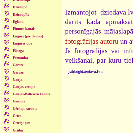
Dzirnupe
Izmantojot dziedava.lv
Dzirnupīte
darīts kāda apmaksāt
Eglona
Eimura kanāls
personīgajās mājaslap
Engure (pie Usmas)
fotogrāfijas autoru
un a
Engures upe
Ja fotogrāfijas vai i
Ežurga
Feimanka
veikšanai, par kuru ti
Garoze
.
Garoze
Gauja
Gaujas vecupe
Gaujas-Baltezera kanāls
Gaujiņa
Ģērdiņu strauts
Grīva
Grīviņupīte
Grūba