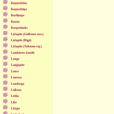
Kuņurdzēns
Kuņurdziņa
Kurliņupe
Kurna
Kusperlanks
Lāčupīte (Gulbenes nov.)
Lāčupīte (Rīgā)
Lāčupīte (Tukuma raj.)
Lambārtes kanāls
Langa
Laņģupīte
Lauce
Laucesa
Laudurga
Leiksna
Lētīža
Libe
Līčupe