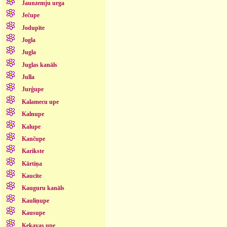
Jaunzemju urga
Ječupe
Jodupīte
Jogla
Jugla
Juglas kanāls
Julla
Jurģupe
Kalamecu upe
Kalnupe
Kalupe
Kančupe
Karikste
Kārtiņa
Kaucīte
Kauguru kanāls
Kauliņupe
Kausupe
Ķekavas upe