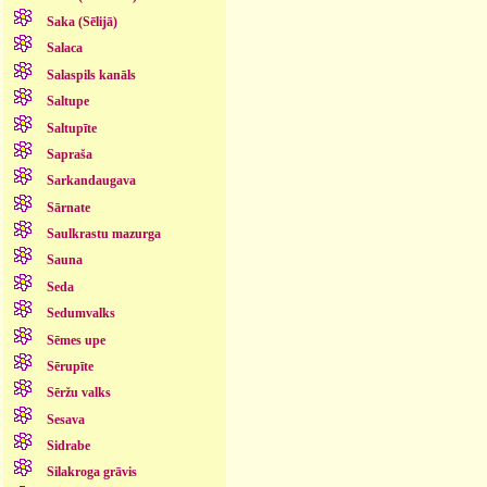
Saka (Sēlijā)
Salaca
Salaspils kanāls
Saltupe
Saltupīte
Sapraša
Sarkandaugava
Sārnate
Saulkrastu mazurga
Sauna
Seda
Sedumvalks
Sēmes upe
Sērupīte
Sēržu valks
Sesava
Sidrabe
Silakroga grāvis