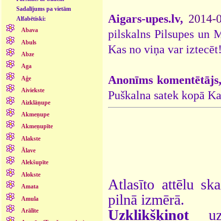
Sadalījums pa vietām
Aigars-upes.lv,
2014-
Alfabētiski:
Abava
pilskalns Pilsupes un 
Abuls
Kas no viņa var iztecēt!
Abze
Aga
Anonīms komentētājs
Aģe
Aiviekste
Puškalna satek kopā Ka
Aizklāņupe
Akmeņupe
Akmeņupīte
Alakste
Ālave
Alekšupīte
Alokste
Atlasīto attēlu sk
Amata
pilnā izmērā.
Amula
Uzklikšķinot
uz 
Arālīte