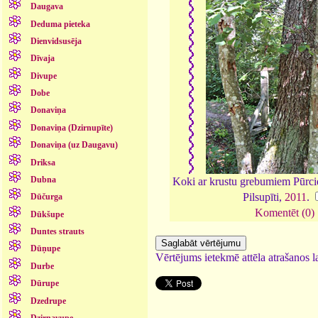
Daugava
Deduma pieteka
Dienvidsusēja
Dīvaja
Divupe
Dobe
Donaviņa
Donaviņa (Dzirnupīte)
Donaviņa (uz Daugavu)
Driksa
Dubna
Koki ar krustu grebumiem Pūrcie
Pilsupīti,
2011
.
Dūčurga
Komentēt (0)
Dūkšupe
Duntes strauts
Dūņupe
Vērtējums ietekmē attēla atrašanos la
Durbe
Dūrupe
Dzedrupe
Dzirnavupe