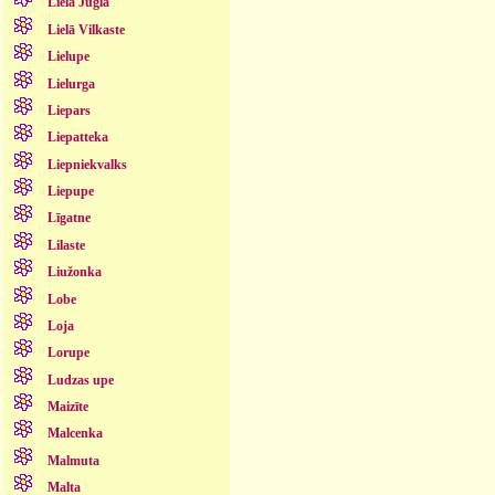
Lielā Jugla
Lielā Vilkaste
Lielupe
Lielurga
Liepars
Liepatteka
Liepniekvalks
Liepupe
Līgatne
Lilaste
Liužonka
Lobe
Loja
Lorupe
Ludzas upe
Maizīte
Malcenka
Malmuta
Malta