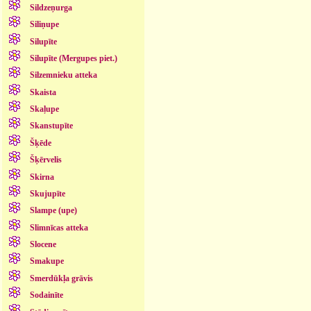
Sildzeņurga
Siliņupe
Silupīte
Silupīte (Mergupes piet.)
Silzemnieku atteka
Skaista
Skaļupe
Skanstupīte
Šķēde
Šķērvelis
Skirna
Skujupīte
Slampe (upe)
Slimnīcas atteka
Slocene
Smakupe
Smerdūkļa grāvis
Sodainīte