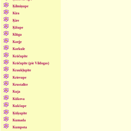
Ķilmiņupe
Kira
Ķire
Ķīšupe
Klūga
Korģe
Korkule
Krāčupīte
Krāčupīte (pie Vildogas)
Kraukļupīte
Krievupe
Krustalīce
Kuja
Kūkova
Kukšupe
Ķūķupīte
Kumada
Kumpota