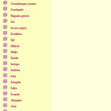
Grundmaņu strauts
Gružupīte
Hapaka grāvis
Iča
Iecava (upe)
Iesalnīca
Iģe
Ilūkste
Ilziķe
Imula
Inčupe
Indrica
Irbe
Iršupīte
Īslīce
Īvande
Jāņupīte
Jaša