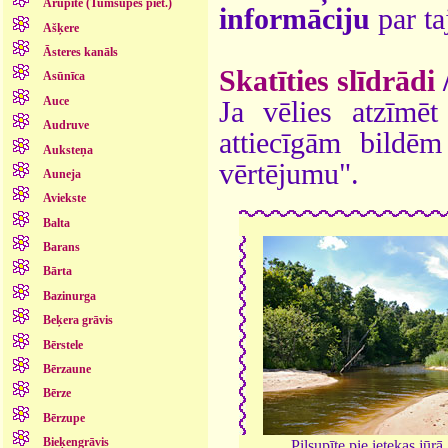
Arupīte (Tumšupes piet.)
informāciju
par ta
Ašķere
Āsteres kanāls
Skatīties slīdrādi
Asūnīca
Auce
Ja vēlies atzīmēt 
Audruve
attiecīgām bildē
Auksteņa
vērtējumu".
Auneja
Aviekste
Balta
Barans
Bārta
Bazinurga
Beķera grāvis
Bērstele
Bērzaune
Bērze
Bērzupe
Bieķengrāvis
Pilsupīte pie ietekas jūrā