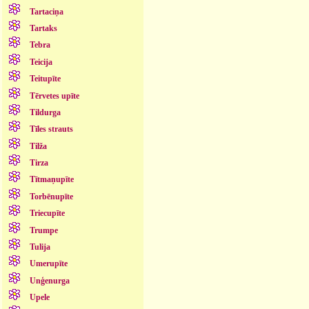
Tartaciņa
Tartaks
Tebra
Teicija
Teitupīte
Tērvetes upīte
Tildurga
Tīles strauts
Tilža
Tirza
Tītmaņupīte
Torbēnupīte
Triecupīte
Trumpe
Tulija
Umerupīte
Unģenurga
Upele