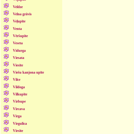
Veldze
Velna grāvis
Veļupīte
Venta
Vēršupīte
Veseta
Vidurga
Viesata
Viesīte
Viešu kanjona upīte
Vilce
Vildoga
Vilkupīte
Virbupe
Vircava
Virga
Virgulica
Virsīte