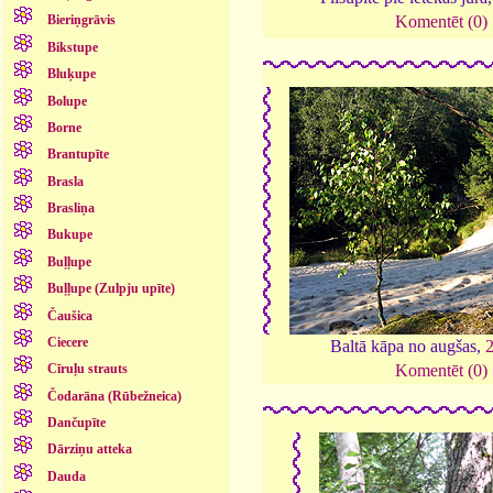
Komentēt (0)
Bieriņgrāvis
Bikstupe
Bluķupe
Bolupe
Borne
Brantupīte
Brasla
Brasliņa
Bukupe
Buļļupe
Buļļupe (Zulpju upīte)
Čaušica
Ciecere
Baltā kāpa no augšas,
Cīruļu strauts
Komentēt (0)
Čodarāna (Rūbežneica)
Dančupīte
Dārziņu atteka
Dauda