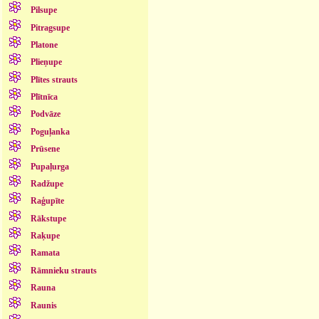
Pilsupe
Pitragsupe
Platone
Plieņupe
Plītes strauts
Plītnīca
Podvāze
Poguļanka
Prūsene
Pupaļurga
Radžupe
Raģupīte
Rākstupe
Raķupe
Ramata
Rāmnieku strauts
Rauna
Raunis