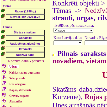
Daba.dziedava.lv
VEIDOTĀJI
Konkrēti objekti >
Vietas
Tēmas ->
Nedzīv
strauti, urgas, ci
Izvēlēties pēc nosaukuma:
Tēmas
Kura Latvijas daļa:
Novads / Rīgas
Pilnais saraksts
novadiem, vietām
Nedzīvā daba - pārskats
Ūdens
U
Kalni, skati no augstuma
Sala, pussala
Iežu atsegumi
Skatāms daba.dzie
Kāpas, stāvkrasti
Kurzeme),
Rojas 
Gravas, nogāzes
Alas, nišas
Upes atrašanās pēc