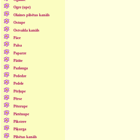
Ogre (upe)
Olaines pilsētas kanāls
Ostupe
Ostvalda kanāls
Pāce
Palsa
Paparze
Pātīte
Pazlauga
Pededze
Pedele
Pērļupe
Pērse
Pēterupe
Pietēnupe
Pikstere
Piķurga
Pilsētas kanāls