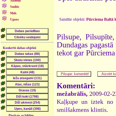
Akmeņi
Smiltis
Māls
Saistītie objekti:
Pūrciema Baltā 
Uguns
Pilsupe, Pilsupīte
Dundagas pagastā u
Konkrēti dabas objekti
tekot gar Pūrciema
Komentāri:
mežabrālis,
2009-02-2
Kaļķupe un iztek no P
smilšakmens klintis.
Pārskats ar bildēm