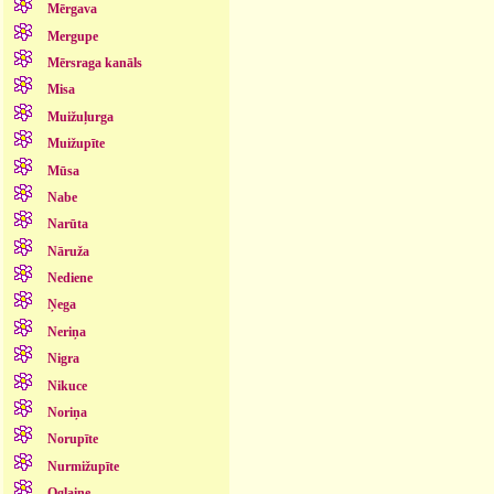
Mērgava
Mergupe
Mērsraga kanāls
Misa
Muižuļurga
Muižupīte
Mūsa
Nabe
Narūta
Nāruža
Nediene
Ņega
Neriņa
Nigra
Nikuce
Noriņa
Norupīte
Nurmižupīte
Oglaine