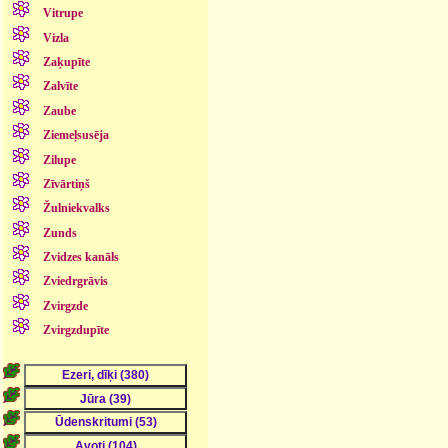
Vitrupe
Vizla
Zaķupīte
Zalvīte
Zaube
Ziemeļsusēja
Zilupe
Zīvārtiņš
Žulniekvalks
Zunds
Zvidzes kanāls
Zviedrgrāvis
Zvirgzde
Zvirgzdupīte