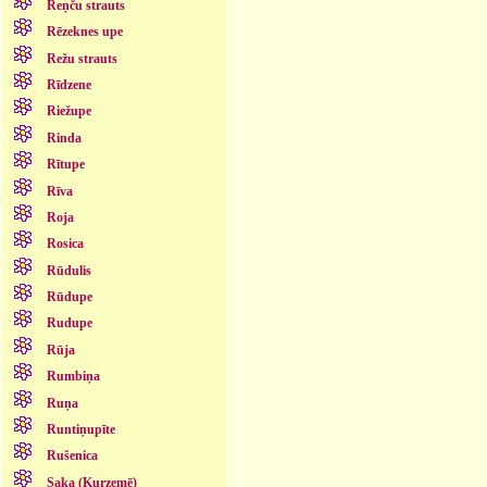
Reņču strauts
Rēzeknes upe
Režu strauts
Rīdzene
Riežupe
Rinda
Rītupe
Rīva
Roja
Rosica
Rūdulis
Rūdupe
Rudupe
Rūja
Rumbiņa
Ruņa
Runtiņupīte
Rušenica
Saka (Kurzemē)