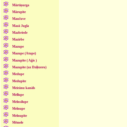
Mārtiņurga
Mārupīte
Maučuve
Mazā Jugla
Mazbriede
Mazirbe
Mazupe
Mazupe (Atupe)
Mazupīte ( Aģis )
Mazupīte (uz Dziļezeru)
Medupe
Medupīte
Meirānu kanāls
Mellupe
Melnsilupe
Melnupe
Melnupīte
Mēmele