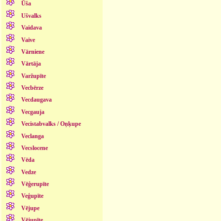
Ūša
Ušvalks
Vaidava
Vaive
Vārniene
Vārtāja
Varžupīte
Vecbērze
Vecdaugava
Vecgauja
Vecistabvalks / Oņķupe
Veclanga
Vecslocene
Vēda
Vedze
Vēģerupīte
Veģupīte
Vējupe
Vējupīte