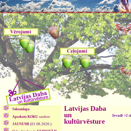
Latvijas Daba
Sākumlapa
un
Ievadi >2 s
Apsekoto KOKU
saraksts
kultūrvēsture
(01.08.2026.)
JAUNUMI