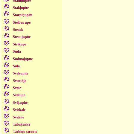
Stādiņupīte
Stakļupīte
Starpiņupīte
Stelbas upe
Stende
Straujupīte
Strīķupe
Suda
Sudmaļupīte
Sūla
Sveķupīte
Sventāja
Svēte
Svētupe
Svīķupīte
Svirkale
Svitene
Tabaķenka
Tarbiņu strauts