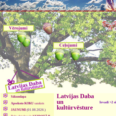
Latvijas Daba
Sākumlapa
un
Ievadi >2 s
Apsekoto KOKU
saraksts
kultūrvēsture
(01.08.2026.)
JAUNUMI