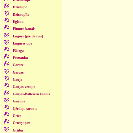
Dzirnupe
Dzirnupīte
Eglona
Eimura kanāls
Engure (pie Usmas)
Engures upe
Ežurga
Feimanka
Garoze
Garoze
Gauja
Gaujas vecupe
Gaujas-Baltezera kanāls
Gaujiņa
Ģērdiņu strauts
Grīva
Grīviņupīte
Grūba