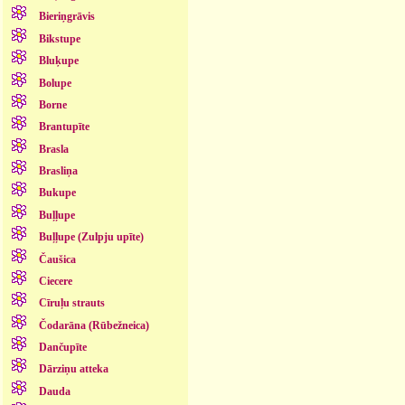
Bieriņgrāvis
Bikstupe
Bluķupe
Bolupe
Borne
Brantupīte
Brasla
Brasliņa
Bukupe
Buļļupe
Buļļupe (Zulpju upīte)
Čaušica
Ciecere
Cīruļu strauts
Čodarāna (Rūbežneica)
Dančupīte
Dārziņu atteka
Dauda