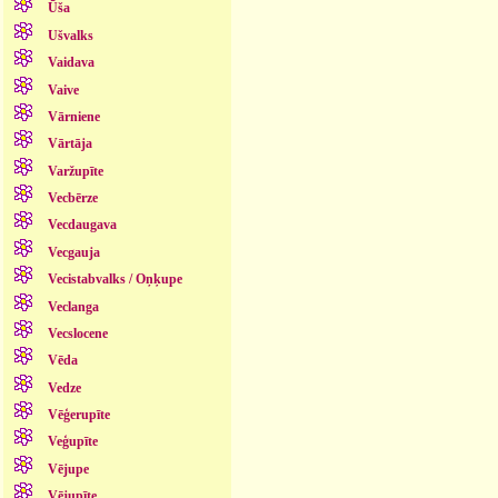
Ūša
Ušvalks
Vaidava
Vaive
Vārniene
Vārtāja
Varžupīte
Vecbērze
Vecdaugava
Vecgauja
Vecistabvalks / Oņķupe
Veclanga
Vecslocene
Vēda
Vedze
Vēģerupīte
Veģupīte
Vējupe
Vējupīte