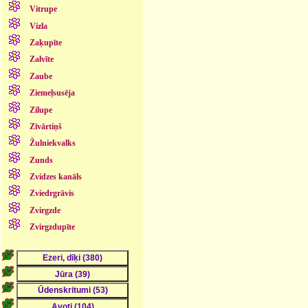
Vitrupe
Vizla
Zaķupīte
Zalvīte
Zaube
Ziemeļsusēja
Zilupe
Zīvārtiņš
Žulniekvalks
Zunds
Zvidzes kanāls
Zviedrgrāvis
Zvirgzde
Zvirgzdupīte