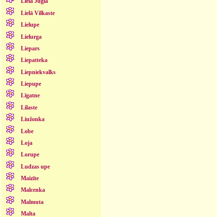
Lielā Jugla
Lielā Vilkaste
Lielupe
Lielurga
Liepars
Liepatteka
Liepniekvalks
Liepupe
Līgatne
Lilaste
Liužonka
Lobe
Loja
Lorupe
Ludzas upe
Maizīte
Malcenka
Malmuta
Malta