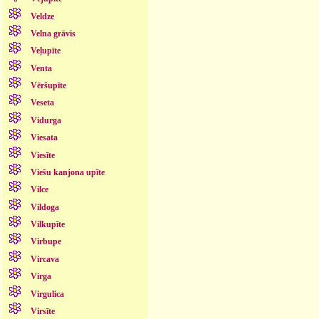
Veldze
Velna grāvis
Veļupīte
Venta
Vēršupīte
Veseta
Vidurga
Viesata
Viesīte
Viešu kanjona upīte
Vilce
Vildoga
Vilkupīte
Virbupe
Vircava
Virga
Virgulica
Virsīte