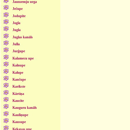
Jaunzemju urga
Ječupe
Jodupīte
Jogla
Jugla
Juglas kanāls
Julla
Jurģupe
Kalamecu upe
Kalnupe
Kalupe
Kančupe
Karikste
Kārtiņa
Kaucīte
Kauguru kanāls
Kauliņupe
Kausupe
Ķekavas upe