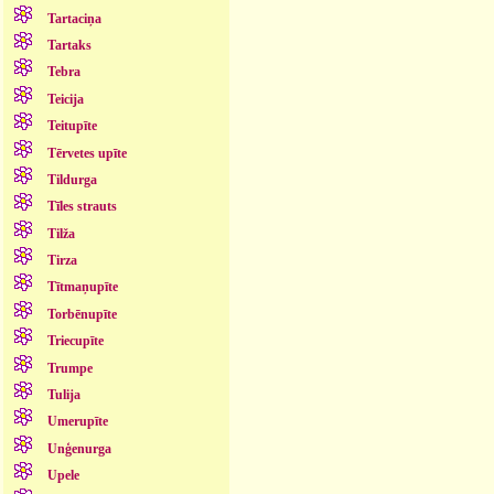
Tartaciņa
Tartaks
Tebra
Teicija
Teitupīte
Tērvetes upīte
Tildurga
Tīles strauts
Tilža
Tirza
Tītmaņupīte
Torbēnupīte
Triecupīte
Trumpe
Tulija
Umerupīte
Unģenurga
Upele