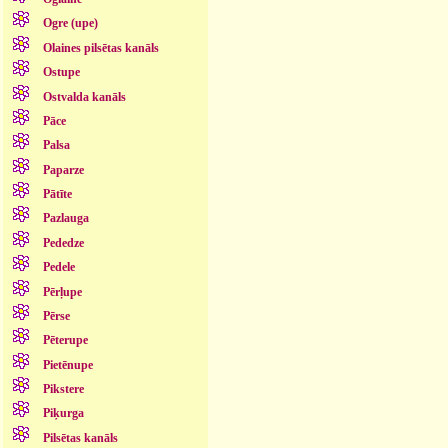
Ogre (upe)
Olaines pilsētas kanāls
Ostupe
Ostvalda kanāls
Pāce
Palsa
Paparze
Pātīte
Pazlauga
Pededze
Pedele
Pērļupe
Pērse
Pēterupe
Pietēnupe
Pikstere
Piķurga
Pilsētas kanāls