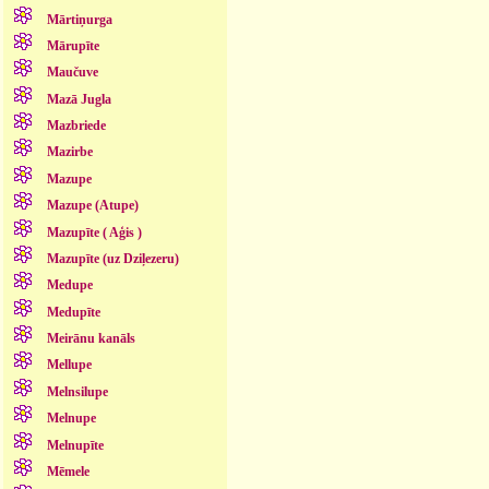
Mārtiņurga
Mārupīte
Maučuve
Mazā Jugla
Mazbriede
Mazirbe
Mazupe
Mazupe (Atupe)
Mazupīte ( Aģis )
Mazupīte (uz Dziļezeru)
Medupe
Medupīte
Meirānu kanāls
Mellupe
Melnsilupe
Melnupe
Melnupīte
Mēmele