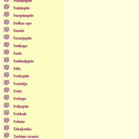
Stādiņupīte
Stakļupīte
Starpiņupīte
Stelbas upe
Stende
Straujupīte
Strīķupe
Suda
Sudmaļupīte
Sūla
Sveķupīte
Sventāja
Svēte
Svētupe
Svīķupīte
Svirkale
Svitene
Tabaķenka
Tarbiņu strauts