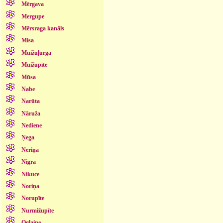
Mērgava
Mergupe
Mērsraga kanāls
Misa
Muižuļurga
Muižupīte
Mūsa
Nabe
Narūta
Nāruža
Nediene
Ņega
Neriņa
Nigra
Nikuce
Noriņa
Norupīte
Nurmižupīte
Oglaine