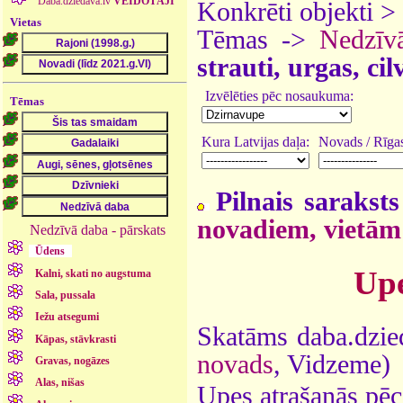
Daba.dziedava.lv
VEIDOTĀJI
Konkrēti objekti >
Vietas
Tēmas ->
Nedzīv
strauti, urgas, ci
Izvēlēties pēc nosaukuma:
Tēmas
Kura Latvijas daļa:
Novads / Rīgas
Pilnais saraksts
novadiem, vietām
Nedzīvā daba - pārskats
Ūdens
Upe
Kalni, skati no augstuma
Sala, pussala
Iežu atsegumi
Skatāms daba.dzie
Kāpas, stāvkrasti
novads
, Vidzeme)
Gravas, nogāzes
Alas, nišas
Upes atrašanās pēc