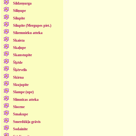
Sildzeņurga
Siliņupe
Silupīte
Silupīte (Mergupes piet.)
Silzemnieku atteka
Skaista
Skaļupe
Skanstupīte
Šķēde
Šķērvelis
Skirna
Skujupīte
Slampe (upe)
Slimnīcas atteka
Slocene
Smakupe
Smerdūkļa grāvis
Sodainīte