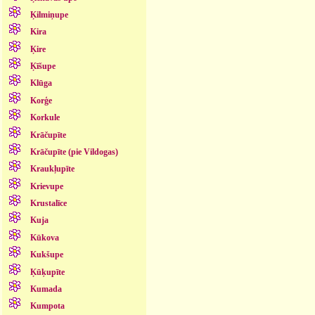
Ķilmiņupe
Kira
Ķire
Ķīšupe
Klūga
Korģe
Korkule
Krāčupīte
Krāčupīte (pie Vildogas)
Kraukļupīte
Krievupe
Krustalīce
Kuja
Kūkova
Kukšupe
Ķūķupīte
Kumada
Kumpota