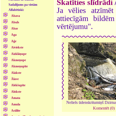
Skatīties slīdrādi
Sadalījums pa vietām
Ja vēlies atzīmēt 
Alfabētiski:
Abava
attiecīgām bildē
Abuls
vērtējumu".
Abze
Aga
Aģe
Aiviekste
Aizklāņupe
Akmeņupe
Akmeņupīte
Alakste
Ālave
Alekšupīte
Alokste
Amata
Neliels ūdenskritumiņš Dzirn
Amula
Komentēt (0)
Arālīte