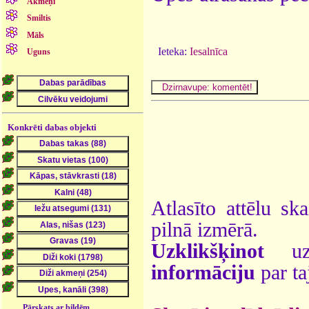
Akmeņi
Smiltis
Māls
Ieteka:
Iesalnīca
Uguns
Konkrēti dabas objekti
Atlasīto attēlu sk
pilnā izmērā.
Uzklikšķinot
uz 
informāciju
par ta
Pārskats ar bildēm