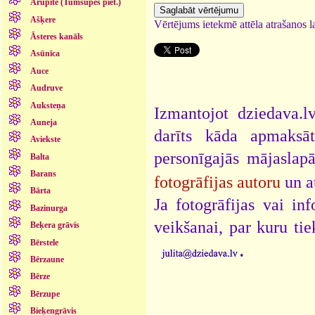
Arupīte (Tumšupes piet.)
Ašķere
Vērtējums ietekmē attēla atrašanos la
Āsteres kanāls
Asūnīca
Auce
Audruve
Auksteņa
Izmantojot dziedava.lv
Auneja
darīts kāda apmaksāt
Aviekste
personīgajās mājaslap
Balta
Barans
fotogrāfijas autoru
un a
Bārta
Ja fotogrāfijas vai i
Bazinurga
veikšanai, par kuru ti
Beķera grāvis
Bērstele
.
Bērzaune
Bērze
Bērzupe
Bieķengrāvis