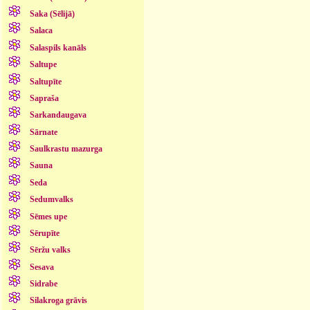
Saka (Sēlijā)
Salaca
Salaspils kanāls
Saltupe
Saltupīte
Sapraša
Sarkandaugava
Sārnate
Saulkrastu mazurga
Sauna
Seda
Sedumvalks
Sēmes upe
Sērupīte
Sēržu valks
Sesava
Sidrabe
Silakroga grāvis