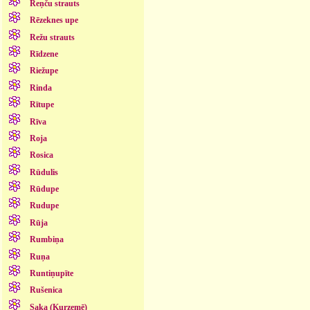
Reņču strauts
Rēzeknes upe
Režu strauts
Rīdzene
Riežupe
Rinda
Rītupe
Rīva
Roja
Rosica
Rūdulis
Rūdupe
Rudupe
Rūja
Rumbiņa
Ruņa
Runtiņupīte
Rušenica
Saka (Kurzemē)