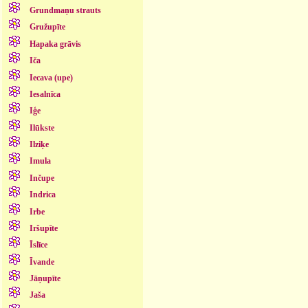
Grundmaņu strauts
Gružupīte
Hapaka grāvis
Iča
Iecava (upe)
Iesalnīca
Iģe
Ilūkste
Ilziķe
Imula
Inčupe
Indrica
Irbe
Iršupīte
Īslīce
Īvande
Jāņupīte
Jaša