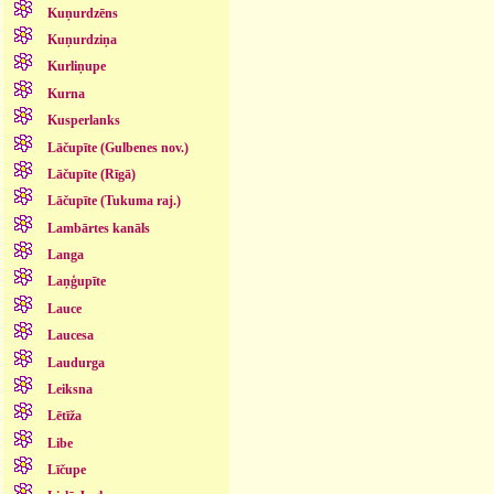
Kuņurdzēns
Kuņurdziņa
Kurliņupe
Kurna
Kusperlanks
Lāčupīte (Gulbenes nov.)
Lāčupīte (Rīgā)
Lāčupīte (Tukuma raj.)
Lambārtes kanāls
Langa
Laņģupīte
Lauce
Laucesa
Laudurga
Leiksna
Lētīža
Libe
Līčupe