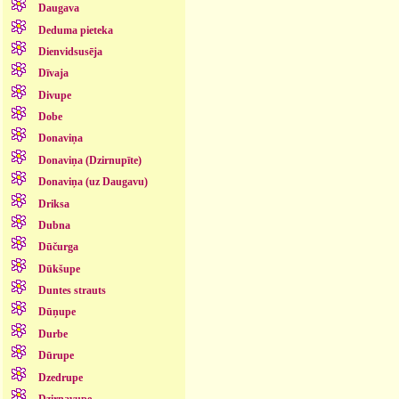
Daugava
Deduma pieteka
Dienvidsusēja
Dīvaja
Divupe
Dobe
Donaviņa
Donaviņa (Dzirnupīte)
Donaviņa (uz Daugavu)
Driksa
Dubna
Dūčurga
Dūkšupe
Duntes strauts
Dūņupe
Durbe
Dūrupe
Dzedrupe
Dzirnavupe