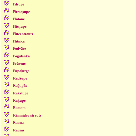
Pilsupe
Pitragsupe
Platone
Plieņupe
Plītes strauts
Plītnīca
Podvāze
Poguļanka
Prūsene
Pupaļurga
Radžupe
Raģupīte
Rākstupe
Raķupe
Ramata
Rāmnieku strauts
Rauna
Raunis