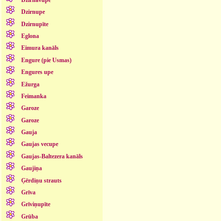
Dzirnupe
Dzirnupīte
Eglona
Eimura kanāls
Engure (pie Usmas)
Engures upe
Ežurga
Feimanka
Garoze
Garoze
Gauja
Gaujas vecupe
Gaujas-Baltezera kanāls
Gaujiņa
Ģērdiņu strauts
Grīva
Grīviņupīte
Grūba