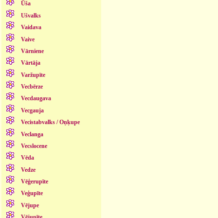
Ūša
Ušvalks
Vaidava
Vaive
Vārniene
Vārtāja
Varžupīte
Vecbērze
Vecdaugava
Vecgauja
Vecistabvalks / Oņķupe
Veclanga
Vecslocene
Vēda
Vedze
Vēģerupīte
Veģupīte
Vējupe
Vējupīte