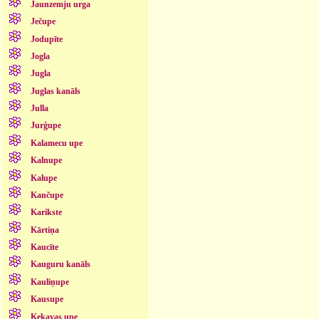
Jaunzemju urga
Ječupe
Jodupīte
Jogla
Jugla
Juglas kanāls
Julla
Jurģupe
Kalamecu upe
Kalnupe
Kalupe
Kančupe
Karikste
Kārtiņa
Kaucīte
Kauguru kanāls
Kauliņupe
Kausupe
Ķekavas upe