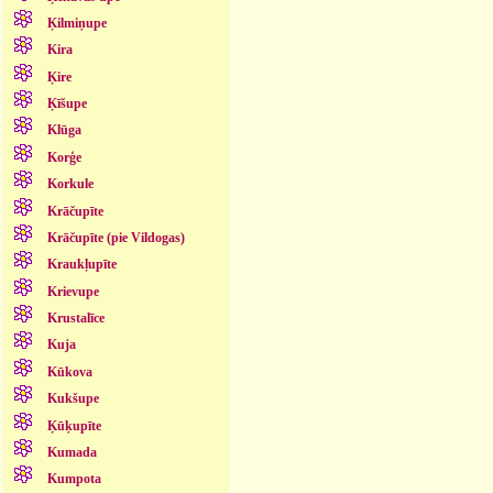
Ķilmiņupe
Kira
Ķire
Ķīšupe
Klūga
Korģe
Korkule
Krāčupīte
Krāčupīte (pie Vildogas)
Kraukļupīte
Krievupe
Krustalīce
Kuja
Kūkova
Kukšupe
Ķūķupīte
Kumada
Kumpota