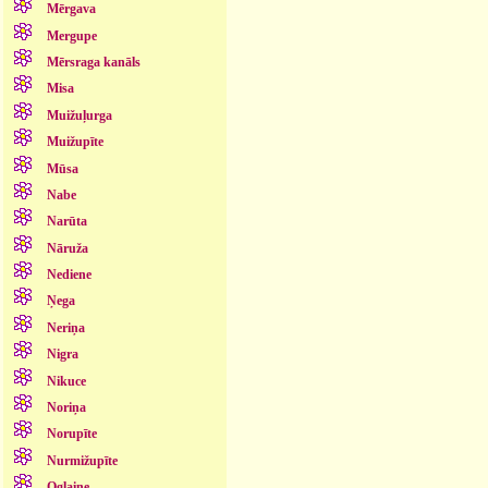
Mērgava
Mergupe
Mērsraga kanāls
Misa
Muižuļurga
Muižupīte
Mūsa
Nabe
Narūta
Nāruža
Nediene
Ņega
Neriņa
Nigra
Nikuce
Noriņa
Norupīte
Nurmižupīte
Oglaine