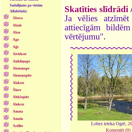
Sadalījums pa vietām
Skatīties slīdrādi
Alfabētiski:
Ja vēlies atzīmēt 
Abava
attiecīgām bildē
Abuls
Abze
vērtējumu".
Aga
Aģe
Aiviekste
Aizklāņupe
Akmeņupe
Akmeņupīte
Alakste
Ālave
Alekšupīte
Alokste
Amata
Amula
Lobes ieteka Ogrē,
2
Arālīte
Komentēt (0)