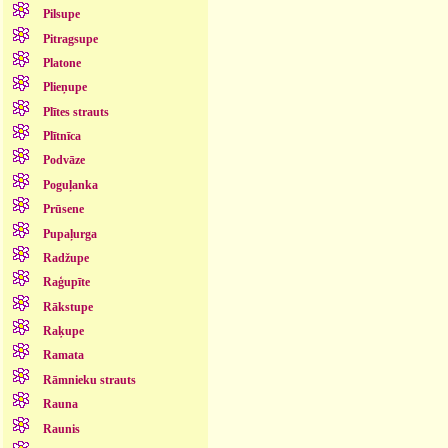
Pilsupe
Pitragsupe
Platone
Plieņupe
Plītes strauts
Plītnīca
Podvāze
Poguļanka
Prūsene
Pupaļurga
Radžupe
Raģupīte
Rākstupe
Raķupe
Ramata
Rāmnieku strauts
Rauna
Raunis