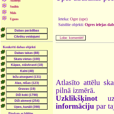
Akmeņi
Smiltis
Māls
Ieteka:
Ogre (upe)
Uguns
Saistītie objekti:
Ogres ielejas da
Konkrēti dabas objekti
Atlasīto attēlu sk
pilnā izmērā.
Uzklikšķinot
uz 
informāciju
par ta
Pārskats ar bildēm