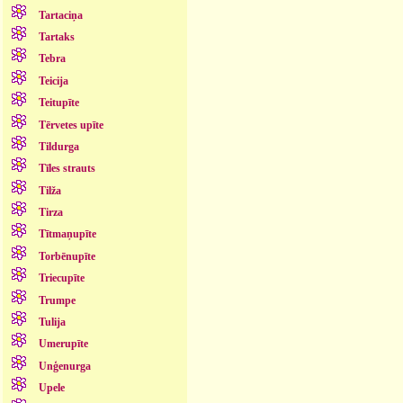
Tartaciņa
Tartaks
Tebra
Teicija
Teitupīte
Tērvetes upīte
Tildurga
Tīles strauts
Tilža
Tirza
Tītmaņupīte
Torbēnupīte
Triecupīte
Trumpe
Tulija
Umerupīte
Unģenurga
Upele