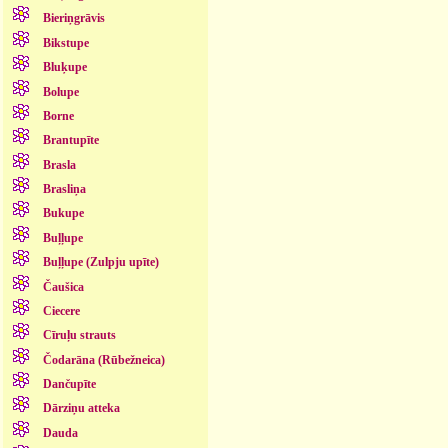
Bieriņgrāvis
Bikstupe
Bluķupe
Bolupe
Borne
Brantupīte
Brasla
Brasliņa
Bukupe
Buļļupe
Buļļupe (Zulpju upīte)
Čaušica
Ciecere
Cīruļu strauts
Čodarāna (Rūbežneica)
Dančupīte
Dārziņu atteka
Dauda