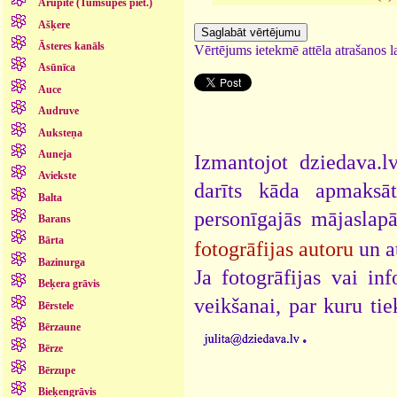
Arupīte (Tumšupes piet.)
Ašķere
Āsteres kanāls
Vērtējums ietekmē attēla atrašanos la
Asūnīca
Auce
Audruve
Auksteņa
Auneja
Izmantojot dziedava.lv
Aviekste
darīts kāda apmaksāt
Balta
personīgajās mājaslap
Barans
Bārta
fotogrāfijas autoru
un a
Bazinurga
Ja fotogrāfijas vai i
Beķera grāvis
veikšanai, par kuru ti
Bērstele
.
Bērzaune
Bērze
Bērzupe
Bieķengrāvis