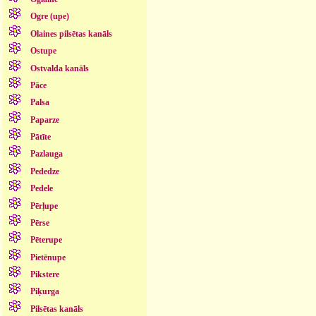
Ogre (upe)
Olaines pilsētas kanāls
Ostupe
Ostvalda kanāls
Pāce
Palsa
Paparze
Pātīte
Pazlauga
Pededze
Pedele
Pērļupe
Pērse
Pēterupe
Pietēnupe
Pikstere
Piķurga
Pilsētas kanāls