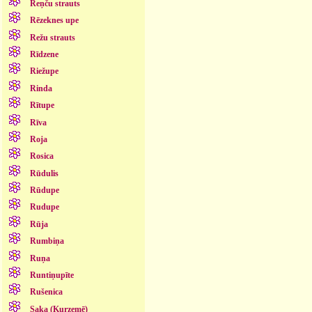
Reņču strauts
Rēzeknes upe
Režu strauts
Rīdzene
Riežupe
Rinda
Rītupe
Rīva
Roja
Rosica
Rūdulis
Rūdupe
Rudupe
Rūja
Rumbiņa
Ruņa
Runtiņupīte
Rušenica
Saka (Kurzemē)