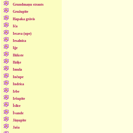
Grundmaņu strauts
Gružupīte
Hapaka grāvis
Iča
Iecava (upe)
Iesalnīca
Iģe
Ilūkste
Ilziķe
Imula
Inčupe
Indrica
Irbe
Iršupīte
Īslīce
Īvande
Jāņupīte
Jaša