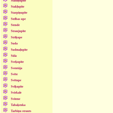
Stādiņupīte
Stakļupīte
Starpiņupīte
Stelbas upe
Stende
Straujupīte
Strīķupe
Suda
Sudmaļupīte
Sūla
Sveķupīte
Sventāja
Svēte
Svētupe
Svīķupīte
Svirkale
Svitene
Tabaķenka
Tarbiņu strauts