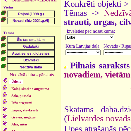
Daba.dziedava.lv
VEIDOTĀJI
Konkrēti objekti >
Vietas
Tēmas ->
Nedzīv
strauti, urgas, ci
Izvēlēties pēc nosaukuma:
Tēmas
Kura Latvijas daļa:
Novads / Rīgas
Pilnais saraksts
novadiem, vietām
Nedzīvā daba - pārskats
Ūdens
Kalni, skati no augstuma
Sala, pussala
Iežu atsegumi
Skatāms daba.dz
Kāpas, stāvkrasti
(
Lielvārdes novads
Gravas, nogāzes
Alas, nišas
Upes atrašanās pēc