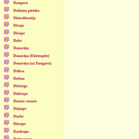
Daugava
Deduma pieteka
Dienvidsusēja
Dīvaja
Divupe
Dobe
Donaviņa
Donaviņa (Dzirnupīte)
Donaviņa (uz Daugavu)
Driksa
Dubna
Dūčurga
Dūkšupe
Duntes strauts
Dūņupe
Durbe
Dūrupe
Dzedrupe
Dzirnavupe