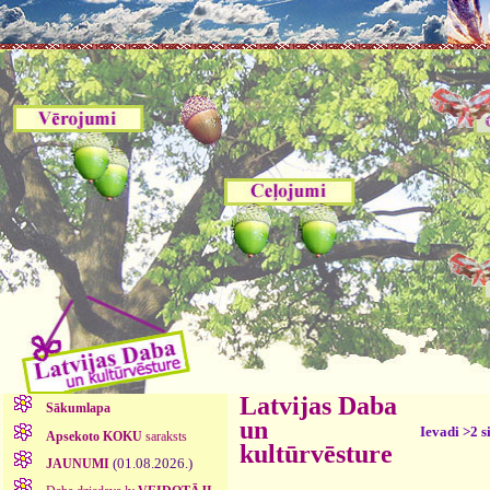
Latvijas Daba
Sākumlapa
un
Ievadi >2 s
Apsekoto KOKU
saraksts
kultūrvēsture
(01.08.2026.)
JAUNUMI