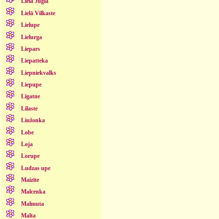
Lielā Jugla
Lielā Vilkaste
Lielupe
Lielurga
Liepars
Liepatteka
Liepniekvalks
Liepupe
Līgatne
Lilaste
Liužonka
Lobe
Loja
Lorupe
Ludzas upe
Maizīte
Malcenka
Malmuta
Malta