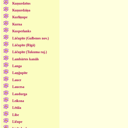
Kuņurdzēns
Kuņurdziņa
Kurliņupe
Kurna
Kusperlanks
Lāčupīte (Gulbenes nov.)
Lāčupīte (Rīgā)
Lāčupīte (Tukuma raj.)
Lambārtes kanāls
Langa
Laņģupīte
Lauce
Laucesa
Laudurga
Leiksna
Lētīža
Libe
Līčupe