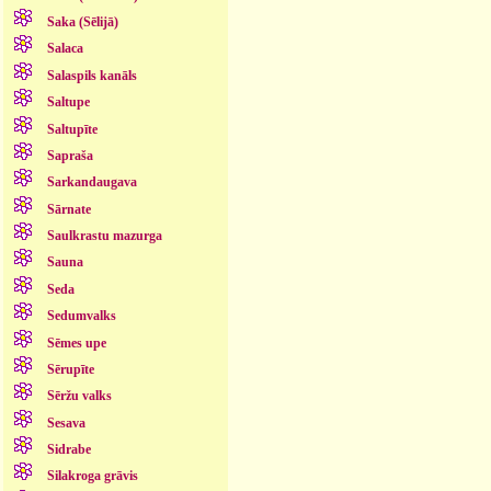
Saka (Sēlijā)
Salaca
Salaspils kanāls
Saltupe
Saltupīte
Sapraša
Sarkandaugava
Sārnate
Saulkrastu mazurga
Sauna
Seda
Sedumvalks
Sēmes upe
Sērupīte
Sēržu valks
Sesava
Sidrabe
Silakroga grāvis