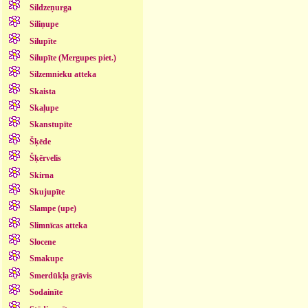
Sildzeņurga
Siliņupe
Silupīte
Silupīte (Mergupes piet.)
Silzemnieku atteka
Skaista
Skaļupe
Skanstupīte
Šķēde
Šķērvelis
Skirna
Skujupīte
Slampe (upe)
Slimnīcas atteka
Slocene
Smakupe
Smerdūkļa grāvis
Sodainīte