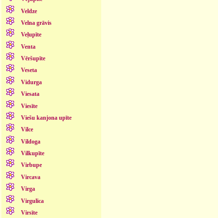
Veldze
Velna grāvis
Veļupīte
Venta
Vēršupīte
Veseta
Vidurga
Viesata
Viesīte
Viešu kanjona upīte
Vilce
Vildoga
Vilkupīte
Virbupe
Vircava
Virga
Virgulica
Virsīte