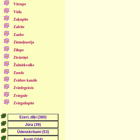
Vitrupe
Vizla
Zaķupīte
Zalvīte
Zaube
Ziemeļsusēja
Zilupe
Zīvārtiņš
Žulniekvalks
Zunds
Zvidzes kanāls
Zviedrgrāvis
Zvirgzde
Zvirgzdupīte