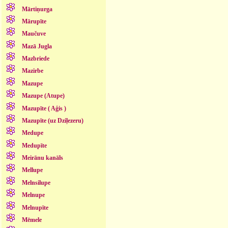
Mārtiņurga
Mārupīte
Maučuve
Mazā Jugla
Mazbriede
Mazirbe
Mazupe
Mazupe (Atupe)
Mazupīte ( Aģis )
Mazupīte (uz Dziļezeru)
Medupe
Medupīte
Meirānu kanāls
Mellupe
Melnsilupe
Melnupe
Melnupīte
Mēmele