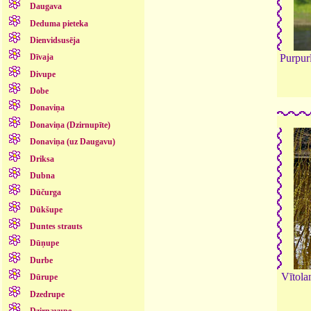
Daugava
Deduma pieteka
Dienvidsusēja
Dīvaja
Purpur
Divupe
Dobe
Donaviņa
Donaviņa (Dzirnupīte)
Donaviņa (uz Daugavu)
Driksa
Dubna
Dūčurga
Dūkšupe
Duntes strauts
Dūņupe
Durbe
Vītola
Dūrupe
Dzedrupe
Dzirnavupe