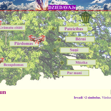
DZIEDAVA.lv
 un
Ievadi >2 simbolus.
Vārdus