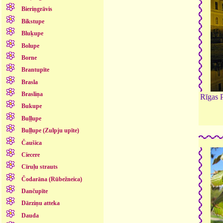
Bieriņgrāvis
Bikstupe
Bluķupe
Bolupe
Borne
Brantupīte
Brasla
Brasliņa
Rīgas P
Bukupe
Buļļupe
Buļļupe (Zulpju upīte)
Čaušica
Ciecere
Cīruļu strauts
Čodarāna (Rūbežneica)
Dančupīte
Dārziņu atteka
Dauda