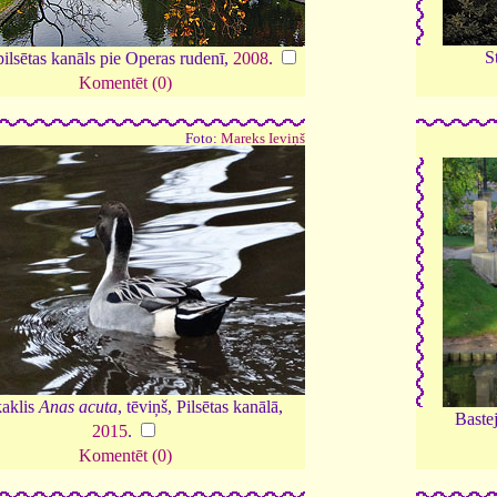
S
ilsētas kanāls pie Operas rudenī,
2008
.
Komentēt (0)
Foto:
Mareks Ieviņš
aklis
Anas acuta
, tēviņš, Pilsētas kanālā,
Bastej
2015
.
Komentēt (0)