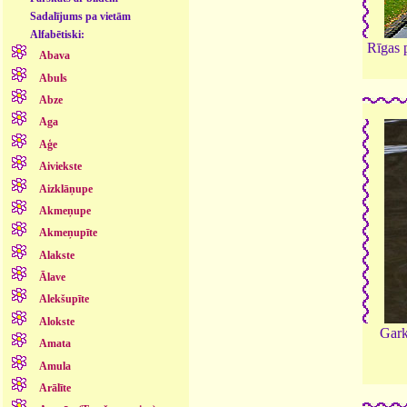
Sadalījums pa vietām
Alfabētiski:
Rīgas p
Abava
Abuls
Abze
Aga
Aģe
Aiviekste
Aizklāņupe
Akmeņupe
Akmeņupīte
Alakste
Ālave
Alekšupīte
Alokste
Gark
Amata
Amula
Arālīte