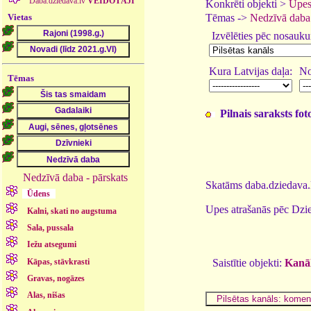
Daba.dziedava.lv
VEIDOTĀJI
Konkrēti objekti >
Upes
Vietas
Tēmas ->
Nedzīvā daba
Izvēlēties pēc nosauk
Kura Latvijas daļa:
No
Tēmas
Pilnais saraksts fo
Nedzīvā daba - pārskats
Skatāms daba.dziedava.l
Ūdens
Upes atrašanās pēc Dzie
Kalni, skati no augstuma
Sala, pussala
Iežu atsegumi
Kāpas, stāvkrasti
Saistītie objekti:
Kanāl
Gravas, nogāzes
Alas, nišas