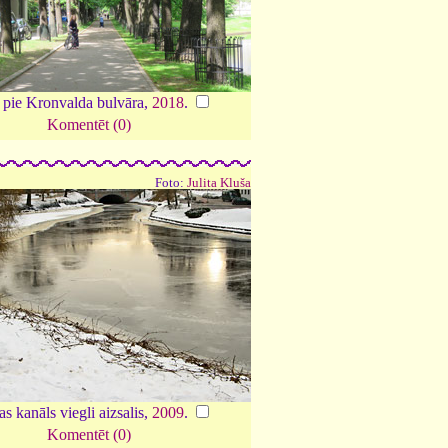
 pie Kronvalda bulvāra,
2018
.
Komentēt (0)
Foto:
Julita Kluša
tas kanāls viegli aizsalis,
2009
.
Komentēt (0)