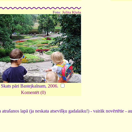
Foto:
Julita Kluša
Skats pāri Bastejkalnam,
2006
.
Komentēt (0)
 atrašanos lapā (ja neskata atsevišķu gadalaiku!) - vairāk novērtētie - a