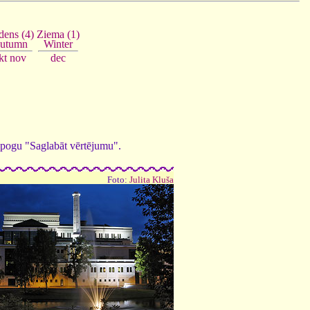
Ziema (1)
ens (4)
Winter
utumn
dec
kt
nov
ed pogu "Saglabāt vērtējumu".
Foto:
Julita Kluša