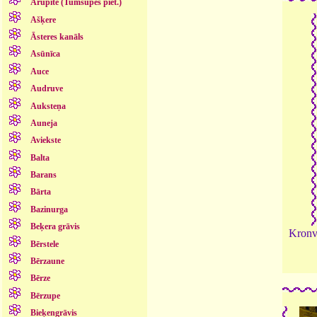
Arupīte (Tumšupes piet.)
Ašķere
Āsteres kanāls
Asūnīca
Auce
Audruve
Auksteņa
Auneja
Aviekste
Balta
Barans
Bārta
Bazinurga
Beķera grāvis
Kronva
Bērstele
Bērzaune
Bērze
Bērzupe
Bieķengrāvis