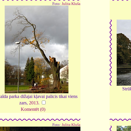
Foto:
Julita Kluša
Strū
lda parka dižajai kļavai palicis tikai viens
zars,
2013
.
Komentēt (0)
Foto:
Julita Kluša