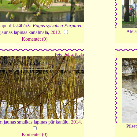
lapu dižskābārža
Fagus sylvatica Purpurea
Aleja
jaunās lapiņas kanālmalā,
2012
.
Komentēt (0)
Foto:
Julita Kluša
m jaunas smalkas lapiņas pār kanālu,
2014
.
Pilsē
Komentēt (0)