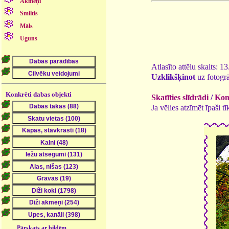
Akmeņi
Smiltis
Māls
Uguns
Atlasīto attēlu skaits: 1
Uzklikšķinot
uz fotogrā
Konkrēti dabas objekti
Skatīties slīdrādi
/
Kome
Ja vēlies atzīmēt īpaši 
Pārskats ar bildēm