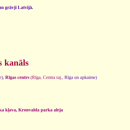
un grāvji Latvijā.
s kanāls
e),
Rīgas centrs
(
Rīga, Centra raj.
, Rīga un apkaime)
ka kļava
,
Kronvalda parka aleja