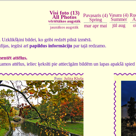
Visi foto (13)
Vasara (4)
Rud
Pavasaris (4)
All Photos
Summer
A
Spring
vērtētākos augstāk
jūl
aug
o
mar
apr
mai
jaunākos augstāk
3. Uzklikšķini bildei, ko gribi redzēt pilnā izmērā.
fijas, iegūsi arī
papildus informāciju
par tajā redzamo.
ntēt attēlus.
tīkamos attēlus, ieliec ķeksīti pie attiecīgām bildēm un lapas apakšā spi
Foto:
Julita Kluša