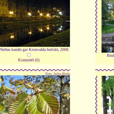
ilsētas kanāls gar Kronvalda bulvāri,
2008
.
Bast
Komentēt (0)
Foto:
Julita Kluša