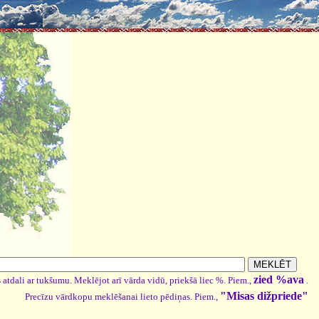
zied %ava
 atdali ar tukšumu. Meklējot arī vārda vidū, priekšā liec %. Piem.,
.
"Misas dižpriede"
Precīzu vārdkopu meklēšanai lieto pēdiņas. Piem.,