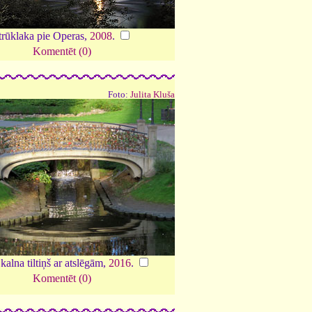
trūklaka pie Operas,
2008
.
Komentēt (0)
Foto:
Julita Kluša
kalna tiltiņš ar atslēgām,
2016
.
Komentēt (0)