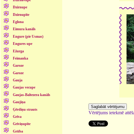
Dzirnupe
Dzirnupīte
Eglona
Eimura kanāls
Engure (pie Usmas)
Engures upe
Ežurga
Feimanka
Garoze
Garoze
Gauja
Gaujas vecupe
Gaujas-Baltezera kanāls
Gaujiņa
Ģērdiņu strauts
Vērtējums ietekmē attēla
Grīva
Grīviņupīte
Grūba