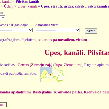
, kanāli
>
Pilsētas kanāls
>
Ūdeņi
>
Upes, kanāli
=
Upes, strauti, urgas, cilvēku rakti kanāli 
uma:
vads / Rīgas daļa:
Atrašanās vieta:
tografētajiem
objektiem ,
sakārtots
pa novadiem, vietām
.
Upes, kanāli. Pilsēta
v sadaļās :
Centrs (Ziemeļu raj.)
(
Rīga, Ziemeļu raj.
, Rīga un apkaim
davā publicētajiem foto:
malas apstādījumi
,
Bastejkalns
,
Kronvalda parks
,
Kronvalda par