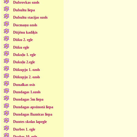
Dubrovkas ozols
Dubultu liepa
Dubultu stacijas ozols
Ducmaņu ozols
Dūjēnu kadiķis
Dūku 2. egle
Dūku egle
Dukuļu 1. egle
Dukuļu 2.egle
Dūkupju 1. ozols
Dūkupju 2. ozols
Dunalkas osis
Dundagas 1.ozols
Dundagas 5m liepa
Dundagas apsūnotā liepa
Dundagas Baznīcas liepa
Duntes skolas lapegle
Durbes 1. egle
Durbes 10. egle