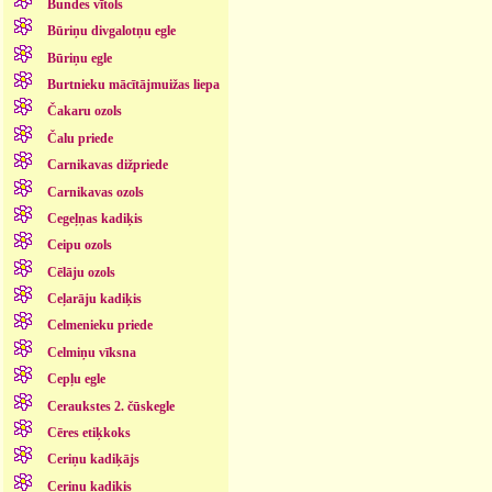
Bundes vītols
Būriņu divgalotņu egle
Būriņu egle
Burtnieku mācītājmuižas liepa
Čakaru ozols
Čalu priede
Carnikavas dižpriede
Carnikavas ozols
Cegeļņas kadiķis
Ceipu ozols
Cēlāju ozols
Ceļarāju kadiķis
Celmenieku priede
Celmiņu vīksna
Cepļu egle
Ceraukstes 2. čūskegle
Cēres etiķkoks
Ceriņu kadiķājs
Ceriņu kadiķis