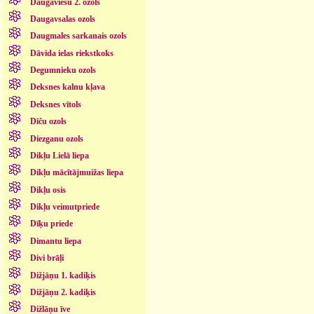
Daugaviešu 2. ozols
Daugavsalas ozols
Daugmales sarkanais ozols
Dāvida ielas riekstkoks
Degumnieku ozols
Deksnes kalnu kļava
Deksnes vītols
Dīču ozols
Diezganu ozols
Dikļu Lielā liepa
Dikļu mācītājmuižas liepa
Dikļu osis
Dikļu veimutpriede
Dīķu priede
Dimantu liepa
Divi brāļi
Dižjāņu 1. kadiķis
Dižjāņu 2. kadiķis
Dižlāņu īve