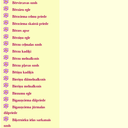
Bērvircavas ozols
Bērzāru egle
Bērzciema celmu priede
Bērzciema skaistā priede
Bērzes apse
Bērziņu egle
Bērzu ceļmalas ozols
Bērzu kadiķi
Bērzu melnalksnis
Bērzu pļavas ozols
Bētiņu kadiķis
Bieriņu dižmelnalksnis
Bieriņu melnalksnis
Biezumu egle
Bigauņciema dižpriede
Bigauņciema jūrmalas
dižpriede
Biķernieku ielas sarkanais
ozols