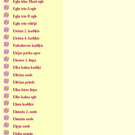
Egļu ielas Mazā egle
Egļu trio A egle
Egļu trio D egle
Egļu trio vidējā
Eicēnu 2. kadiķis
Eicēnu 4. kadiķis
Eizbahovas kadiķis
Elejas parka apse
Elernes 1. liepa
Elka kalna kadiķi
Elkšņu ozols
Elkšņu priede
Elku birzs liepa
Elles kalna egle
Eļmu kadiķis
Elmužu 2. ozols
Elmužu ozols
Elpju ozols
Elsīšu priede