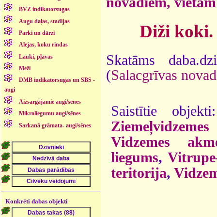
novadiem, vietām
BVZ indikatorsugas
Augu daļas, stadijas
Diži koki
Parki un dārzi
Alejas, koku rindas
Skatāms daba.dz
Lauki, pļavas
Meži
(
Salacgrīvas novad
DMB indikatorsugas un SBS -
augi
Aizsargājamie augi/sēnes
Saistītie objek
Mikroliegumu augi/sēnes
Ziemeļvidzeme
Sarkanā grāmata- augi/sēnes
Vidzemes akm
liegums
,
Vitrupe
teritorija
,
Vidzem
Konkrēti dabas objekti