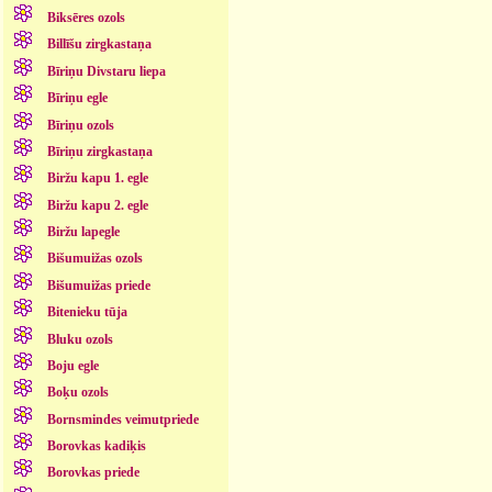
Biksēres ozols
Billīšu zirgkastaņa
Bīriņu Divstaru liepa
Bīriņu egle
Bīriņu ozols
Bīriņu zirgkastaņa
Biržu kapu 1. egle
Biržu kapu 2. egle
Biržu lapegle
Bišumuižas ozols
Bišumuižas priede
Bitenieku tūja
Bluku ozols
Boju egle
Boķu ozols
Bornsmindes veimutpriede
Borovkas kadiķis
Borovkas priede