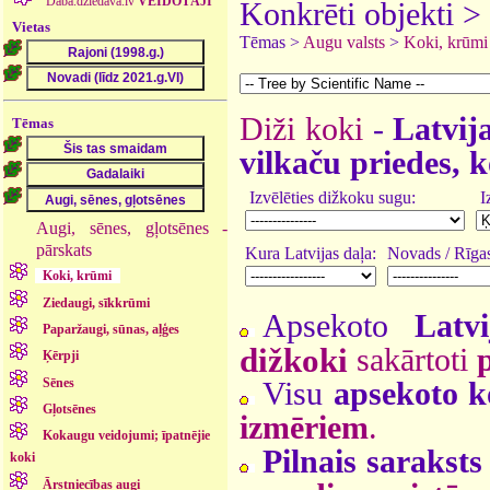
Daba.dziedava.lv
VEIDOTĀJI
Konkrēti objekti >
Vietas
Tēmas >
Augu valsts
>
Koki, krūmi
Diži koki
-
Latvija
Tēmas
vilkaču priedes, k
Izvēlēties dižkoku sugu:
I
Augi, sēnes, gļotsēnes -
pārskats
Kura Latvijas daļa:
Novads / Rīgas
Koki, krūmi
Ziedaugi, sīkkrūmi
Apsekoto
Latv
Paparžaugi, sūnas, aļģes
dižkoki
sakārtoti
Ķērpji
Sēnes
Visu
apsekoto k
Gļotsēnes
izmēriem
.
Kokaugu veidojumi; īpatnējie
Pilnais saraksts
koki
Ārstniecības augi