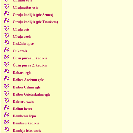
Cīrulīšu tūja
Cīruļmuižas osis
Cīruļu kadiķis (pie Sēmes)
Cīruļu kadiķis (pie Tīnūžiem)
Cīruļu osis
Cīruļu ozols
Ciskādu apse
Cūkozols
Čužu purva 1. kadiķis
Čužu purva 2. kadiķis
Dabaru egle
Daibes Ārciemu egle
Daibes Celma egle
Daibes Grietaskalna egle
Dakteru ozols
Daliņu bērzs
Dambēnu liepa
Dambīšu kadiķis
Dambja ielas ozols