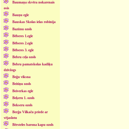
Baumaņa skvēra nokarenais
osis
Bauņu egle
Bauskas Skolas ielas robīnija
Bazūnu ozols
Bēberes 1.egle
Bēberes 2.egle
Bēberes 3. egle
Bebru ceļa ozols
Bebru pamatskolas kadiķu
dzīvžogs
Beģu vīksna
Beitiņu ozols
Beiverkas egle
Beķeru 1. ozols
Bekseru ozols
Berģu Vilkaču priede ar
vējaslotu
Bērsteles barona kapu ozols