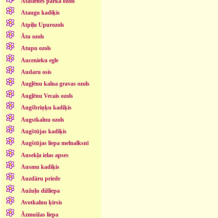
Atašienes parka ozols
Ataugu kadiķis
Atpiļu Upurozols
Ātu ozols
Atupu ozols
Aucenieku egle
Audaru osis
Augļēnu kalna gravas ozols
Augļēnu Vecais ozols
Augšbriņķu kadiķis
Augstkalnu ozols
Augštūjas kadiķis
Augštūjas liepa melnalksnī
Ausekļa ielas apses
Ausmu kadiķis
Auzdāru priede
Aužuļu dižliepa
Avotkalnu ķirsis
Āzmuižas liepa