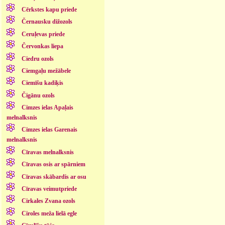
Cērkstes kapu priede
Černausku dižozols
Ceruļevas priede
Červonkas liepa
Ciedru ozols
Ciemgaļu mežābele
Ciemīšu kadiķis
Čigānu ozols
Cimzes ielas Apaļais
melnalksnis
Cimzes ielas Garenais
melnalksnis
Cīravas melnalksnis
Cīravas osis ar spārniem
Cīravas skābardis ar osu
Cīravas veimutpriede
Cirkales Zvana ozols
Ciroles meža lielā egle