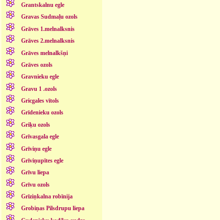
Grantskalnu egle
Gravas Sudmaļu ozols
Grāves 1.melnalksnis
Grāves 2.melnalksnis
Grāves melnalkšņi
Grāves ozols
Gravnieku egle
Gravu 1 .ozols
Gricgales vītols
Grīdenieku ozols
Griķu ozols
Grīvasgala egle
Grīviņu egle
Grīviņupītes egle
Grīvu liepa
Grīvu ozols
Grīziņkalna robīnija
Grobiņas Pilsdrupu liepa