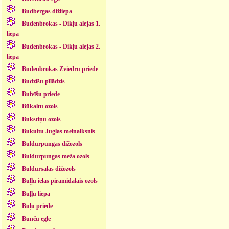
Budbergas dižliepa
Budenbrokas - Dikļu alejas 1.
liepa
Budenbrokas - Dikļu alejas 2.
liepa
Budenbrokas Zviedru priede
Budzīšu pīlādzis
Buivīšu priede
Būkaltu ozols
Bukstiņu ozols
Bukultu Juglas melnalksnis
Buldurpungas dižozols
Buldurpungas meža ozols
Buldursalas dižozols
Buļļu ielas piramidālais ozols
Buļļu liepa
Buļu priede
Bunču egle