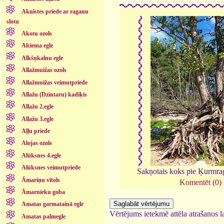
Aknīstes priede ar raganu
slotu
Akotu ozols
Alciema egle
Alkšņkalnu egle
Allažmuižas ozols
Allažmuižas veimutpriede
Allažu (Dzintaru) kadiķis
Allažu 2.egle
Allažu 3.egle
Aļļu priede
Alojas ozols
Alūksnes 4.egle
Alūksnes veimutpriede
Sakņotais koks pie Ķurmra
Āmariņu vītols
Komentēt (0)
Āmarnieku goba
Amatas garmatainā egle
Vērtējums ietekmē attēla atrašanos la
Amatas palmegle