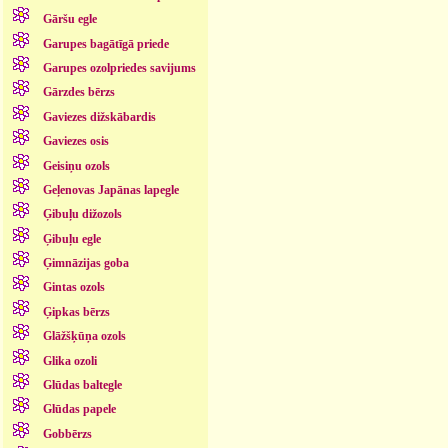
Gāršu egle
Garupes bagātīgā priede
Garupes ozolpriedes savijums
Gārzdes bērzs
Gaviezes dižskābardis
Gaviezes osis
Geisiņu ozols
Geļenovas Japānas lapegle
Ģibuļu dižozols
Ģibuļu egle
Ģimnāzijas goba
Gintas ozols
Ģipkas bērzs
Glāžšķūņa ozols
Glika ozoli
Glūdas baltegle
Glūdas papele
Gobbērzs