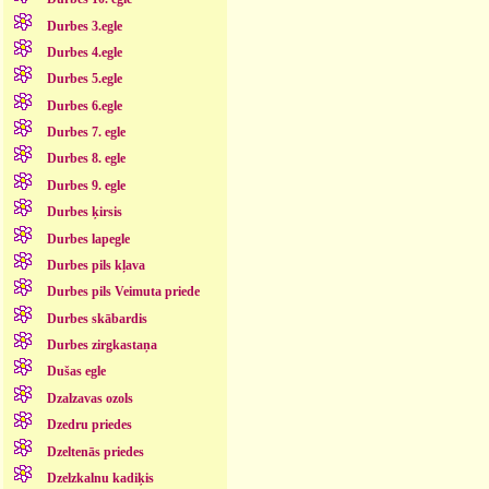
Durbes 3.egle
Durbes 4.egle
Durbes 5.egle
Durbes 6.egle
Durbes 7. egle
Durbes 8. egle
Durbes 9. egle
Durbes ķirsis
Durbes lapegle
Durbes pils kļava
Durbes pils Veimuta priede
Durbes skābardis
Durbes zirgkastaņa
Dušas egle
Dzalzavas ozols
Dzedru priedes
Dzeltenās priedes
Dzelzkalnu kadiķis