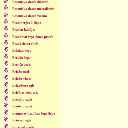
Botāniskā dārza dižozols
Botāniskā dārza melnalksnis
Botāniskā dārza vīksna
Bramberģes 2. liepa
Brancu kadiķis
Brandavu vēja slotas priede
Brankciema vītols
Brātiņu liepa
Brekšu liepa
Brenču ozols
Briedu ozols
Briedu vītols
Brigaderes egle
Brīvības ielas osis
Brodiņu ozols
Brožēnu ozols
Brunavas baznīcas žoga liepa
Brūveru egle
Bucenieku egle