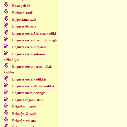
Elstu priede
Embūtes ozols
Eņģeļciema ozols
Engures dižliepa
Engures ezera A krasta kadiķi
Engures ezera divstumbru egle
Engures ezera dižpriede
Engures ezera guļošais
dižkadiķis
Engures ezera horizontālais
kadiķis
Engures ezera kadiķājs
Engures ezera slīpais kadiķis
Engures meža bērzegle
Engures raganu slota
Ērberģes 1. ozols
Ērberģes 2. ozols
Ērberģes vīksna