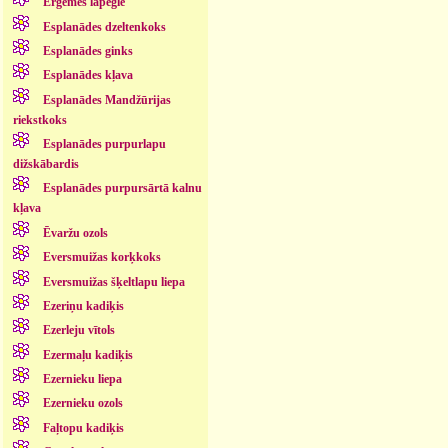
Ērģemes lapegle
Esplanādes dzeltenkoks
Esplanādes ginks
Esplanādes kļava
Esplanādes Mandžūrijas
riekstkoks
Esplanādes purpurlapu
dižskābardis
Esplanādes purpursārtā kalnu
kļava
Ēvaržu ozols
Eversmuižas korķkoks
Eversmuižas šķeltlapu liepa
Ezeriņu kadiķis
Ezerleju vītols
Ezermaļu kadiķis
Ezernieku liepa
Ezernieku ozols
Faļtopu kadiķis