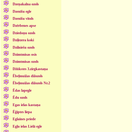
Dzeņakalna ozols
Dzenīšu egle
Dzenīšu vītols
Dzērbenes apse
Dziedoņu ozols
Dziļezera koki
Dzilniešu ozols
Dzimtmisas osis
Dzimtmisas ozols
Džūkstes 3.zirgkastaņa
Ēbeļmuižas dižozols
Ēbeļmuižas dižozols Nr.2
Ēdas lapegle
Ēdu ozols
Egas ielas kastaņa
Ēģiptes liepa
Eglaines priede
Egļu ielas Lielā egle