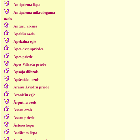
Antiņciema liepa
Antiņciema mikrolieguma
ozols
Antužu vīksna
Apalīšu ozols
Apekalna egle
Apes dvīņupriedes
Apes priede
Apes Vilkaču priede
Apsāja dižozols
Apšenieku ozols
Āraišu Zviedru priede
Aroniešu egle
Ārputnu ozols
Asaru ozols
Asaru priede
Āsteres liepa
Atašienes liepa