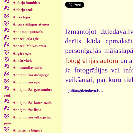
Ambeļu bumbiere
Ambeļu ozols
Ances liepa
Ances svētliepas atvases
Izmantojot dziedava.lv
Andumu upurozols
Andzeļu ceļa egle
darīts kāda apmaksāt
Andzeļu Malkas ozols
personīgajās mājaslap
Angāra egle
fotogrāfijas autoru
un a
Ankšu vītols
Annasmuižas ozols
Ja fotogrāfijas vai i
Anniņmuižas dižlapegle
veikšanai, par kuru ti
Anniņmuižas egle
.
Anniņmuižas garstumbra
ozols
Anniņmuižas lauces ozols
Anniņmuižas liepa
Anniņmuižas vilkačpriežu
pāris
Antiņciema blīgzna