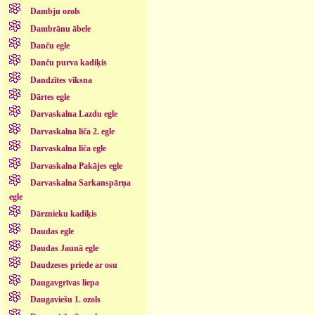
Dambju ozols
Dambrānu ābele
Danču egle
Danču purva kadiķis
Dandzītes vīksna
Dārtes egle
Darvaskalna Lazdu egle
Darvaskalna līča 2. egle
Darvaskalna līča egle
Darvaskalna Pakājes egle
Darvaskalna Sarkanspārņa
egle
Dārznieku kadiķis
Daudas egle
Daudas Jaunā egle
Daudzeses priede ar osu
Daugavgrīvas liepa
Daugaviešu 1. ozols