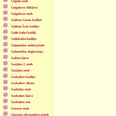
Gāguļu ozols
Gaigalavas dižkļava
Gaigalavas ozols
Gailonu Garais kadiķis
Gailonu Īsais kadiķis
Gaiļu kalna kadiķi
Gaiļukalna kadiķis
Galamuižas melnā priede
Galamuižas zirgkastaņa
Galēnu kļava
Garjāņu 2. ozols
Garjāņu ozols
Garkalnes kadiķis
Garkalnes vīksna
Garķieķu ozols
Garkolnes kļava
Garkolnes osis
Garozas ozols
Gārsenes divstumbru priede