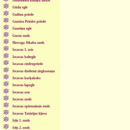
Gudenieku kadiķu audze
Gūdu egle
Gulēnu priede
Gunāra Priedes priede
Guntiņu egle
Gustu ozols
Hercoga Jēkaba ozols
Iecavas 1. osis
Iecavas baltegle
Iecavas ciedrupriede
Iecavas dzeltenā zirgkastaņa
Iecavas korķakoks
Iecavas lapegle
Iecavas osis
Iecavas ozols
Iecavas spārnainais ozols
Iecavas Tatārijas kļava
Ieļu 1. ozols
Ieļu 2. ozols