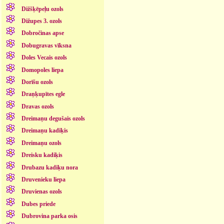
Dižšķēpeļu ozols
Dižupes 3. ozols
Dobročinas apse
Dobugravas vīksna
Doles Vecais ozols
Domopoles liepa
Dorīšu ozols
Draņķupītes egle
Dravas ozols
Dreimaņu degušais ozols
Dreimaņu kadiķis
Dreimaņu ozols
Dreisku kadiķis
Drubazu kadiķu nora
Druvenieku liepa
Druvienas ozols
Dubes priede
Dubrovina parka osis