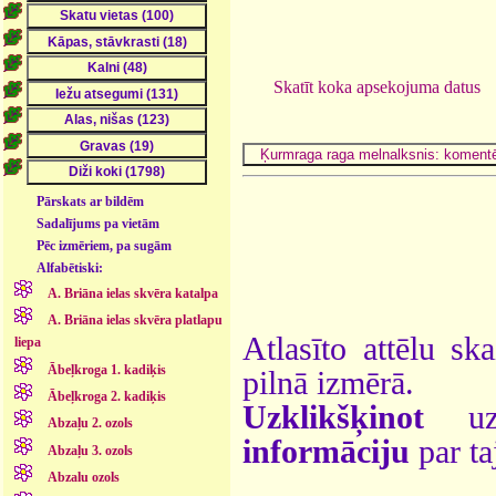
Skatīt koka apsekojuma datus
Pārskats ar bildēm
Sadalījums pa vietām
Pēc izmēriem, pa sugām
Alfabētiski:
A. Briāna ielas skvēra katalpa
A. Briāna ielas skvēra platlapu
Atlasīto attēlu sk
liepa
Ābeļkroga 1. kadiķis
pilnā izmērā.
Ābeļkroga 2. kadiķis
Uzklikšķinot
uz 
Abzaļu 2. ozols
informāciju
par ta
Abzaļu 3. ozols
Abzalu ozols