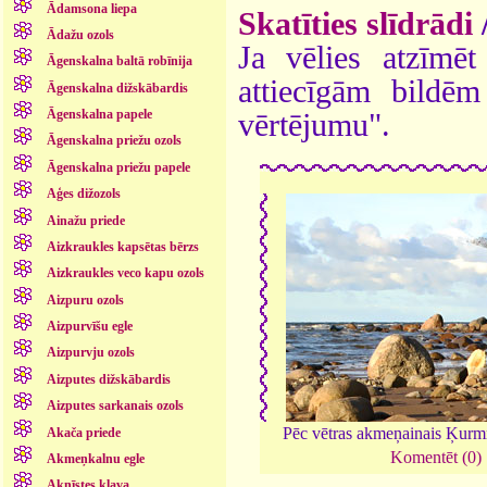
Ādamsona liepa
Skatīties slīdrādi
Ādažu ozols
Ja vēlies atzīmēt 
Āgenskalna baltā robīnija
attiecīgām bildē
Āgenskalna dižskābardis
Āgenskalna papele
vērtējumu".
Āgenskalna priežu ozols
Āgenskalna priežu papele
Aģes dižozols
Ainažu priede
Aizkraukles kapsētas bērzs
Aizkraukles veco kapu ozols
Aizpuru ozols
Aizpurvīšu egle
Aizpurvju ozols
Aizputes dižskābardis
Aizputes sarkanais ozols
Pēc vētras akmeņainais Ķurm
Akača priede
Komentēt (0)
Akmeņkalnu egle
Aknīstes kļava