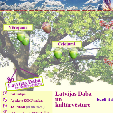
Latvijas Daba
Sākumlapa
un
Ievadi >2 s
Apsekoto KOKU
saraksts
kultūrvēsture
(01.08.2026.)
JAUNUMI