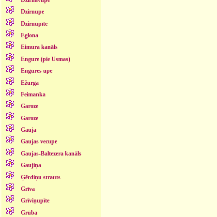
Dzirnupe
Dzirnupīte
Eglona
Eimura kanāls
Engure (pie Usmas)
Engures upe
Ežurga
Feimanka
Garoze
Garoze
Gauja
Gaujas vecupe
Gaujas-Baltezera kanāls
Gaujiņa
Ģērdiņu strauts
Grīva
Grīviņupīte
Grūba