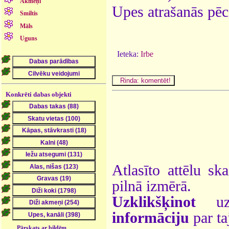
Akmeņi
Upes atrašanās pēc
Smiltis
Māls
Uguns
Ieteka:
Irbe
Konkrēti dabas objekti
Atlasīto attēlu sk
pilnā izmērā.
Uzklikšķinot
uz 
informāciju
par ta
Pārskats ar bildēm