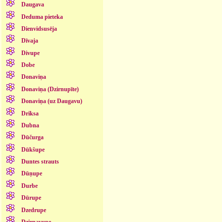
Daugava
Deduma pieteka
Dienvidsusēja
Dīvaja
Divupe
Dobe
Donaviņa
Donaviņa (Dzirnupīte)
Donaviņa (uz Daugavu)
Driksa
Dubna
Dūčurga
Dūkšupe
Duntes strauts
Dūņupe
Durbe
Dūrupe
Dzedrupe
Dzirnavupe