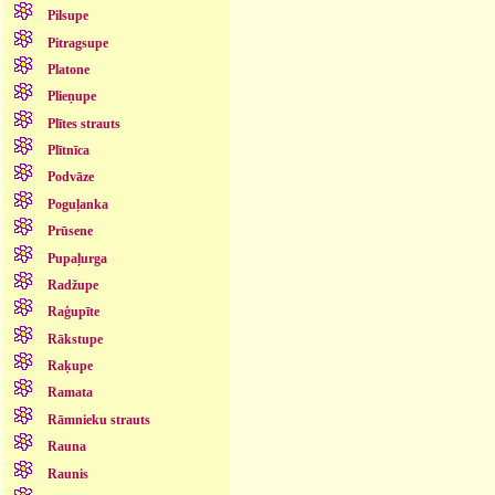
Pilsupe
Pitragsupe
Platone
Plieņupe
Plītes strauts
Plītnīca
Podvāze
Poguļanka
Prūsene
Pupaļurga
Radžupe
Raģupīte
Rākstupe
Raķupe
Ramata
Rāmnieku strauts
Rauna
Raunis