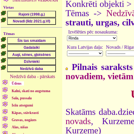
Daba.dziedava.lv
VEIDOTĀJI
Konkrēti objekti >
Vietas
Tēmas ->
Nedzīv
strauti, urgas, ci
Izvēlēties pēc nosaukuma:
Tēmas
Kura Latvijas daļa:
Novads / Rīgas
Pilnais saraksts
novadiem, vietām
Nedzīvā daba - pārskats
Ūdens
Kalni, skati no augstuma
Sala, pussala
Iežu atsegumi
Skatāms daba.dzie
Kāpas, stāvkrasti
novads
, Kurzem
Gravas, nogāzes
Alas, nišas
Kurzeme)