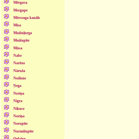
Mērgava
Mergupe
Mērsraga kanāls
Misa
Muižuļurga
Muižupīte
Mūsa
Nabe
Narūta
Nāruža
Nediene
Ņega
Neriņa
Nigra
Nikuce
Noriņa
Norupīte
Nurmižupīte
Oglaine