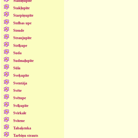
Stādiņupīte
Stakļupīte
Starpiņupīte
Stelbas upe
Stende
Straujupīte
Strīķupe
Suda
Sudmaļupīte
Sūla
Sveķupīte
Sventāja
Svēte
Svētupe
Svīķupīte
Svirkale
Svitene
Tabaķenka
Tarbiņu strauts