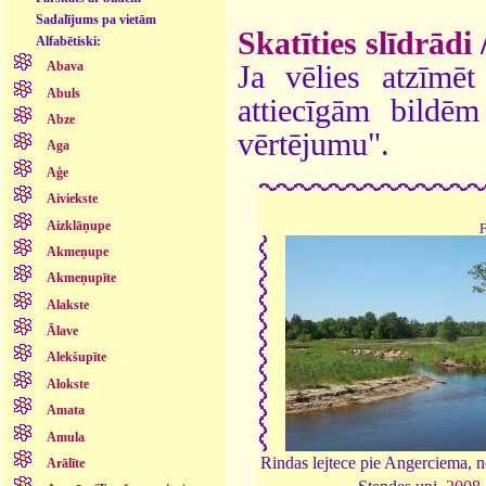
Sadalījums pa vietām
Skatīties slīdrādi
Alfabētiski:
Abava
Ja vēlies atzīmēt 
Abuls
attiecīgām bildē
Abze
vērtējumu".
Aga
Aģe
Aiviekste
Aizklāņupe
Akmeņupe
Akmeņupīte
Alakste
Ālave
Alekšupīte
Alokste
Amata
Amula
Rindas lejtece pie Angerciema, n
Arālīte