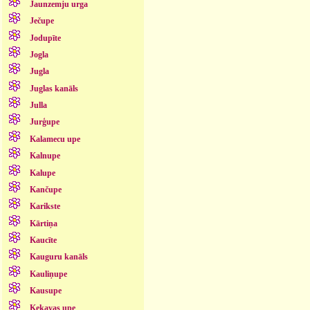
Jaunzemju urga
Ječupe
Jodupīte
Jogla
Jugla
Juglas kanāls
Julla
Jurģupe
Kalamecu upe
Kalnupe
Kalupe
Kančupe
Karikste
Kārtiņa
Kaucīte
Kauguru kanāls
Kauliņupe
Kausupe
Ķekavas upe