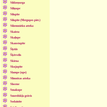
Sildzeņurga
Siliņupe
Silupīte
Silupīte (Mergupes piet.)
Silzemnieku atteka
Skaista
Skaļupe
Skanstupīte
Šķēde
Šķērvelis
Skirna
Skujupīte
Slampe (upe)
Slimnīcas atteka
Slocene
Smakupe
Smerdūkļa grāvis
Sodainīte