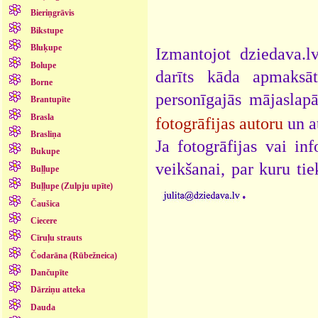
Bieriņgrāvis
Bikstupe
Bluķupe
Izmantojot dziedava.lv
Bolupe
darīts kāda apmaksāt
Borne
personīgajās mājaslap
Brantupīte
Brasla
fotogrāfijas autoru
un a
Brasliņa
Ja fotogrāfijas vai i
Bukupe
veikšanai, par kuru ti
Buļļupe
.
Buļļupe (Zulpju upīte)
Čaušica
Ciecere
Cīruļu strauts
Čodarāna (Rūbežneica)
Dančupīte
Dārziņu atteka
Dauda