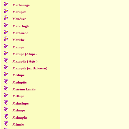
Mārtiņurga
Mārupīte
Maučuve
Mazā Jugla
Mazbriede
Mazirbe
Mazupe
Mazupe (Atupe)
Mazupīte ( Aģis )
Mazupīte (uz Dziļezeru)
Medupe
Medupīte
Meirānu kanāls
Mellupe
Melnsilupe
Melnupe
Melnupīte
Mēmele