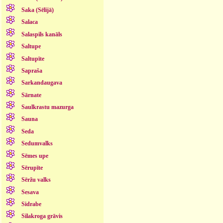
Saka (Sēlijā)
Salaca
Salaspils kanāls
Saltupe
Saltupīte
Sapraša
Sarkandaugava
Sārnate
Saulkrastu mazurga
Sauna
Seda
Sedumvalks
Sēmes upe
Sērupīte
Sēržu valks
Sesava
Sidrabe
Silakroga grāvis