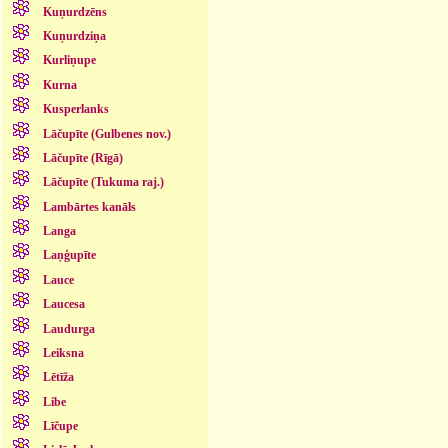
Kuņurdzēns
Kuņurdziņa
Kurliņupe
Kurna
Kusperlanks
Lāčupīte (Gulbenes nov.)
Lāčupīte (Rīgā)
Lāčupīte (Tukuma raj.)
Lambārtes kanāls
Langa
Laņģupīte
Lauce
Laucesa
Laudurga
Leiksna
Lētīža
Libe
Līčupe