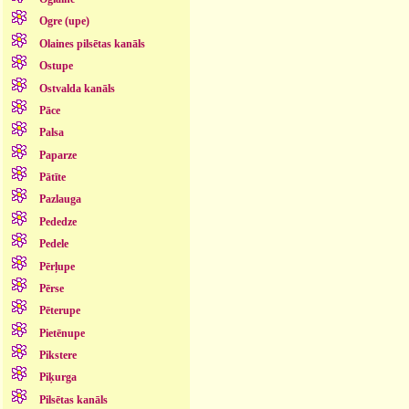
Ogre (upe)
Olaines pilsētas kanāls
Ostupe
Ostvalda kanāls
Pāce
Palsa
Paparze
Pātīte
Pazlauga
Pededze
Pedele
Pērļupe
Pērse
Pēterupe
Pietēnupe
Pikstere
Piķurga
Pilsētas kanāls