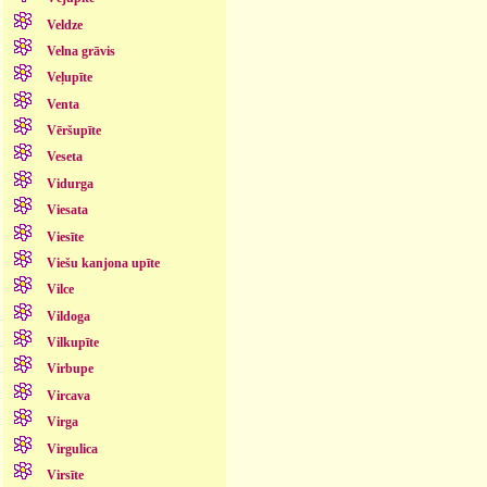
Veldze
Velna grāvis
Veļupīte
Venta
Vēršupīte
Veseta
Vidurga
Viesata
Viesīte
Viešu kanjona upīte
Vilce
Vildoga
Vilkupīte
Virbupe
Vircava
Virga
Virgulica
Virsīte