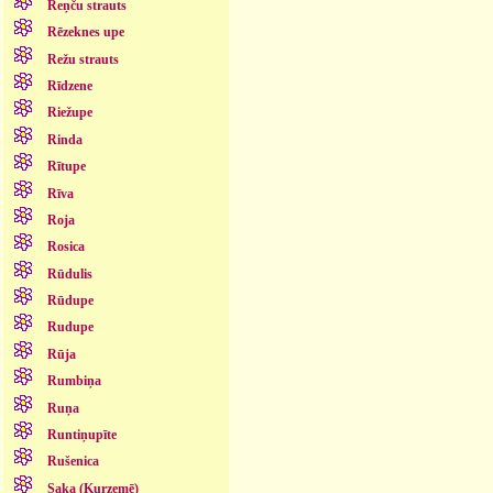
Reņču strauts
Rēzeknes upe
Režu strauts
Rīdzene
Riežupe
Rinda
Rītupe
Rīva
Roja
Rosica
Rūdulis
Rūdupe
Rudupe
Rūja
Rumbiņa
Ruņa
Runtiņupīte
Rušenica
Saka (Kurzemē)