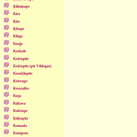
Ķilmiņupe
Kira
Ķire
Ķīšupe
Klūga
Korģe
Korkule
Krāčupīte
Krāčupīte (pie Vildogas)
Kraukļupīte
Krievupe
Krustalīce
Kuja
Kūkova
Kukšupe
Ķūķupīte
Kumada
Kumpota