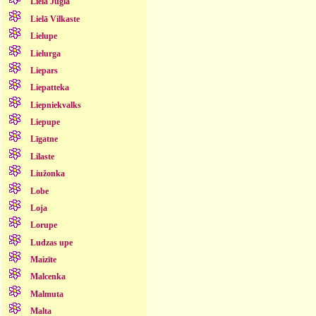
Lielā Jugla
Lielā Vilkaste
Lielupe
Lielurga
Liepars
Liepatteka
Liepniekvalks
Liepupe
Līgatne
Lilaste
Liužonka
Lobe
Loja
Lorupe
Ludzas upe
Maizīte
Malcenka
Malmuta
Malta