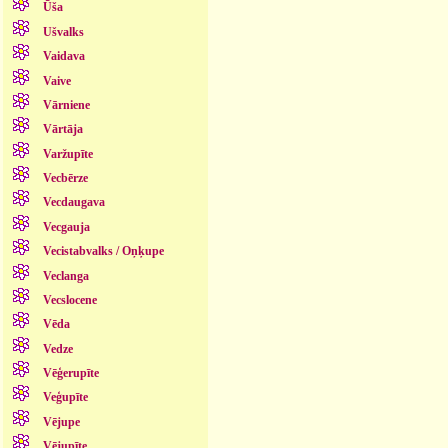
Ūša
Ušvalks
Vaidava
Vaive
Vārniene
Vārtāja
Varžupīte
Vecbērze
Vecdaugava
Vecgauja
Vecistabvalks / Oņķupe
Veclanga
Vecslocene
Vēda
Vedze
Vēģerupīte
Veģupīte
Vējupe
Vējupīte