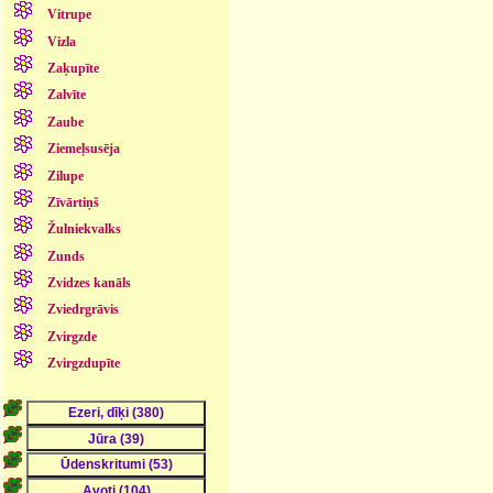
Vitrupe
Vizla
Zaķupīte
Zalvīte
Zaube
Ziemeļsusēja
Zilupe
Zīvārtiņš
Žulniekvalks
Zunds
Zvidzes kanāls
Zviedrgrāvis
Zvirgzde
Zvirgzdupīte