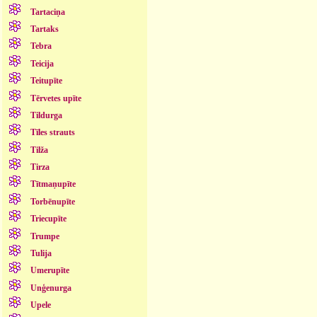
Tartaciņa
Tartaks
Tebra
Teicija
Teitupīte
Tērvetes upīte
Tildurga
Tīles strauts
Tilža
Tirza
Tītmaņupīte
Torbēnupīte
Triecupīte
Trumpe
Tulija
Umerupīte
Unģenurga
Upele