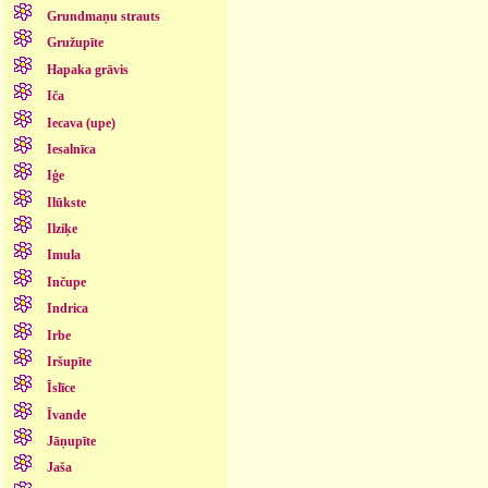
Grundmaņu strauts
Gružupīte
Hapaka grāvis
Iča
Iecava (upe)
Iesalnīca
Iģe
Ilūkste
Ilziķe
Imula
Inčupe
Indrica
Irbe
Iršupīte
Īslīce
Īvande
Jāņupīte
Jaša