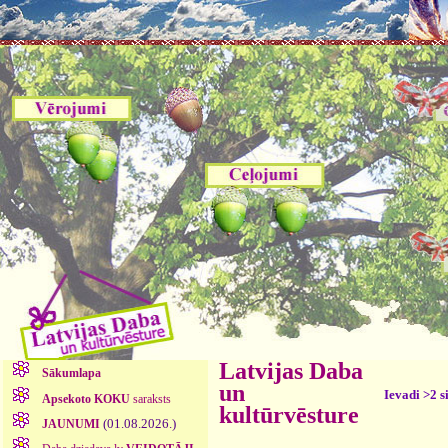
Latvijas Daba
Sākumlapa
un
Ievadi >2 s
Apsekoto KOKU
saraksts
kultūrvēsture
(01.08.2026.)
JAUNUMI