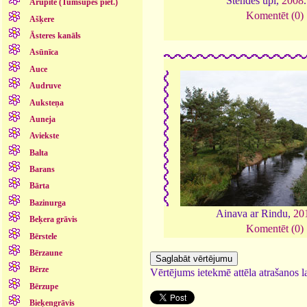
Stendes upi,
2008
Arupīte (Tumšupes piet.)
Komentēt (0)
Ašķere
Āsteres kanāls
Asūnīca
Auce
Audruve
Auksteņa
Auneja
Aviekste
Balta
Barans
Bārta
Bazinurga
Ainava ar Rindu,
20
Beķera grāvis
Komentēt (0)
Bērstele
Bērzaune
Bērze
Vērtējums ietekmē attēla atrašanos la
Bērzupe
Bieķengrāvis