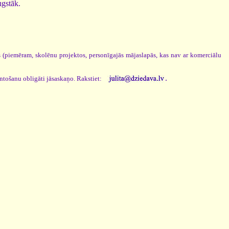
ugstāk.
os (piemēram, skolēnu projektos, personīgajās mājaslapās, kas nav ar komerciālu
.
antošanu obligāti jāsaskaņo. Rakstiet: