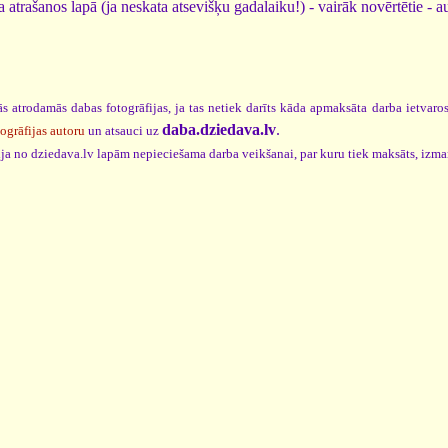
 atrašanos lapā (ja neskata atsevišķu gadalaiku!) - vairāk novērtētie - a
s atrodamās dabas fotogrāfijas, ja tas netiek darīts kāda apmaksāta darba ietvar
daba.dziedava.lv
.
togrāfijas autoru
un atsauci uz
cija no dziedava.lv lapām nepieciešama darba veikšanai, par kuru tiek maksāts, izm