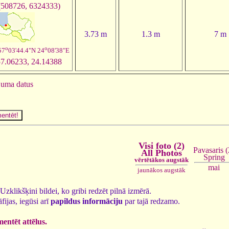
508726, 6324333)
3.73 m
1.3 m
7 m
o
o
57
03'44.4"N 24
08'38"E
7.06233, 24.14388
juma datus
Visi foto (2)
Pavasaris (
All Photos
Spring
vērtētākos augstāk
mai
jaunākos augstāk
. Uzklikšķini bildei, ko gribi redzēt pilnā izmērā.
fijas, iegūsi arī
papildus informāciju
par tajā redzamo.
entēt attēlus.