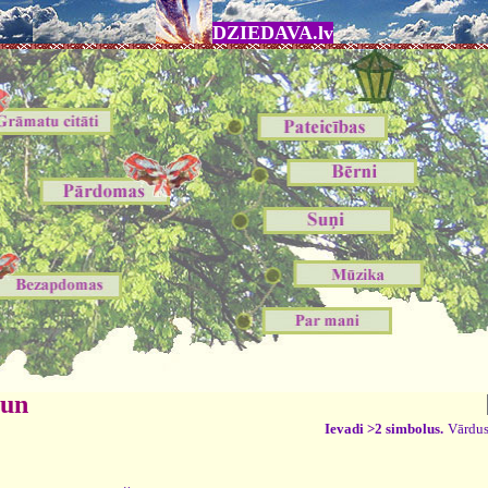
DZIEDAVA.lv
 un
Ievadi >2 simbolus.
Vārdus