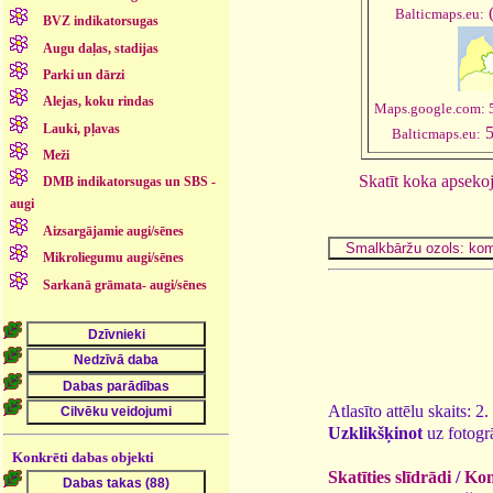
(
Balticmaps.eu:
BVZ indikatorsugas
Augu daļas, stadijas
Parki un dārzi
Alejas, koku rindas
Maps.google.com: 
Lauki, pļavas
5
Balticmaps.eu:
Meži
Skatīt koka apseko
DMB indikatorsugas un SBS -
augi
Aizsargājamie augi/sēnes
Mikroliegumu augi/sēnes
Sarkanā grāmata- augi/sēnes
Atlasīto attēlu skaits: 2
Uzklikšķinot
uz fotogrā
Konkrēti dabas objekti
Skatīties slīdrādi
/
Kom