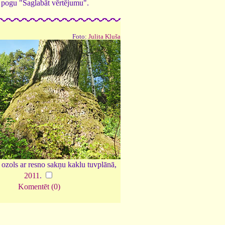
ed pogu "Saglabāt vērtējumu".
Foto:
Julita Kluša
ozols ar resno sakņu kaklu tuvplānā,
2011
.
Komentēt (0)