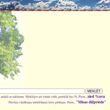
zied %ava
 atdali ar tukšumu. Meklējot arī vārda vidū, priekšā liec %. Piem.,
.
"Misas dižpriede"
Precīzu vārdkopu meklēšanai lieto pēdiņas. Piem.,