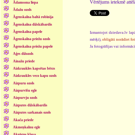
Vērtējums ietekmē attēla
Ādamsona liepa
Ādažu ozols
Āgenskalna baltā robīnija
Āgenskalna dižskābardis
Āgenskalna papele
Izmantojot dziedava.lv lapā
Āgenskalna priežu ozols
mērķi),
obligāti norādiet fo
Ja fotogrāfijas vai informā
Āgenskalna priežu papele
Aģes dižozols
Ainažu priede
Aizkraukles kapsētas bērzs
Aizkraukles veco kapu ozols
Aizpuru ozols
Aizpurvīšu egle
Aizpurvju ozols
Aizputes dižskābardis
Aizputes sarkanais ozols
Akača priede
Akmeņkalnu egle
Aknīstes kļava