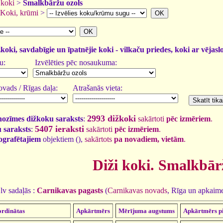
 koki
>
Smalkbāržu ozols
Koki, krūmi
>
žkoki, savdabīgie un īpatnējie koki - vilkaču priedes, koki ar vējasl
u:
Izvēlēties pēc nosaukuma:
vads / Rīgas daļa:
Atrašanās vieta:
2993 dižkoki
nozīmes dižkoku saraksts
:
sakārtoti
pēc izmēriem
.
5407 ieraksti
 saraksts
:
sakārtoti
pēc izmēriem
.
tografētajiem
objektiem (
),
sakārtots
pa novadiem, vietām
.
Diži koki. Smalkbār
lv sadaļās :
Carnikavas pagasts
(
Carnikavas novads
, Rīga un apkaim
rdinātas
Apkārtmērs
Mērījuma augstums
Apkārtmērs p