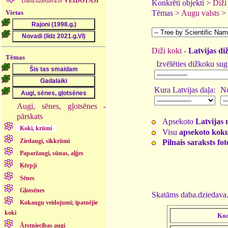
Daba.dziedava.lv
VEIDOTĀJI
Konkrēti objekti >
Diži
Vietas
Tēmas >
Augu valsts
>
Diži koki
-
Latvijas di
Tēmas
Izvēlēties dižkoku sug
Kura Latvijas daļa:
No
Augi, sēnes, gļotsēnes -
pārskats
Apsekoto
Latvijas 
Koki, krūmi
Visu
apsekoto koku
Ziedaugi, sīkkrūmi
Pilnais saraksts fo
Paparžaugi, sūnas, aļģes
Ķērpji
Sēnes
Gļotsēnes
Skatāms daba.dziedava.
Kokaugu veidojumi; īpatnējie
koki
Koo
Ārstniecības augi