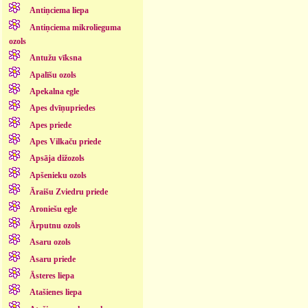
Antiņciema liepa
Antiņciema mikrolieguma
ozols
Antužu vīksna
Apalīšu ozols
Apekalna egle
Apes dvīņupriedes
Apes priede
Apes Vilkaču priede
Apsāja dižozols
Apšenieku ozols
Āraišu Zviedru priede
Aroniešu egle
Ārputnu ozols
Asaru ozols
Asaru priede
Āsteres liepa
Atašienes liepa