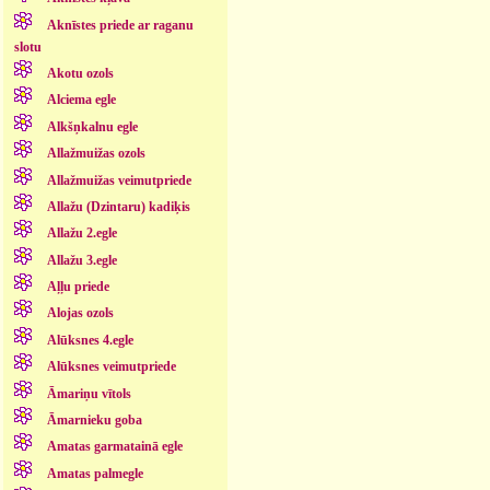
Aknīstes priede ar raganu
slotu
Akotu ozols
Alciema egle
Alkšņkalnu egle
Allažmuižas ozols
Allažmuižas veimutpriede
Allažu (Dzintaru) kadiķis
Allažu 2.egle
Allažu 3.egle
Aļļu priede
Alojas ozols
Alūksnes 4.egle
Alūksnes veimutpriede
Āmariņu vītols
Āmarnieku goba
Amatas garmatainā egle
Amatas palmegle