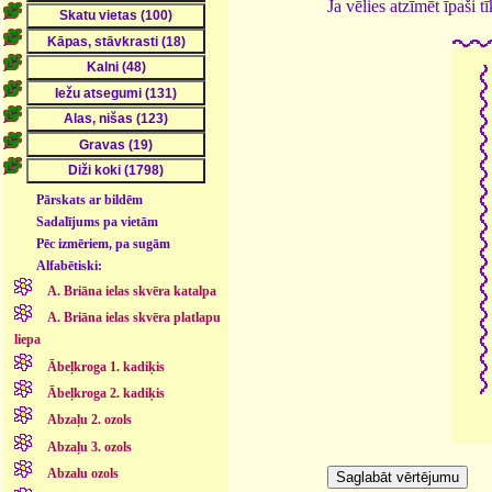
Ja vēlies atzīmēt īpaši 
Pārskats ar bildēm
Sadalījums pa vietām
Pēc izmēriem, pa sugām
Alfabētiski:
A. Briāna ielas skvēra katalpa
A. Briāna ielas skvēra platlapu
liepa
Ābeļkroga 1. kadiķis
Ābeļkroga 2. kadiķis
Abzaļu 2. ozols
Abzaļu 3. ozols
Abzalu ozols