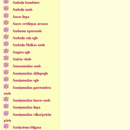
Ambeļu bumbiere
Ambeļu ozols
Ances liepa
Ances svētliepas atvases
Andumu upurozols
Andzeļu ceļa egle
Andzeļu Malkas ozols
Angāra egle
Ankšu vītols
Annasmuižas ozols
Anniņmuižas dižlapegle
Anniņmuižas egle
Anniņmuižas garstumbra
ozols
Anniņmuižas lauces ozols
Anniņmuižas liepa
Anniņmuižas vilkačpriežu
pāris
Antiņciema blīgzna