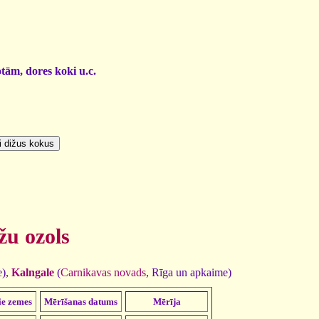
otām, dores koki u.c.
žu ozols
e),
Kalngale
(
Carnikavas novads
, Rīga un apkaime)
ie zemes
Mērīšanas datums
Mērīja