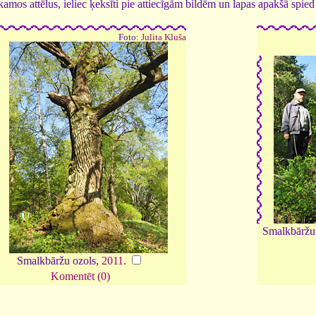
tīkamos attēlus, ieliec ķeksīti pie attiecīgām bildēm un lapas apakšā spi
Foto:
Julita Kluša
Smalkbāržu 
Smalkbāržu ozols,
2011
.
Komentēt (0)