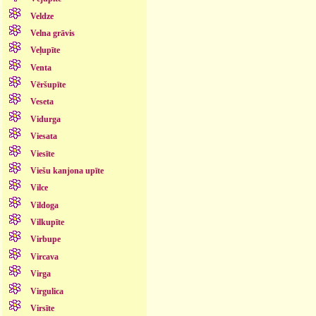
Veldze
Velna grāvis
Veļupīte
Venta
Vēršupīte
Veseta
Vidurga
Viesata
Viesīte
Viešu kanjona upīte
Vilce
Vildoga
Vilkupīte
Virbupe
Vircava
Virga
Virgulica
Virsīte