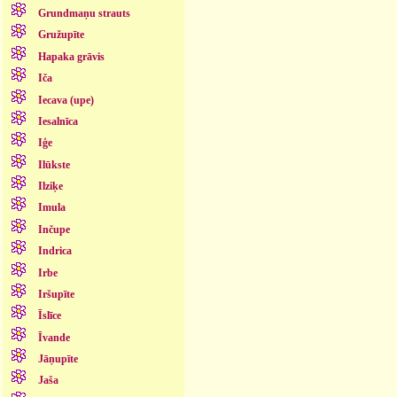
Grundmaņu strauts
Gružupīte
Hapaka grāvis
Iča
Iecava (upe)
Iesalnīca
Iģe
Ilūkste
Ilziķe
Imula
Inčupe
Indrica
Irbe
Iršupīte
Īslīce
Īvande
Jāņupīte
Jaša