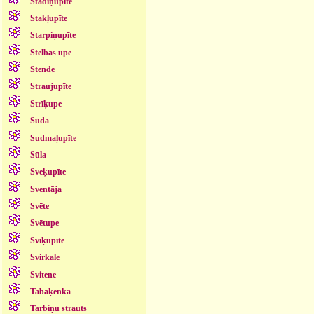
Stādiņupīte
Stakļupīte
Starpiņupīte
Stelbas upe
Stende
Straujupīte
Strīķupe
Suda
Sudmaļupīte
Sūla
Sveķupīte
Sventāja
Svēte
Svētupe
Svīķupīte
Svirkale
Svitene
Tabaķenka
Tarbiņu strauts