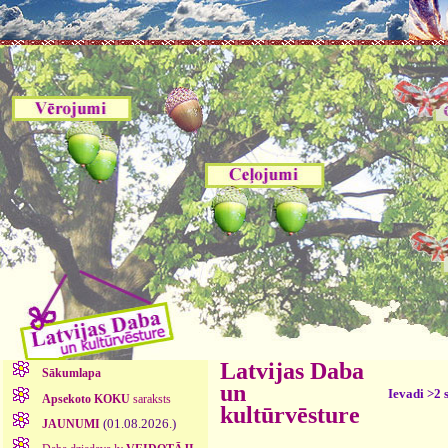
Latvijas Daba
Sākumlapa
un
Ievadi >2 
Apsekoto KOKU
saraksts
kultūrvēsture
(01.08.2026.)
JAUNUMI