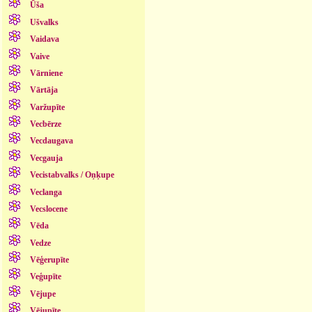
Ūša
Ušvalks
Vaidava
Vaive
Vārniene
Vārtāja
Varžupīte
Vecbērze
Vecdaugava
Vecgauja
Vecistabvalks / Oņķupe
Veclanga
Vecslocene
Vēda
Vedze
Vēģerupīte
Veģupīte
Vējupe
Vējupīte