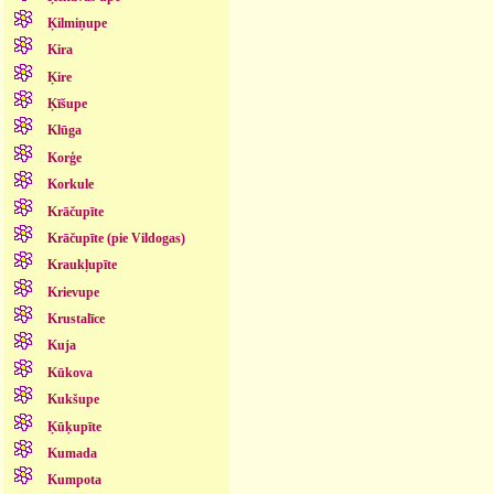
Ķilmiņupe
Kira
Ķire
Ķīšupe
Klūga
Korģe
Korkule
Krāčupīte
Krāčupīte (pie Vildogas)
Kraukļupīte
Krievupe
Krustalīce
Kuja
Kūkova
Kukšupe
Ķūķupīte
Kumada
Kumpota