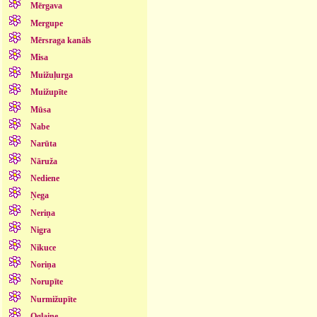
Mērgava
Mergupe
Mērsraga kanāls
Misa
Muižuļurga
Muižupīte
Mūsa
Nabe
Narūta
Nāruža
Nediene
Ņega
Neriņa
Nigra
Nikuce
Noriņa
Norupīte
Nurmižupīte
Oglaine