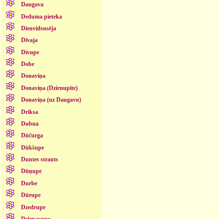
Daugava
Deduma pieteka
Dienvidsusēja
Dīvaja
Divupe
Dobe
Donaviņa
Donaviņa (Dzirnupīte)
Donaviņa (uz Daugavu)
Driksa
Dubna
Dūčurga
Dūkšupe
Duntes strauts
Dūņupe
Durbe
Dūrupe
Dzedrupe
Dzirnavupe