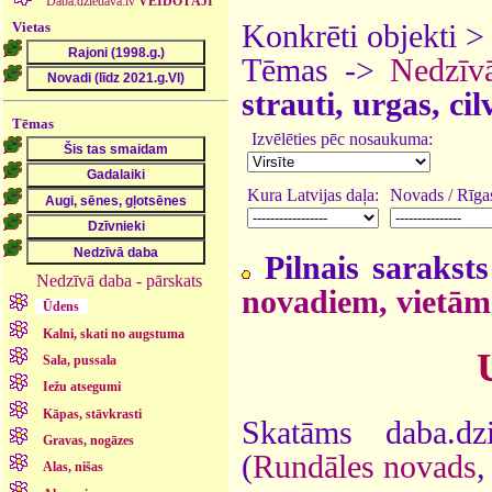
Daba.dziedava.lv
VEIDOTĀJI
Vietas
Konkrēti objekti 
Tēmas ->
Nedzīv
strauti, urgas, ci
Tēmas
Izvēlēties pēc nosaukuma:
Kura Latvijas daļa:
Novads / Rīgas
Pilnais saraksts
Nedzīvā daba - pārskats
novadiem, vietām
Ūdens
Kalni, skati no augstuma
Sala, pussala
Iežu atsegumi
Kāpas, stāvkrasti
Skatāms daba.dz
Gravas, nogāzes
(
Rundāles novads
,
Alas, nišas