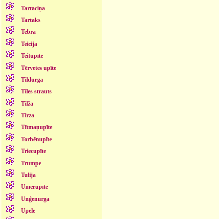
Tartaciņa
Tartaks
Tebra
Teicija
Teitupīte
Tērvetes upīte
Tildurga
Tīles strauts
Tilža
Tirza
Tītmaņupīte
Torbēnupīte
Triecupīte
Trumpe
Tulija
Umerupīte
Unģenurga
Upele