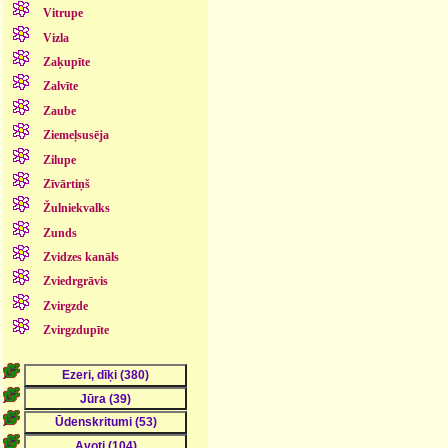
Vitrupe
Vizla
Zaķupīte
Zalvīte
Zaube
Ziemeļsusēja
Zilupe
Zīvārtiņš
Žulniekvalks
Zunds
Zvidzes kanāls
Zviedrgrāvis
Zvirgzde
Zvirgzdupīte