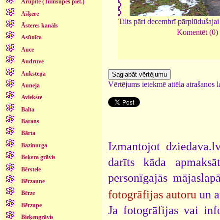
Arupīte (Tumšupes piet.)
Ašķere
Tilts pāri decembrī pārplūdušajai
Āsteres kanāls
Komentēt (0)
Asūnīca
Auce
Audruve
Auksteņa
Vērtējums ietekmē attēla atrašanos la
Auneja
Aviekste
Balta
Barans
Bārta
Izmantojot dziedava.lv
Bazinurga
Beķera grāvis
darīts kāda apmaksāt
Bērstele
personīgajās mājaslap
Bērzaune
fotogrāfijas autoru
un a
Bērze
Bērzupe
Ja fotogrāfijas vai i
Bieķengrāvis