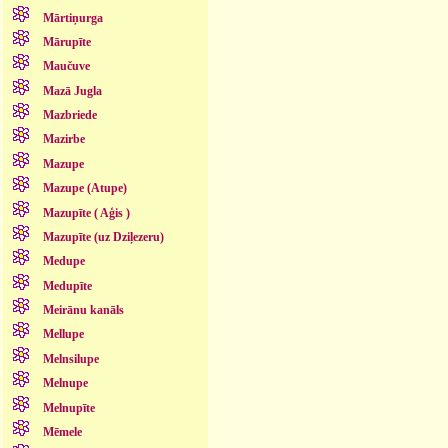
Mārtiņurga
Mārupīte
Maučuve
Mazā Jugla
Mazbriede
Mazirbe
Mazupe
Mazupe (Atupe)
Mazupīte ( Aģis )
Mazupīte (uz Dziļezeru)
Medupe
Medupīte
Meirānu kanāls
Mellupe
Melnsilupe
Melnupe
Melnupīte
Mēmele