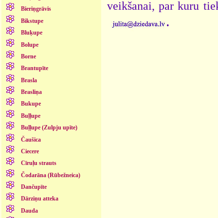
veikšanai, par kuru ti
Bieriņgrāvis
.
Bikstupe
Bluķupe
Bolupe
Borne
Brantupīte
Brasla
Brasliņa
Bukupe
Buļļupe
Buļļupe (Zulpju upīte)
Čaušica
Ciecere
Cīruļu strauts
Čodarāna (Rūbežneica)
Dančupīte
Dārziņu atteka
Dauda