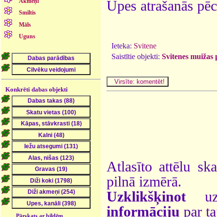
Akmeņi
Upes atrašanās pēc
Smiltis
Māls
Uguns
Ieteka:
Svitene
Saistītie objekti:
Svitenes muižas 
Konkrēti dabas objekti
Atlasīto attēlu sk
pilnā izmērā.
Uzklikšķinot
uz 
informāciju
par ta
Pārskats ar bildēm