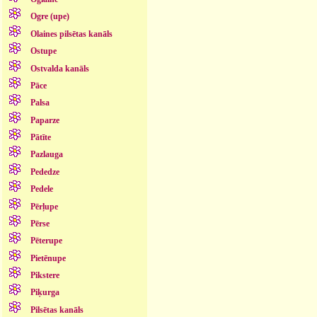
Ogre (upe)
Olaines pilsētas kanāls
Ostupe
Ostvalda kanāls
Pāce
Palsa
Paparze
Pātīte
Pazlauga
Pededze
Pedele
Pērļupe
Pērse
Pēterupe
Pietēnupe
Pikstere
Piķurga
Pilsētas kanāls