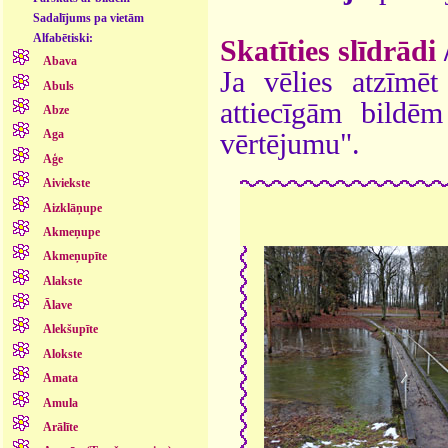
Sadalījums pa vietām
Alfabētiski:
Skatīties slīdrādi
Abava
Ja vēlies atzīmēt 
Abuls
attiecīgām bildē
Abze
Aga
vērtējumu".
Aģe
Aiviekste
Aizklāņupe
Akmeņupe
Akmeņupīte
Alakste
Ālave
Alekšupīte
Alokste
Amata
Amula
Arālīte