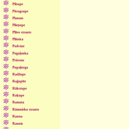
Pilsupe
Pitragsupe
Platone
Plieņupe
Plītes strauts
Plītnīca
Podvāze
Poguļanka
Prūsene
Pupaļurga
Radžupe
Raģupīte
Rākstupe
Raķupe
Ramata
Rāmnieku strauts
Rauna
Raunis