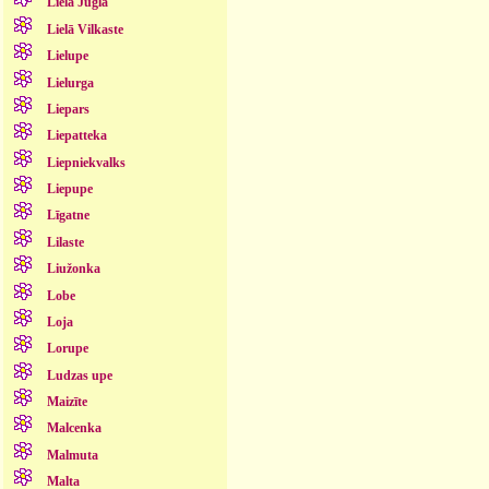
Lielā Jugla
Lielā Vilkaste
Lielupe
Lielurga
Liepars
Liepatteka
Liepniekvalks
Liepupe
Līgatne
Lilaste
Liužonka
Lobe
Loja
Lorupe
Ludzas upe
Maizīte
Malcenka
Malmuta
Malta