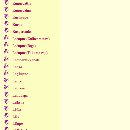
Kuņurdzēns
Kuņurdziņa
Kurliņupe
Kurna
Kusperlanks
Lāčupīte (Gulbenes nov.)
Lāčupīte (Rīgā)
Lāčupīte (Tukuma raj.)
Lambārtes kanāls
Langa
Laņģupīte
Lauce
Laucesa
Laudurga
Leiksna
Lētīža
Libe
Līčupe