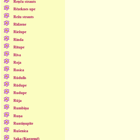
Reņču strauts
Rēzeknes upe
Režu strauts
Rīdzene
Riežupe
Rinda
Rītupe
Rīva
Roja
Rosica
Rūdulis
Rūdupe
Rudupe
Rūja
Rumbiņa
Ruņa
Runtiņupīte
Rušenica
Saka (Kurzemē)