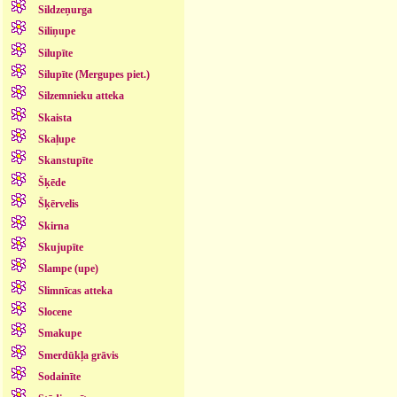
Sildzeņurga
Siliņupe
Silupīte
Silupīte (Mergupes piet.)
Silzemnieku atteka
Skaista
Skaļupe
Skanstupīte
Šķēde
Šķērvelis
Skirna
Skujupīte
Slampe (upe)
Slimnīcas atteka
Slocene
Smakupe
Smerdūkļa grāvis
Sodainīte