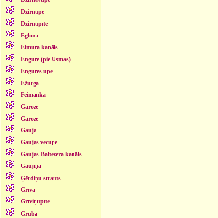
Dzirnupe
Dzirnupīte
Eglona
Eimura kanāls
Engure (pie Usmas)
Engures upe
Ežurga
Feimanka
Garoze
Garoze
Gauja
Gaujas vecupe
Gaujas-Baltezera kanāls
Gaujiņa
Ģērdiņu strauts
Grīva
Grīviņupīte
Grūba