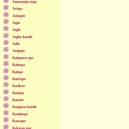
Jaunzemju urga
Ječupe
Jodupīte
Jogla
Jugla
Juglas kanāls
Julla
Jurģupe
Kalamecu upe
Kalnupe
Kalupe
Kančupe
Karikste
Kārtiņa
Kaucīte
Kauguru kanāls
Kauliņupe
Kausupe
Ķekavas upe