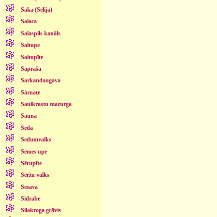
Saka (Sēlijā)
Salaca
Salaspils kanāls
Saltupe
Saltupīte
Sapraša
Sarkandaugava
Sārnate
Saulkrastu mazurga
Sauna
Seda
Sedumvalks
Sēmes upe
Sērupīte
Sēržu valks
Sesava
Sidrabe
Silakroga grāvis