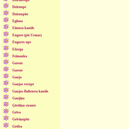
Dzirnupe
Dzirnupīte
Eglona
Eimura kanāls
Engure (pie Usmas)
Engures upe
Ežurga
Feimanka
Garoze
Garoze
Gauja
Gaujas vecupe
Gaujas-Baltezera kanāls
Gaujiņa
Ģērdiņu strauts
Grīva
Grīviņupīte
Grūba