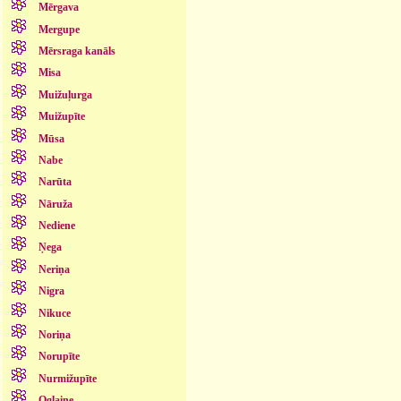
Mērgava
Mergupe
Mērsraga kanāls
Misa
Muižuļurga
Muižupīte
Mūsa
Nabe
Narūta
Nāruža
Nediene
Ņega
Neriņa
Nigra
Nikuce
Noriņa
Norupīte
Nurmižupīte
Oglaine