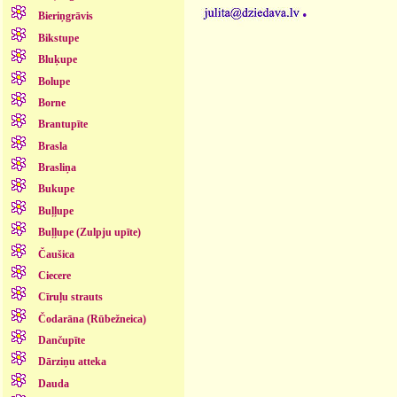
.
Bieriņgrāvis
Bikstupe
Bluķupe
Bolupe
Borne
Brantupīte
Brasla
Brasliņa
Bukupe
Buļļupe
Buļļupe (Zulpju upīte)
Čaušica
Ciecere
Cīruļu strauts
Čodarāna (Rūbežneica)
Dančupīte
Dārziņu atteka
Dauda