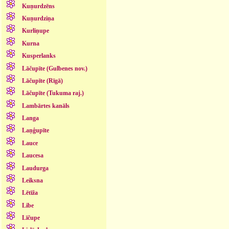
Kuņurdzēns
Kuņurdziņa
Kurliņupe
Kurna
Kusperlanks
Lāčupīte (Gulbenes nov.)
Lāčupīte (Rīgā)
Lāčupīte (Tukuma raj.)
Lambārtes kanāls
Langa
Laņģupīte
Lauce
Laucesa
Laudurga
Leiksna
Lētīža
Libe
Līčupe