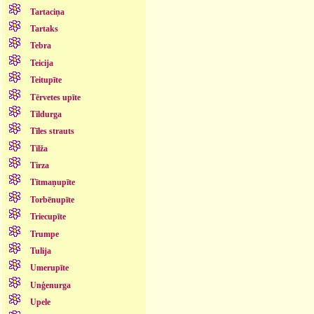
Tartaciņa
Tartaks
Tebra
Teicija
Teitupīte
Tērvetes upīte
Tildurga
Tīles strauts
Tilža
Tirza
Tītmaņupīte
Torbēnupīte
Triecupīte
Trumpe
Tulija
Umerupīte
Unģenurga
Upele