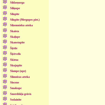
Sildzeņurga
Siliņupe
Silupīte
Silupīte (Mergupes piet.)
Silzemnieku atteka
Skaista
Skaļupe
Skanstupīte
Šķēde
Šķērvelis
Skirna
Skujupīte
Slampe (upe)
Slimnīcas atteka
Slocene
Smakupe
Smerdūkļa grāvis
Sodainīte