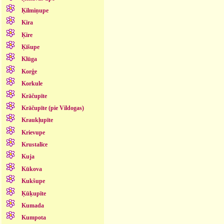
Ķilmiņupe
Kira
Ķire
Ķīšupe
Klūga
Korģe
Korkule
Krāčupīte
Krāčupīte (pie Vildogas)
Kraukļupīte
Krievupe
Krustalīce
Kuja
Kūkova
Kukšupe
Ķūķupīte
Kumada
Kumpota