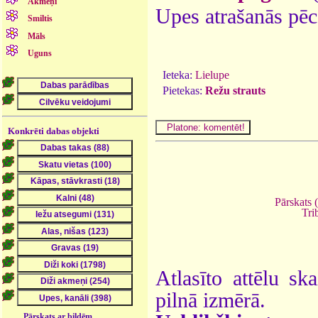
Akmeņi
Upes atrašanās pēc
Smiltis
Māls
Uguns
Ieteka:
Lielupe
Pietekas:
Režu strauts
Konkrēti dabas objekti
Pārskats 
Tri
Atlasīto attēlu sk
pilnā izmērā.
Pārskats ar bildēm