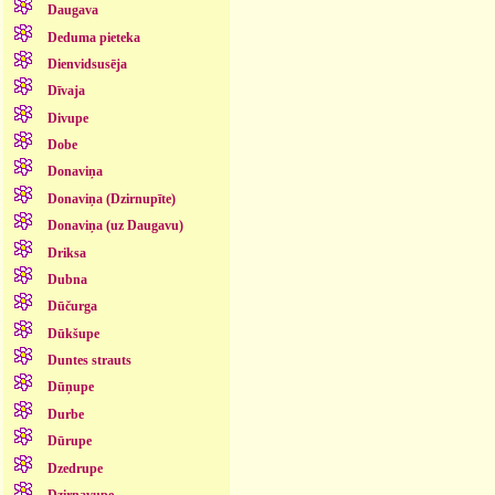
Daugava
Deduma pieteka
Dienvidsusēja
Dīvaja
Divupe
Dobe
Donaviņa
Donaviņa (Dzirnupīte)
Donaviņa (uz Daugavu)
Driksa
Dubna
Dūčurga
Dūkšupe
Duntes strauts
Dūņupe
Durbe
Dūrupe
Dzedrupe
Dzirnavupe