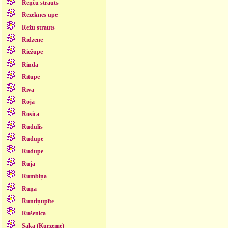
Reņču strauts
Rēzeknes upe
Režu strauts
Rīdzene
Riežupe
Rinda
Rītupe
Rīva
Roja
Rosica
Rūdulis
Rūdupe
Rudupe
Rūja
Rumbiņa
Ruņa
Runtiņupīte
Rušenica
Saka (Kurzemē)