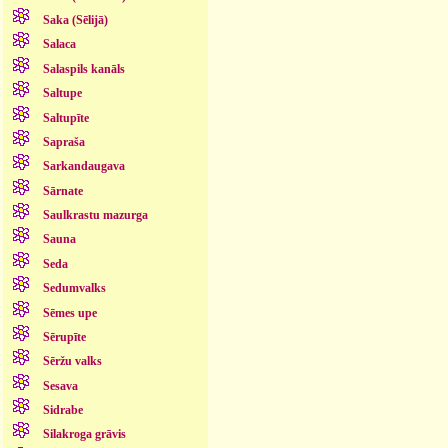
Saka (Sēlijā)
Salaca
Salaspils kanāls
Saltupe
Saltupīte
Sapraša
Sarkandaugava
Sārnate
Saulkrastu mazurga
Sauna
Seda
Sedumvalks
Sēmes upe
Sērupīte
Sēržu valks
Sesava
Sidrabe
Silakroga grāvis