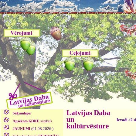
Latvijas Daba
Sākumlapa
un
Ievadi >2 s
Apsekoto KOKU
saraksts
kultūrvēsture
(01.08.2026.)
JAUNUMI