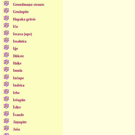
Grundmaņu strauts
Gružupīte
Hapaka grāvis
Iča
Iecava (upe)
Iesalnīca
Iģe
Ilūkste
Ilziķe
Imula
Inčupe
Indrica
Irbe
Iršupīte
Īslīce
Īvande
Jāņupīte
Jaša