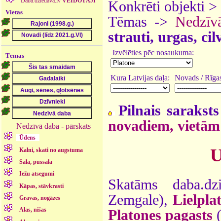
Daba.dziedava.lv
VEIDOTĀJI
Konkrēti objekti >
Vietas
Tēmas ->
Nedzīv
strauti, urgas, ci
Izvēlēties pēc nosaukuma:
Tēmas
Kura Latvijas daļa:
Novads / Rīgas
Pilnais saraksts
novadiem, vietām
Nedzīvā daba - pārskats
Ūdens
U
Kalni, skati no augstuma
Sala, pussala
Iežu atsegumi
Skatāms daba.dz
Kāpas, stāvkrasti
Zemgale),
Lielpla
Gravas, nogāzes
Alas, nišas
Platones pagasts