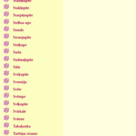
Stādiņupīte
Stakļupīte
Starpiņupīte
Stelbas upe
Stende
Straujupīte
Strīķupe
Suda
Sudmaļupīte
Sūla
Sveķupīte
Sventāja
Svēte
Svētupe
Svīķupīte
Svirkale
Svitene
Tabaķenka
Tarbiņu strauts