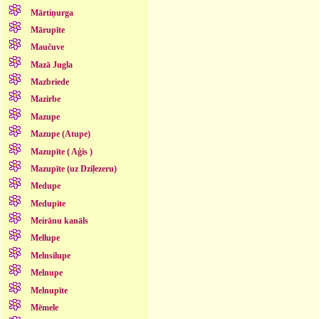
Mārtiņurga
Mārupīte
Maučuve
Mazā Jugla
Mazbriede
Mazirbe
Mazupe
Mazupe (Atupe)
Mazupīte ( Aģis )
Mazupīte (uz Dziļezeru)
Medupe
Medupīte
Meirānu kanāls
Mellupe
Melnsilupe
Melnupe
Melnupīte
Mēmele