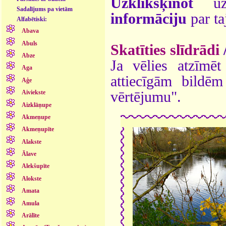
Uzklikšķinot
uz 
Sadalījums pa vietām
informāciju
par ta
Alfabētiski:
Abava
Abuls
Skatīties slīdrādi
Abze
Ja vēlies atzīmēt 
Aga
attiecīgām bildē
Aģe
vērtējumu".
Aiviekste
Aizklāņupe
Akmeņupe
Akmeņupīte
Alakste
Ālave
Alekšupīte
Alokste
Amata
Amula
Arālīte