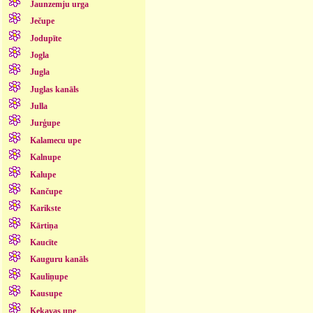
Jaunzemju urga
Ječupe
Jodupīte
Jogla
Jugla
Juglas kanāls
Julla
Jurģupe
Kalamecu upe
Kalnupe
Kalupe
Kančupe
Karikste
Kārtiņa
Kaucīte
Kauguru kanāls
Kauliņupe
Kausupe
Ķekavas upe