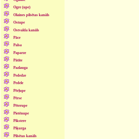
Ogre (upe)
Olaines pilsētas kanāls
Ostupe
Ostvalda kanāls
Pāce
Palsa
Paparze
Pātīte
Pazlauga
Pededze
Pedele
Pērļupe
Pērse
Pēterupe
Pietēnupe
Pikstere
Piķurga
Pilsētas kanāls