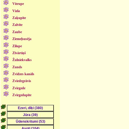
Vitrupe
Vizla
Zaķupīte
Zalvīte
Zaube
Ziemeļsusēja
Zilupe
Zīvārtiņš
Žulniekvalks
Zunds
Zvidzes kanāls
Zviedrgrāvis
Zvirgzde
Zvirgzdupīte