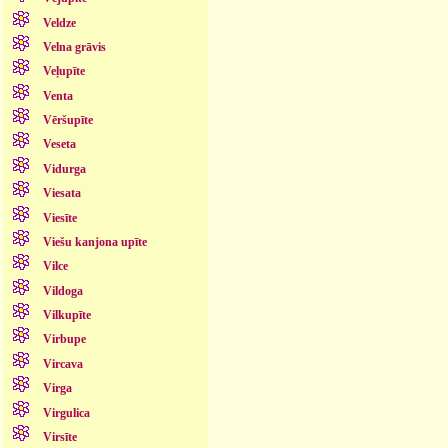
Veldze
Velna grāvis
Veļupīte
Venta
Vēršupīte
Veseta
Vidurga
Viesata
Viesīte
Viešu kanjona upīte
Vilce
Vildoga
Vilkupīte
Virbupe
Vircava
Virga
Virgulica
Virsīte