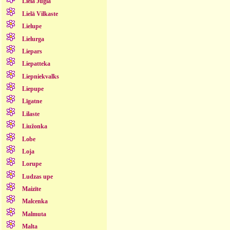
Lielā Jugla
Lielā Vilkaste
Lielupe
Lielurga
Liepars
Liepatteka
Liepniekvalks
Liepupe
Līgatne
Lilaste
Liužonka
Lobe
Loja
Lorupe
Ludzas upe
Maizīte
Malcenka
Malmuta
Malta