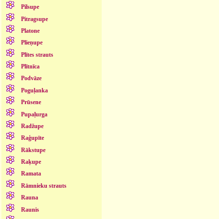
Pilsupe
Pitragsupe
Platone
Plieņupe
Plītes strauts
Plītnīca
Podvāze
Poguļanka
Prūsene
Pupaļurga
Radžupe
Raģupīte
Rākstupe
Raķupe
Ramata
Rāmnieku strauts
Rauna
Raunis