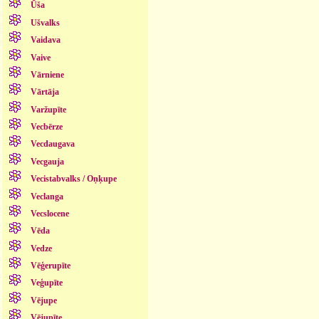
Ūša
Ušvalks
Vaidava
Vaive
Vārniene
Vārtāja
Varžupīte
Vecbērze
Vecdaugava
Vecgauja
Vecistabvalks / Oņķupe
Veclanga
Vecslocene
Vēda
Vedze
Vēģerupīte
Veģupīte
Vējupe
Vējupīte