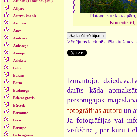
Arupīte (Tumšupes piet.)
Ašķere
Platone caur kļavlapām
Āsteres kanāls
Komentēt (0)
Asūnīca
Auce
Audruve
Vērtējums ietekmē attēla atrašanos la
Auksteņa
Auneja
Aviekste
Balta
Barans
Izmantojot dziedava.lv
Bārta
darīts kāda apmaksāt
Bazinurga
Beķera grāvis
personīgajās mājaslap
Bērstele
fotogrāfijas autoru
un a
Bērzaune
Ja fotogrāfijas vai i
Bērze
Bērzupe
veikšanai, par kuru ti
Bieķengrāvis