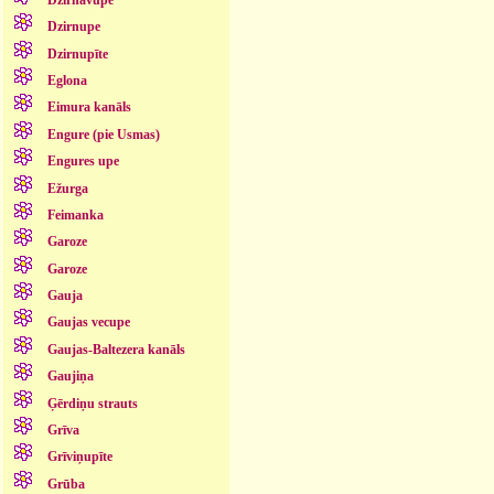
Dzirnupe
Dzirnupīte
Eglona
Eimura kanāls
Engure (pie Usmas)
Engures upe
Ežurga
Feimanka
Garoze
Garoze
Gauja
Gaujas vecupe
Gaujas-Baltezera kanāls
Gaujiņa
Ģērdiņu strauts
Grīva
Grīviņupīte
Grūba