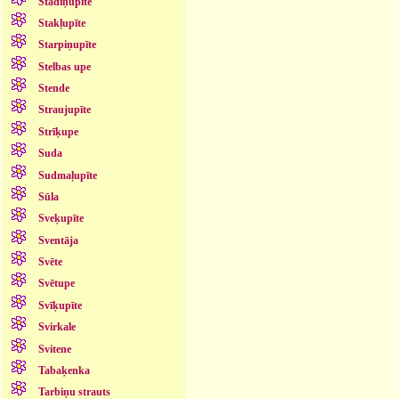
Stādiņupīte
Stakļupīte
Starpiņupīte
Stelbas upe
Stende
Straujupīte
Strīķupe
Suda
Sudmaļupīte
Sūla
Sveķupīte
Sventāja
Svēte
Svētupe
Svīķupīte
Svirkale
Svitene
Tabaķenka
Tarbiņu strauts