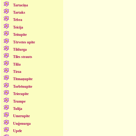
Tartaciņa
Tartaks
Tebra
Teicija
Teitupīte
Tērvetes upīte
Tildurga
Tīles strauts
Tilža
Tirza
Tītmaņupīte
Torbēnupīte
Triecupīte
Trumpe
Tulija
Umerupīte
Unģenurga
Upele