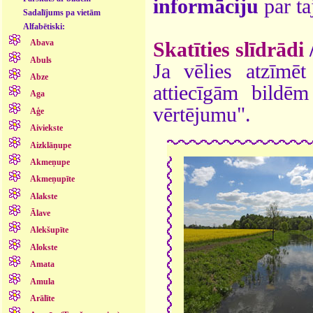
informāciju
par ta
Sadalījums pa vietām
Alfabētiski:
Abava
Skatīties slīdrādi
Abuls
Ja vēlies atzīmēt 
Abze
attiecīgām bildē
Aga
vērtējumu".
Aģe
Aiviekste
Aizklāņupe
Akmeņupe
Akmeņupīte
Alakste
Ālave
Alekšupīte
Alokste
Amata
Amula
Arālīte