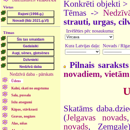
Daba.dziedava.lv
VEIDOTĀJI
Konkrēti objekti >
Vietas
Tēmas ->
Nedzīv
strauti, urgas, ci
Izvēlēties pēc nosaukuma:
Tēmas
Kura Latvijas daļa:
Novads / Rīgas
Pilnais saraksts
novadiem, vietām
Nedzīvā daba - pārskats
Ūdens
U
Kalni, skati no augstuma
Sala, pussala
Iežu atsegumi
Skatāms daba.dzie
Kāpas, stāvkrasti
(
Jelgavas novads
Gravas, nogāzes
Alas, nišas
novads
, Zemgal