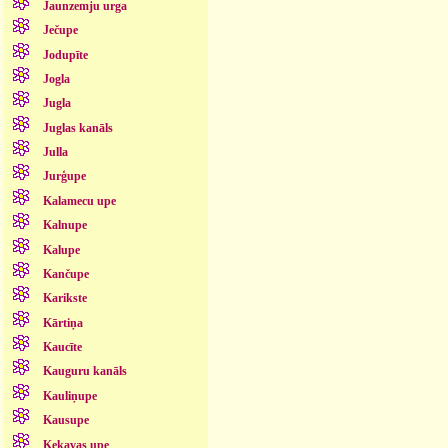
Jaunzemju urga
Ječupe
Jodupīte
Jogla
Jugla
Juglas kanāls
Julla
Jurģupe
Kalamecu upe
Kalnupe
Kalupe
Kančupe
Karikste
Kārtiņa
Kaucīte
Kauguru kanāls
Kauliņupe
Kausupe
Ķekavas upe