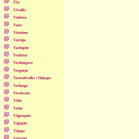
Ūša
Ušvalks
Vaidava
Vaive
Vārniene
Vārtāja
Varžupīte
Vecbērze
Vecdaugava
Vecgauja
Vecistabvalks / Oņķupe
Veclanga
Vecslocene
Vēda
Vedze
Vēģerupīte
Veģupīte
Vējupe
Vējupīte