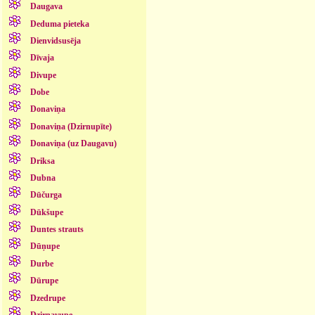
Daugava
Deduma pieteka
Dienvidsusēja
Dīvaja
Divupe
Dobe
Donaviņa
Donaviņa (Dzirnupīte)
Donaviņa (uz Daugavu)
Driksa
Dubna
Dūčurga
Dūkšupe
Duntes strauts
Dūņupe
Durbe
Dūrupe
Dzedrupe
Dzirnavupe