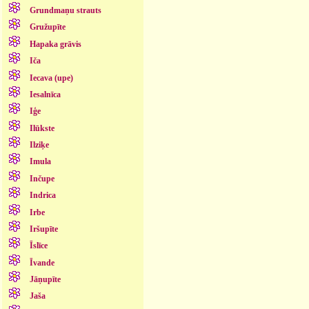
Grundmaņu strauts
Gružupīte
Hapaka grāvis
Iča
Iecava (upe)
Iesalnīca
Iģe
Ilūkste
Ilziķe
Imula
Inčupe
Indrica
Irbe
Iršupīte
Īslīce
Īvande
Jāņupīte
Jaša