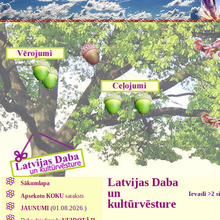
Latvijas Daba
Sākumlapa
un
Ievadi >2 s
Apsekoto KOKU
saraksts
kultūrvēsture
(01.08.2026.)
JAUNUMI