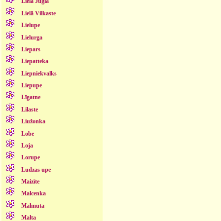
Lielā Jugla
Lielā Vilkaste
Lielupe
Lielurga
Liepars
Liepatteka
Liepniekvalks
Liepupe
Līgatne
Lilaste
Liužonka
Lobe
Loja
Lorupe
Ludzas upe
Maizīte
Malcenka
Malmuta
Malta