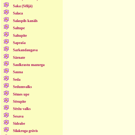
Saka (Sēlijā)
Salaca
Salaspils kanāls
Saltupe
Saltupīte
Sapraša
Sarkandaugava
Sārnate
Saulkrastu mazurga
Sauna
Seda
Sedumvalks
Sēmes upe
Sērupīte
Sēržu valks
Sesava
Sidrabe
Silakroga grāvis