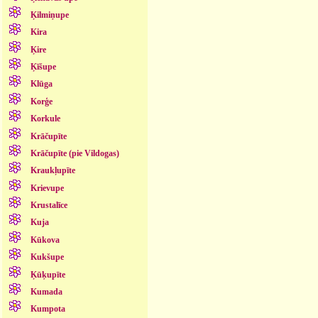
Ķilmiņupe
Kira
Ķire
Ķīšupe
Klūga
Korģe
Korkule
Krāčupīte
Krāčupīte (pie Vildogas)
Kraukļupīte
Krievupe
Krustalīce
Kuja
Kūkova
Kukšupe
Ķūķupīte
Kumada
Kumpota