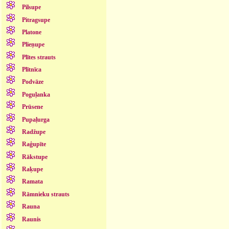
Pilsupe
Pitragsupe
Platone
Plieņupe
Plītes strauts
Plītnīca
Podvāze
Poguļanka
Prūsene
Pupaļurga
Radžupe
Raģupīte
Rākstupe
Raķupe
Ramata
Rāmnieku strauts
Rauna
Raunis