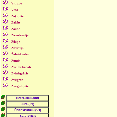
Vitrupe
Vizla
Zaķupīte
Zalvīte
Zaube
Ziemeļsusēja
Zilupe
Zīvārtiņš
Žulniekvalks
Zunds
Zvidzes kanāls
Zviedrgrāvis
Zvirgzde
Zvirgzdupīte