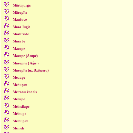
Mārtiņurga
Mārupīte
Maučuve
Mazā Jugla
Mazbriede
Mazirbe
Mazupe
Mazupe (Atupe)
Mazupīte ( Aģis )
Mazupīte (uz Dziļezeru)
Medupe
Medupīte
Meirānu kanāls
Mellupe
Melnsilupe
Melnupe
Melnupīte
Mēmele