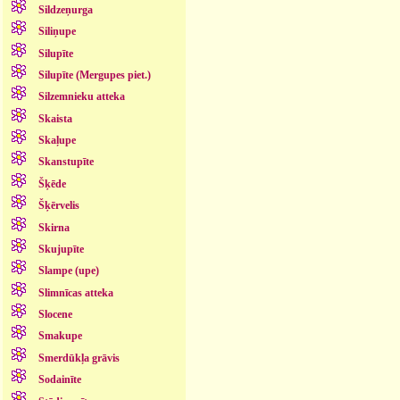
Sildzeņurga
Siliņupe
Silupīte
Silupīte (Mergupes piet.)
Silzemnieku atteka
Skaista
Skaļupe
Skanstupīte
Šķēde
Šķērvelis
Skirna
Skujupīte
Slampe (upe)
Slimnīcas atteka
Slocene
Smakupe
Smerdūkļa grāvis
Sodainīte