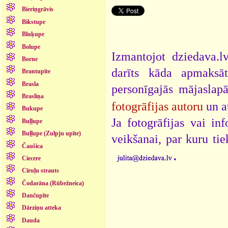
Bieriņgrāvis
Bikstupe
Bluķupe
Bolupe
Izmantojot dziedava.lv
Borne
darīts kāda apmaksāt
Brantupīte
Brasla
personīgajās mājaslap
Brasliņa
fotogrāfijas autoru
un a
Bukupe
Ja fotogrāfijas vai i
Buļļupe
Buļļupe (Zulpju upīte)
veikšanai, par kuru ti
Čaušica
.
Ciecere
Cīruļu strauts
Čodarāna (Rūbežneica)
Dančupīte
Dārziņu atteka
Dauda