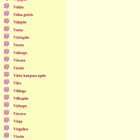
Veldze
Velna grāvis
Veļupīte
Venta
Vēršupīte
Veseta
Vidurga
Viesata
Viesīte
Viešu kanjona upīte
Vilce
Vildoga
Vilkupīte
Virbupe
Vircava
Virga
Virgulica
Virsīte