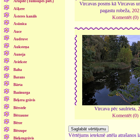
Arupīte (Tumšupes piet.)
Vircavas posms kā Vircavas un
Ašķere
pagastu robeža,
202
Āsteres kanāls
Komentēt (0)
Asūnīca
Auce
Audruve
Auksteņa
Auneja
Aviekste
Balta
Barans
Bārta
Bazinurga
Beķera grāvis
Bērstele
Vircava pēc saulrieta,
Komentēt (0)
Bērzaune
Bērze
Bērzupe
Vērtējums ietekmē attēla atrašanos la
Bieķengrāvis