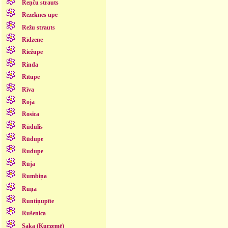
Reņču strauts
Rēzeknes upe
Režu strauts
Rīdzene
Riežupe
Rinda
Rītupe
Rīva
Roja
Rosica
Rūdulis
Rūdupe
Rudupe
Rūja
Rumbiņa
Ruņa
Runtiņupīte
Rušenica
Saka (Kurzemē)