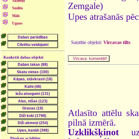
Akmeņi
Zemgale)
Smiltis
Upes atrašanās pēc
Māls
Uguns
Saistītie objekti:
Vircavas tilts
Konkrēti dabas objekti
Atlasīto attēlu sk
pilnā izmērā.
Uzklikšķinot
uz 
Pārskats ar bildēm