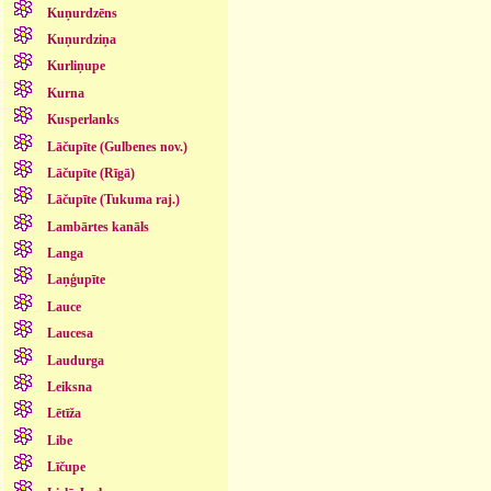
Kuņurdzēns
Kuņurdziņa
Kurliņupe
Kurna
Kusperlanks
Lāčupīte (Gulbenes nov.)
Lāčupīte (Rīgā)
Lāčupīte (Tukuma raj.)
Lambārtes kanāls
Langa
Laņģupīte
Lauce
Laucesa
Laudurga
Leiksna
Lētīža
Libe
Līčupe