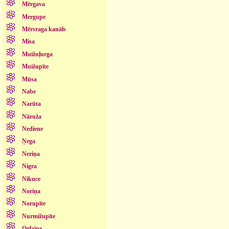
Mērgava
Mergupe
Mērsraga kanāls
Misa
Muižuļurga
Muižupīte
Mūsa
Nabe
Narūta
Nāruža
Nediene
Ņega
Neriņa
Nigra
Nikuce
Noriņa
Norupīte
Nurmižupīte
Oglaine