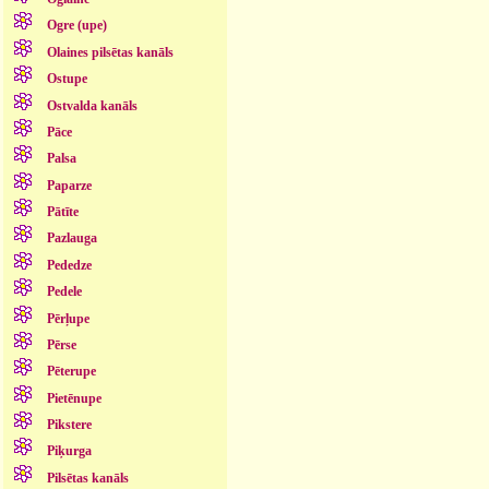
Ogre (upe)
Olaines pilsētas kanāls
Ostupe
Ostvalda kanāls
Pāce
Palsa
Paparze
Pātīte
Pazlauga
Pededze
Pedele
Pērļupe
Pērse
Pēterupe
Pietēnupe
Pikstere
Piķurga
Pilsētas kanāls