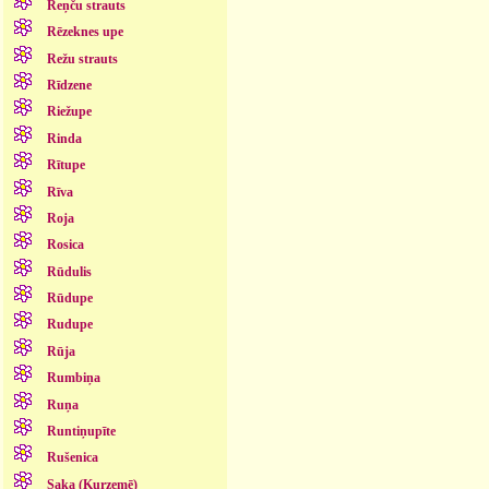
Reņču strauts
Rēzeknes upe
Režu strauts
Rīdzene
Riežupe
Rinda
Rītupe
Rīva
Roja
Rosica
Rūdulis
Rūdupe
Rudupe
Rūja
Rumbiņa
Ruņa
Runtiņupīte
Rušenica
Saka (Kurzemē)