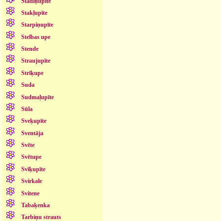
Stādiņupīte
Stakļupīte
Starpiņupīte
Stelbas upe
Stende
Straujupīte
Strīķupe
Suda
Sudmaļupīte
Sūla
Sveķupīte
Sventāja
Svēte
Svētupe
Svīķupīte
Svirkale
Svitene
Tabaķenka
Tarbiņu strauts