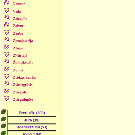
Vitrupe
Vizla
Zaķupīte
Zalvīte
Zaube
Ziemeļsusēja
Zilupe
Zīvārtiņš
Žulniekvalks
Zunds
Zvidzes kanāls
Zviedrgrāvis
Zvirgzde
Zvirgzdupīte