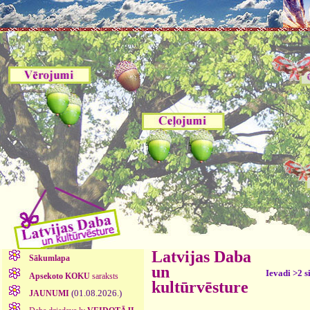
Latvijas Daba
Sākumlapa
un
Ievadi >2 s
Apsekoto KOKU
saraksts
kultūrvēsture
(01.08.2026.)
JAUNUMI