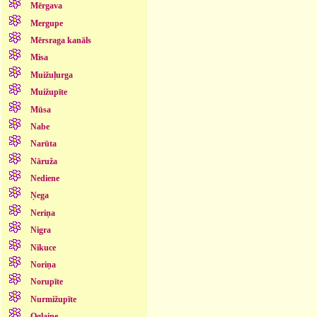
Mērgava
Mergupe
Mērsraga kanāls
Misa
Muižuļurga
Muižupīte
Mūsa
Nabe
Narūta
Nāruža
Nediene
Ņega
Neriņa
Nigra
Nikuce
Noriņa
Norupīte
Nurmižupīte
Oglaine