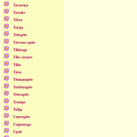
Tartaciņa
Tartaks
Tebra
Teicija
Teitupīte
Tērvetes upīte
Tildurga
Tīles strauts
Tilža
Tirza
Tītmaņupīte
Torbēnupīte
Triecupīte
Trumpe
Tulija
Umerupīte
Unģenurga
Upele