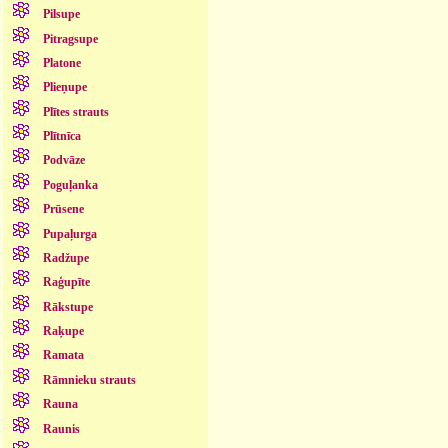
Pilsupe
Pitragsupe
Platone
Plieņupe
Plītes strauts
Plītnīca
Podvāze
Poguļanka
Prūsene
Pupaļurga
Radžupe
Raģupīte
Rākstupe
Raķupe
Ramata
Rāmnieku strauts
Rauna
Raunis