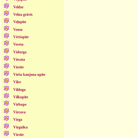
Veldze
Velna grāvis
Veļupīte
Venta
Vēršupīte
Veseta
Vidurga
Viesata
Viesīte
Viešu kanjona upīte
Vilce
Vildoga
Vilkupīte
Virbupe
Vircava
Virga
Virgulica
Virsīte