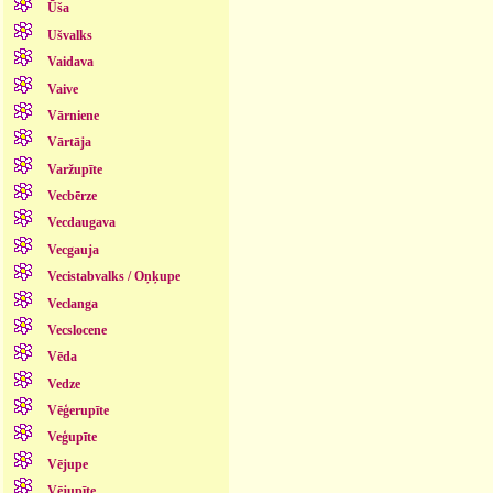
Ūša
Ušvalks
Vaidava
Vaive
Vārniene
Vārtāja
Varžupīte
Vecbērze
Vecdaugava
Vecgauja
Vecistabvalks / Oņķupe
Veclanga
Vecslocene
Vēda
Vedze
Vēģerupīte
Veģupīte
Vējupe
Vējupīte