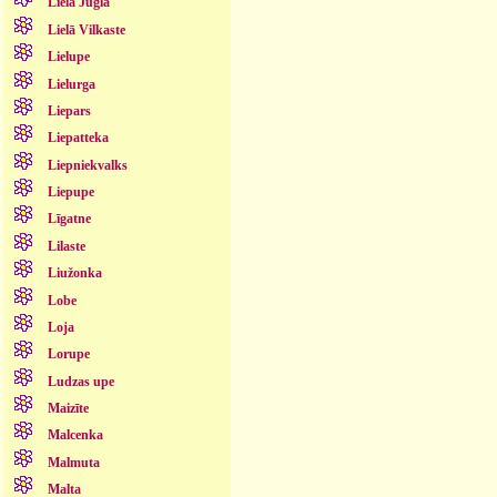
Lielā Jugla
Lielā Vilkaste
Lielupe
Lielurga
Liepars
Liepatteka
Liepniekvalks
Liepupe
Līgatne
Lilaste
Liužonka
Lobe
Loja
Lorupe
Ludzas upe
Maizīte
Malcenka
Malmuta
Malta