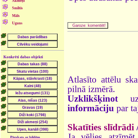
Akmeņi
Smiltis
Māls
Uguns
Konkrēti dabas objekti
Atlasīto attēlu sk
pilnā izmērā.
Uzklikšķinot
uz 
informāciju
par ta
Skatīties slīdrādi
Ja vēlies atzīmēt 
Pārskats ar bildēm