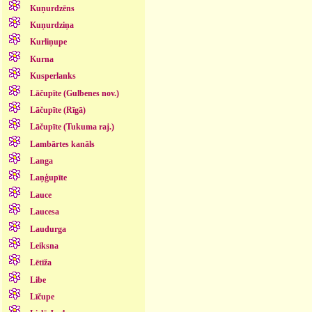
Kuņurdzēns
Kuņurdziņa
Kurliņupe
Kurna
Kusperlanks
Lāčupīte (Gulbenes nov.)
Lāčupīte (Rīgā)
Lāčupīte (Tukuma raj.)
Lambārtes kanāls
Langa
Laņģupīte
Lauce
Laucesa
Laudurga
Leiksna
Lētīža
Libe
Līčupe