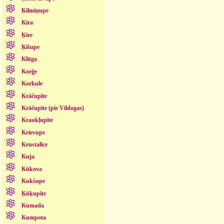
Ķilmiņupe
Kira
Ķire
Ķīšupe
Klūga
Korģe
Korkule
Krāčupīte
Krāčupīte (pie Vildogas)
Kraukļupīte
Krievupe
Krustalīce
Kuja
Kūkova
Kukšupe
Ķūķupīte
Kumada
Kumpota