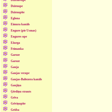
Dzirnupe
Dzirnupīte
Eglona
Eimura kanāls
Engure (pie Usmas)
Engures upe
Ežurga
Feimanka
Garoze
Garoze
Gauja
Gaujas vecupe
Gaujas-Baltezera kanāls
Gaujiņa
Ģērdiņu strauts
Grīva
Grīviņupīte
Grūba