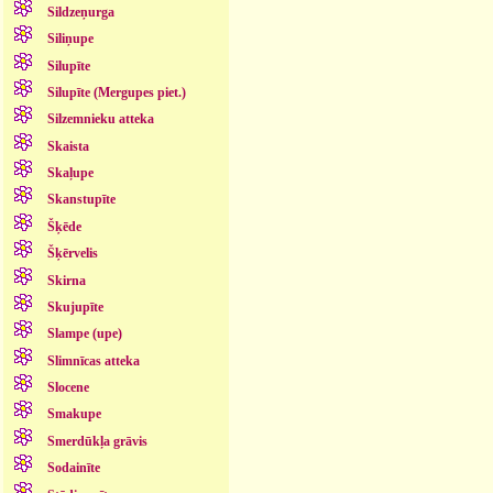
Sildzeņurga
Siliņupe
Silupīte
Silupīte (Mergupes piet.)
Silzemnieku atteka
Skaista
Skaļupe
Skanstupīte
Šķēde
Šķērvelis
Skirna
Skujupīte
Slampe (upe)
Slimnīcas atteka
Slocene
Smakupe
Smerdūkļa grāvis
Sodainīte