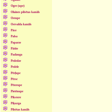
Ogre (upe)
Olaines pilsētas kanāls
Ostupe
Ostvalda kanāls
Pāce
Palsa
Paparze
Pātīte
Pazlauga
Pededze
Pedele
Pērļupe
Pērse
Pēterupe
Pietēnupe
Pikstere
Piķurga
Pilsētas kanāls