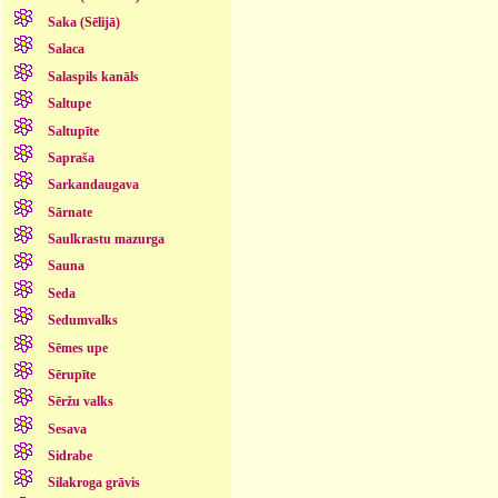
Saka (Sēlijā)
Salaca
Salaspils kanāls
Saltupe
Saltupīte
Sapraša
Sarkandaugava
Sārnate
Saulkrastu mazurga
Sauna
Seda
Sedumvalks
Sēmes upe
Sērupīte
Sēržu valks
Sesava
Sidrabe
Silakroga grāvis