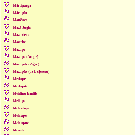
Mārtiņurga
Mārupīte
Maučuve
Mazā Jugla
Mazbriede
Mazirbe
Mazupe
Mazupe (Atupe)
Mazupīte ( Aģis )
Mazupīte (uz Dziļezeru)
Medupe
Medupīte
Meirānu kanāls
Mellupe
Melnsilupe
Melnupe
Melnupīte
Mēmele