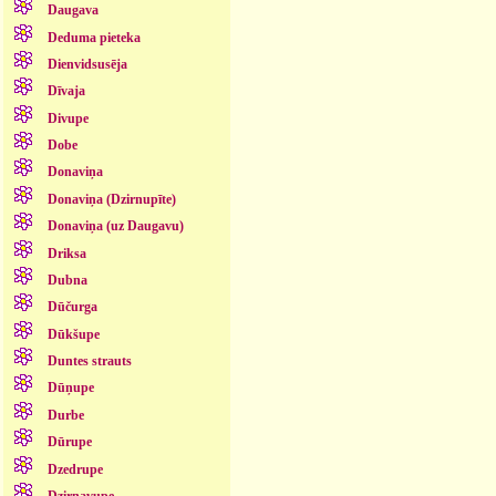
Daugava
Deduma pieteka
Dienvidsusēja
Dīvaja
Divupe
Dobe
Donaviņa
Donaviņa (Dzirnupīte)
Donaviņa (uz Daugavu)
Driksa
Dubna
Dūčurga
Dūkšupe
Duntes strauts
Dūņupe
Durbe
Dūrupe
Dzedrupe
Dzirnavupe