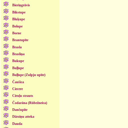
Bieriņgrāvis
Bikstupe
Bluķupe
Bolupe
Borne
Brantupīte
Brasla
Brasliņa
Bukupe
Buļļupe
Buļļupe (Zulpju upīte)
Čaušica
Ciecere
Cīruļu strauts
Čodarāna (Rūbežneica)
Dančupīte
Dārziņu atteka
Dauda