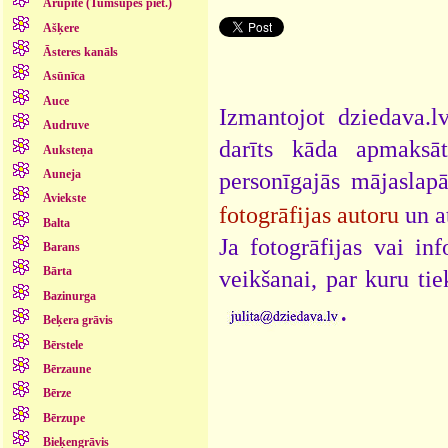
Arupīte (Tumšupes piet.)
Ašķere
Āsteres kanāls
Asūnīca
Auce
Izmantojot dziedava.lv
Audruve
darīts kāda apmaksāt
Auksteņa
Auneja
personīgajās mājaslap
Aviekste
fotogrāfijas autoru
un a
Balta
Ja fotogrāfijas vai i
Barans
Bārta
veikšanai, par kuru ti
Bazinurga
.
Beķera grāvis
Bērstele
Bērzaune
Bērze
Bērzupe
Bieķengrāvis