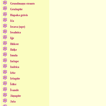
Grundmaņu strauts
Gružupīte
Hapaka grāvis
Iča
Iecava (upe)
Iesalnīca
Iģe
Ilūkste
Ilziķe
Imula
Inčupe
Indrica
Irbe
Iršupīte
Īslīce
Īvande
Jāņupīte
Jaša