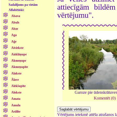
attiecīgām bildē
Sadalījums pa vietām
Alfabētiski:
vērtējumu".
Abava
Abuls
Abze
Aga
Aģe
Aiviekste
Aizklāņupe
Akmeņupe
Akmeņupīte
Alakste
Ālave
Alekšupīte
Garoze pie ūdenskrātuve
Alokste
Komentēt (0)
Amata
Amula
Arālīte
Vērtējums ietekmē attēla atrašanos la