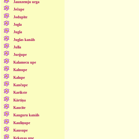
Jaunzemju urga
Ječupe
Jodupīte
Jogla
Jugla
Juglas kanāls
Julla
Jurģupe
Kalamecu upe
Kalnupe
Kalupe
Kančupe
Karikste
Kārtiņa
Kaucīte
Kauguru kanāls
Kauliņupe
Kausupe
Ķekavas upe