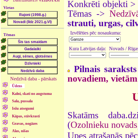
Daba.dziedava.lv
VEIDOTĀJI
Konkrēti objekti >
Vietas
Tēmas ->
Nedzīv
strauti, urgas, ci
Izvēlēties pēc nosaukuma:
Tēmas
Kura Latvijas daļa:
Novads / Rīgas
Pilnais saraksts
novadiem, vietām
Nedzīvā daba - pārskats
Ūdens
U
Kalni, skati no augstuma
Sala, pussala
Iežu atsegumi
Skatāms daba.dz
Kāpas, stāvkrasti
(
Ozolnieku novads
Gravas, nogāzes
Alas, nišas
Upes atrašanās pēc