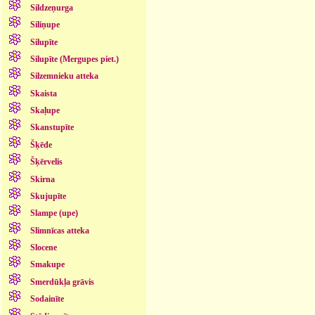
Sildzeņurga
Siliņupe
Silupīte
Silupīte (Mergupes piet.)
Silzemnieku atteka
Skaista
Skaļupe
Skanstupīte
Šķēde
Šķērvelis
Skirna
Skujupīte
Slampe (upe)
Slimnīcas atteka
Slocene
Smakupe
Smerdūkļa grāvis
Sodainīte