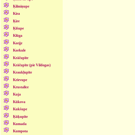
Ķilmiņupe
Kira
Ķire
Ķīšupe
Klūga
Korģe
Korkule
Krāčupīte
Krāčupīte (pie Vildogas)
Kraukļupīte
Krievupe
Krustalīce
Kuja
Kūkova
Kukšupe
Ķūķupīte
Kumada
Kumpota