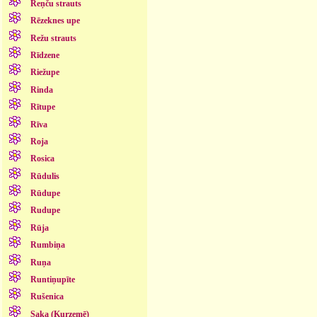
Reņču strauts
Rēzeknes upe
Režu strauts
Rīdzene
Riežupe
Rinda
Rītupe
Rīva
Roja
Rosica
Rūdulis
Rūdupe
Rudupe
Rūja
Rumbiņa
Ruņa
Runtiņupīte
Rušenica
Saka (Kurzemē)