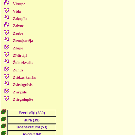
Vitrupe
Vizla
Zaķupīte
Zalvīte
Zaube
Ziemeļsusēja
Zilupe
Zīvārtiņš
Žulniekvalks
Zunds
Zvidzes kanāls
Zviedrgrāvis
Zvirgzde
Zvirgzdupīte