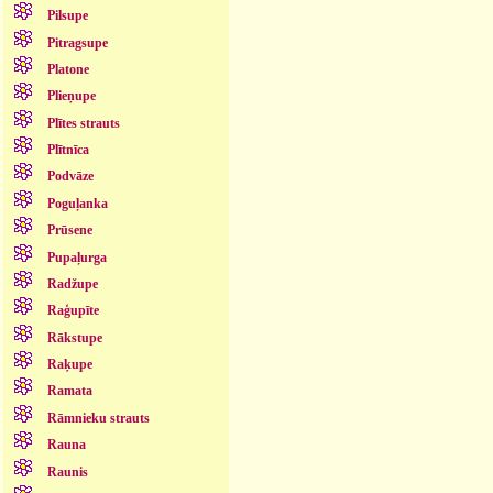
Pilsupe
Pitragsupe
Platone
Plieņupe
Plītes strauts
Plītnīca
Podvāze
Poguļanka
Prūsene
Pupaļurga
Radžupe
Raģupīte
Rākstupe
Raķupe
Ramata
Rāmnieku strauts
Rauna
Raunis