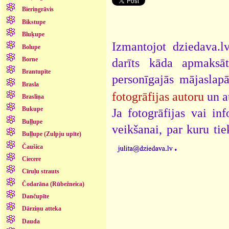
Bieriņgrāvis
Bikstupe
Bluķupe
Izmantojot dziedava.lv
Bolupe
Borne
darīts kāda apmaksāt
Brantupīte
personīgajās mājaslap
Brasla
fotogrāfijas autoru
un a
Brasliņa
Bukupe
Ja fotogrāfijas vai i
Buļļupe
veikšanai, par kuru ti
Buļļupe (Zulpju upīte)
.
Čaušica
Ciecere
Cīruļu strauts
Čodarāna (Rūbežneica)
Dančupīte
Dārziņu atteka
Dauda