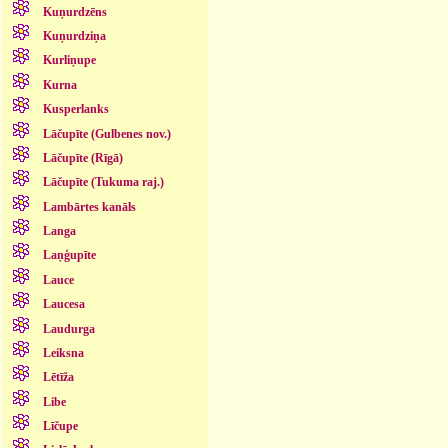
Kuņurdzēns
Kuņurdziņa
Kurliņupe
Kurna
Kusperlanks
Lāčupīte (Gulbenes nov.)
Lāčupīte (Rīgā)
Lāčupīte (Tukuma raj.)
Lambārtes kanāls
Langa
Laņģupīte
Lauce
Laucesa
Laudurga
Leiksna
Lētīža
Libe
Līčupe