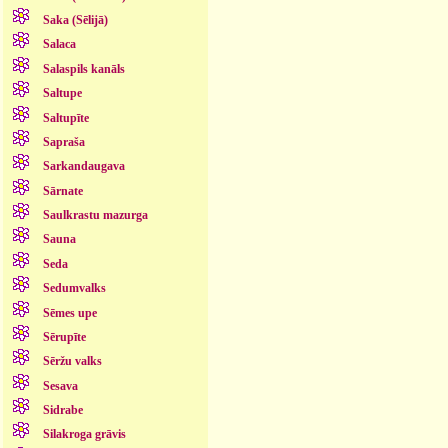
Saka (Sēlijā)
Salaca
Salaspils kanāls
Saltupe
Saltupīte
Sapraša
Sarkandaugava
Sārnate
Saulkrastu mazurga
Sauna
Seda
Sedumvalks
Sēmes upe
Sērupīte
Sēržu valks
Sesava
Sidrabe
Silakroga grāvis