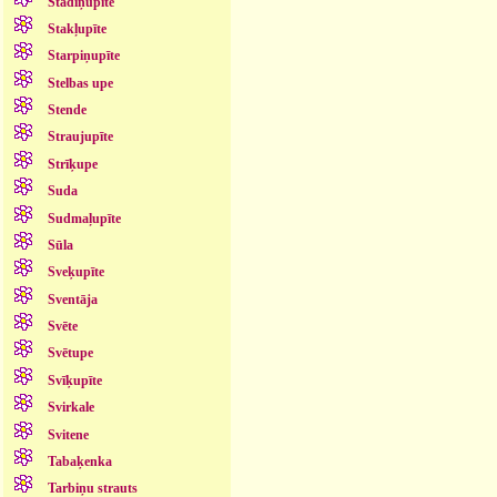
Stādiņupīte
Stakļupīte
Starpiņupīte
Stelbas upe
Stende
Straujupīte
Strīķupe
Suda
Sudmaļupīte
Sūla
Sveķupīte
Sventāja
Svēte
Svētupe
Svīķupīte
Svirkale
Svitene
Tabaķenka
Tarbiņu strauts