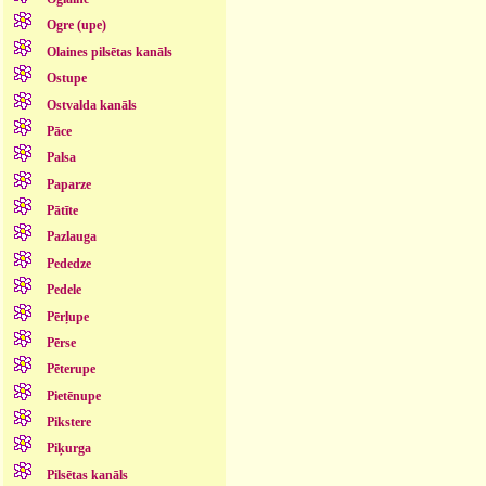
Ogre (upe)
Olaines pilsētas kanāls
Ostupe
Ostvalda kanāls
Pāce
Palsa
Paparze
Pātīte
Pazlauga
Pededze
Pedele
Pērļupe
Pērse
Pēterupe
Pietēnupe
Pikstere
Piķurga
Pilsētas kanāls