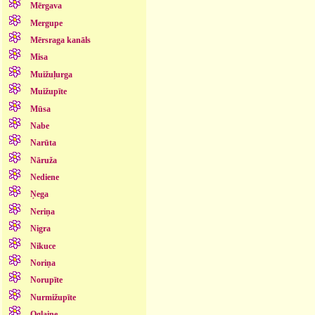
Mērgava
Mergupe
Mērsraga kanāls
Misa
Muižuļurga
Muižupīte
Mūsa
Nabe
Narūta
Nāruža
Nediene
Ņega
Neriņa
Nigra
Nikuce
Noriņa
Norupīte
Nurmižupīte
Oglaine