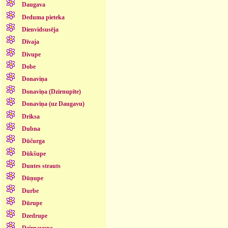
Daugava
Deduma pieteka
Dienvidsusēja
Dīvaja
Divupe
Dobe
Donaviņa
Donaviņa (Dzirnupīte)
Donaviņa (uz Daugavu)
Driksa
Dubna
Dūčurga
Dūkšupe
Duntes strauts
Dūņupe
Durbe
Dūrupe
Dzedrupe
Dzirnavupe