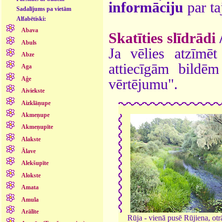
informāciju
par ta
Sadalījums pa vietām
Alfabētiski:
Abava
Skatīties slīdrādi
Abuls
Ja vēlies atzīmēt 
Abze
attiecīgām bildē
Aga
Aģe
vērtējumu".
Aiviekste
Aizklāņupe
Akmeņupe
Akmeņupīte
Alakste
Ālave
Alekšupīte
Alokste
Amata
Amula
Arālīte
Rūja - vienā pusē Rūjiena, otrā