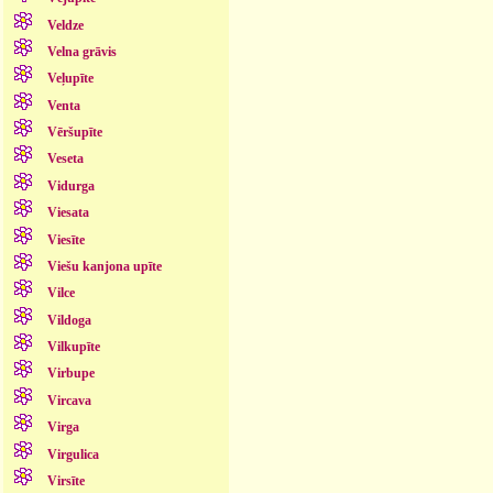
Veldze
Velna grāvis
Veļupīte
Venta
Vēršupīte
Veseta
Vidurga
Viesata
Viesīte
Viešu kanjona upīte
Vilce
Vildoga
Vilkupīte
Virbupe
Vircava
Virga
Virgulica
Virsīte