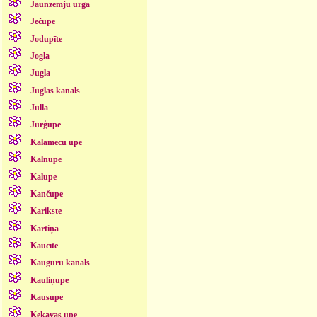
Jaunzemju urga
Ječupe
Jodupīte
Jogla
Jugla
Juglas kanāls
Julla
Jurģupe
Kalamecu upe
Kalnupe
Kalupe
Kančupe
Karikste
Kārtiņa
Kaucīte
Kauguru kanāls
Kauliņupe
Kausupe
Ķekavas upe