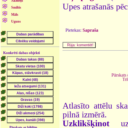
Akmeņi
Upes atrašanās pēc
Smiltis
Māls
Uguns
Pietekas:
Sapraša
Konkrēti dabas objekti
Pārskats 
Tri
Atlasīto attēlu sk
pilnā izmērā.
Uzklikšķinot
uz 
Pārskats ar bildēm