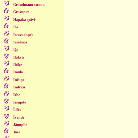
Grundmaņu strauts
Gružupīte
Hapaka grāvis
Iča
Iecava (upe)
Iesalnīca
Iģe
Ilūkste
Ilziķe
Imula
Inčupe
Indrica
Irbe
Iršupīte
Īslīce
Īvande
Jāņupīte
Jaša