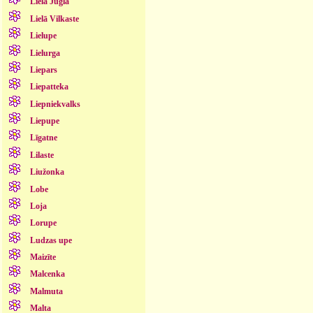
Lielā Jugla
Lielā Vilkaste
Lielupe
Lielurga
Liepars
Liepatteka
Liepniekvalks
Liepupe
Līgatne
Lilaste
Liužonka
Lobe
Loja
Lorupe
Ludzas upe
Maizīte
Malcenka
Malmuta
Malta