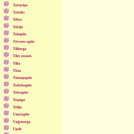
Tartaciņa
Tartaks
Tebra
Teicija
Teitupīte
Tērvetes upīte
Tildurga
Tīles strauts
Tilža
Tirza
Tītmaņupīte
Torbēnupīte
Triecupīte
Trumpe
Tulija
Umerupīte
Unģenurga
Upele