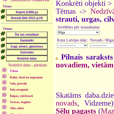
Daba.dziedava.lv
VEIDOTĀJI
Konkrēti objekti >
Vietas
Tēmas ->
Nedzīv
strauti, urgas, ci
Izvēlēties pēc nosaukuma:
Tēmas
Kura Latvijas daļa:
Novads / Rīgas
Pilnais saraksts
novadiem, vietām
Nedzīvā daba - pārskats
Ūdens
Kalni, skati no augstuma
Sala, pussala
Iežu atsegumi
Skatāms daba.dzie
Kāpas, stāvkrasti
novads
, Vidzeme
Gravas, nogāzes
Alas, nišas
Sēļu pagasts
(
Maz