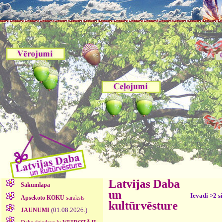
Latvijas Daba
Sākumlapa
un
Ievadi >2 s
Apsekoto KOKU
saraksts
kultūrvēsture
(01.08.2026.)
JAUNUMI