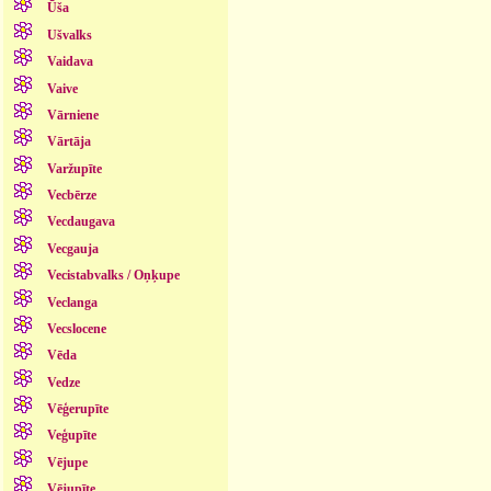
Ūša
Ušvalks
Vaidava
Vaive
Vārniene
Vārtāja
Varžupīte
Vecbērze
Vecdaugava
Vecgauja
Vecistabvalks / Oņķupe
Veclanga
Vecslocene
Vēda
Vedze
Vēģerupīte
Veģupīte
Vējupe
Vējupīte