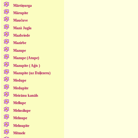
Mārtiņurga
Mārupīte
Maučuve
Mazā Jugla
Mazbriede
Mazirbe
Mazupe
Mazupe (Atupe)
Mazupīte ( Aģis )
Mazupīte (uz Dziļezeru)
Medupe
Medupīte
Meirānu kanāls
Mellupe
Melnsilupe
Melnupe
Melnupīte
Mēmele