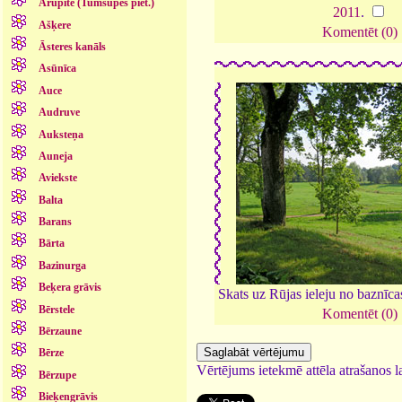
Arupīte (Tumšupes piet.)
2011
.
Ašķere
Komentēt (0)
Āsteres kanāls
Asūnīca
Auce
Audruve
Auksteņa
Auneja
Aviekste
Balta
Barans
Bārta
Bazinurga
Beķera grāvis
Skats uz Rūjas ieleju no baznīca
Bērstele
Komentēt (0)
Bērzaune
Bērze
Vērtējums ietekmē attēla atrašanos la
Bērzupe
Bieķengrāvis