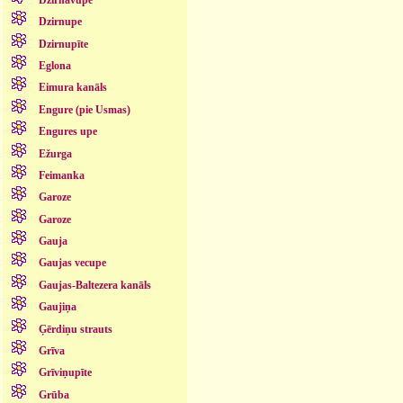
Dzirnupe
Dzirnupīte
Eglona
Eimura kanāls
Engure (pie Usmas)
Engures upe
Ežurga
Feimanka
Garoze
Garoze
Gauja
Gaujas vecupe
Gaujas-Baltezera kanāls
Gaujiņa
Ģērdiņu strauts
Grīva
Grīviņupīte
Grūba