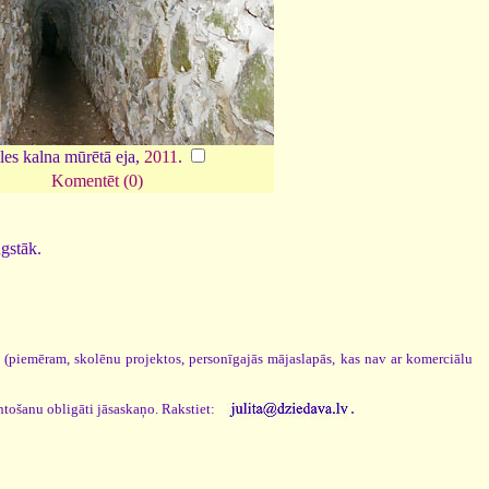
les kalna mūrētā eja,
2011
.
Komentēt (0)
ugstāk.
s (piemēram, skolēnu projektos, personīgajās mājaslapās, kas nav ar komerciālu
.
ntošanu obligāti jāsaskaņo. Rakstiet: