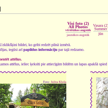
Visi foto (2)
Vasara (2
All Photos
Summer
vērtētākos augstāk
jūn
jaunākos augstāk
. Uzklikšķini bildei, ko gribi redzēt pilnā izmērā.
fijas, iegūsi arī
papildus informāciju
par tajā redzamo.
ntēt attēlus.
tīkamos attēlus, ieliec ķeksīti pie attiecīgām bildēm un lapas apakšā spi
Foto:
Julita Kluša