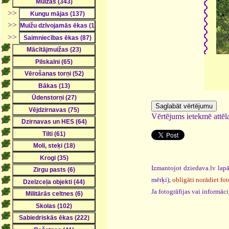
>>
>>
>>
Vērtējums ietekmē attēla
Izmantojot dziedava.lv lapā
mērķi),
obligāti norādiet fot
Ja fotogrāfijas vai informā