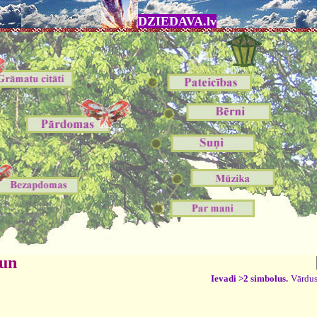
DZIEDAVA.lv
 un
Ievadi >2 simbolus.
Vārdus