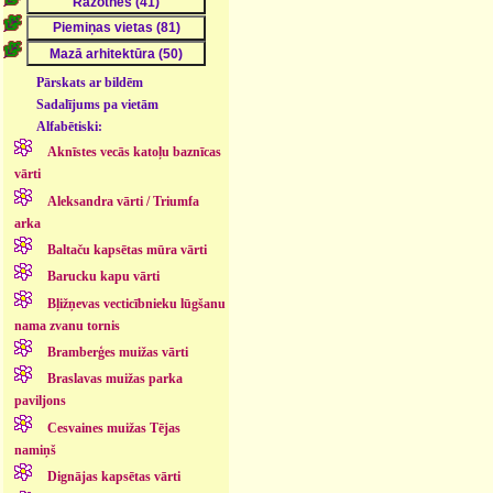
Pārskats ar bildēm
Sadalījums pa vietām
Alfabētiski:
Aknīstes vecās katoļu baznīcas
vārti
Aleksandra vārti / Triumfa
arka
Baltaču kapsētas mūra vārti
Barucku kapu vārti
Bļižņevas vecticībnieku lūgšanu
nama zvanu tornis
Bramberģes muižas vārti
Braslavas muižas parka
paviljons
Cesvaines muižas Tējas
namiņš
Dignājas kapsētas vārti