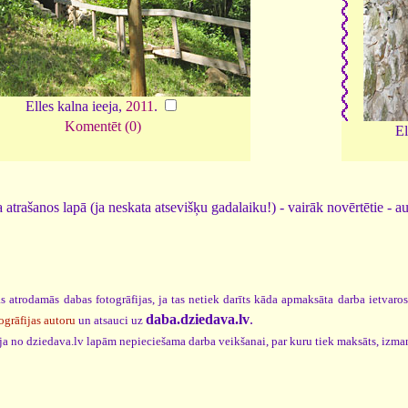
Elles kalna ieeja,
2011
.
Komentēt (0)
El
 atrašanos lapā (ja neskata atsevišķu gadalaiku!) - vairāk novērtētie - a
s atrodamās dabas fotogrāfijas, ja tas netiek darīts kāda apmaksāta darba ietvaro
daba.dziedava.lv
.
ogrāfijas autoru
un atsauci uz
cija no dziedava.lv lapām nepieciešama darba veikšanai, par kuru tiek maksāts, izma