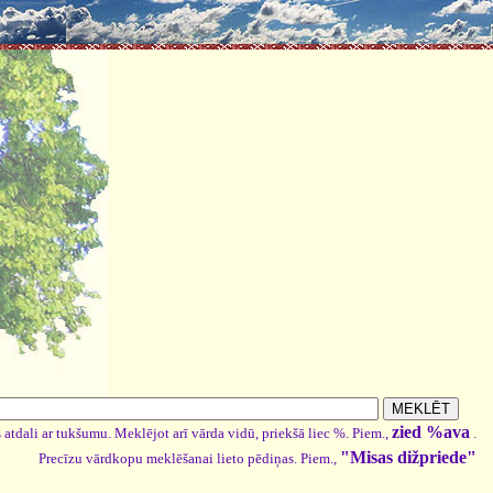
zied %ava
 atdali ar tukšumu. Meklējot arī vārda vidū, priekšā liec %. Piem.,
.
"Misas dižpriede"
Precīzu vārdkopu meklēšanai lieto pēdiņas. Piem.,