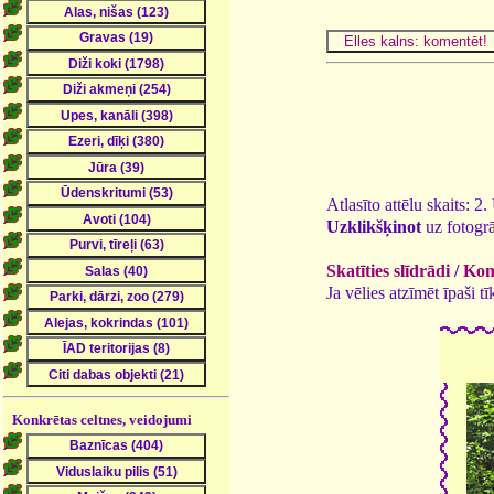
Atlasīto attēlu skaits: 2
Uzklikšķinot
uz fotogrā
Skatīties slīdrādi
/
Kome
Ja vēlies atzīmēt īpaši 
Konkrētas celtnes, veidojumi