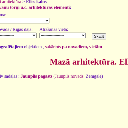
 arhitektūra
>
Elles kalns
zvanu torņi u.c. arhitektūras elementi
:
uma:
vads / Rīgas daļa:
Atrašanās vieta:
tografētajiem
objektiem ,
sakārtots
pa novadiem, vietām
.
Mazā arhitektūra. El
v sadaļās :
Jaunpils pagasts
(
Jaunpils novads
, Zemgale)