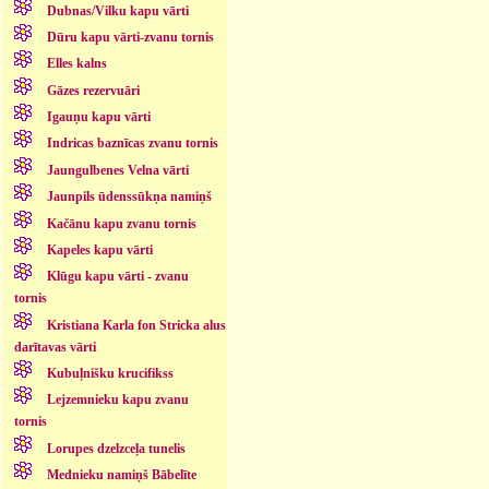
Dubnas/Vilku kapu vārti
Dūru kapu vārti-zvanu tornis
Elles kalns
Gāzes rezervuāri
Igauņu kapu vārti
Indricas baznīcas zvanu tornis
Jaungulbenes Velna vārti
Jaunpils ūdenssūkņa namiņš
Kačānu kapu zvanu tornis
Kapeles kapu vārti
Klūgu kapu vārti - zvanu
tornis
Kristiana Karla fon Stricka alus
darītavas vārti
Kubuļnišku krucifikss
Lejzemnieku kapu zvanu
tornis
Lorupes dzelzceļa tunelis
Mednieku namiņš Bābelīte