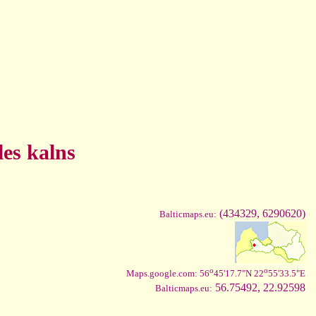
les kalns
(434329, 6290620)
Balticmaps.eu:
o
o
Maps.google.com: 56
45'17.7"N 22
55'33.5"E
56.75492, 22.92598
Balticmaps.eu: