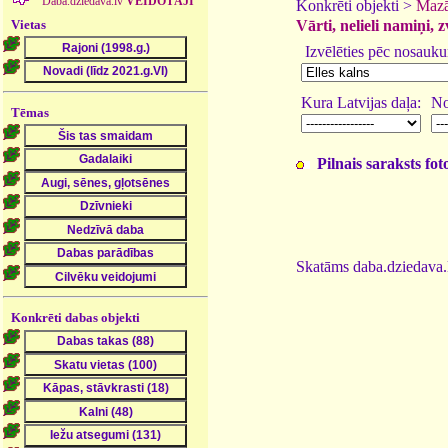
Daba.dziedava.lv
VEIDOTĀJI
Konkrēti objekti >
Mazā
Vietas
Vārti, nelieli namiņi, 
Izvēlēties pēc nosauk
Kura Latvijas daļa:
No
Tēmas
Pilnais saraksts fo
Skatāms daba.dziedava.l
Konkrēti dabas objekti