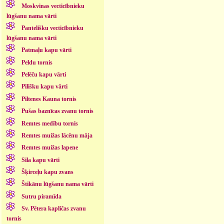
Moskvinas vecticībnieku
lūgšanu nama vārti
Pantelišku vecticībnieku
lūgšanu nama vārti
Patmaļu kapu vārti
Peldu tornis
Pelēču kapu vārti
Pilišku kapu vārti
Piltenes Kauna tornis
Pušas baznīcas zvanu tornis
Remtes medību tornis
Remtes muižas lācēnu māja
Remtes muižas lapene
Sila kapu vārti
Šķirceļu kapu zvans
Štikānu lūgšanu nama vārti
Sutru piramīda
Sv. Pētera kapličas zvanu
tornis