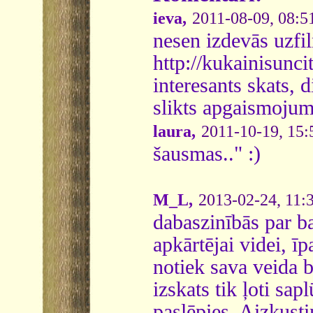
ieva,
2011-08-09, 08:5
nesen izdevās uzfil
http://kukainisunci
interesants skats, d
slikts apgaismojum
laura,
2011-10-19, 15:
šausmas.." :)
M_L,
2013-02-24, 11:
dabaszinībās par b
apkārtējai videi, īp
notiek sava veida b
izskats tik ļoti sap
paslēpies. Aizkusti