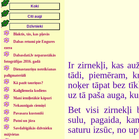
Blaktis, tās, kas pļavās
Dabas retumi pie Engures
ezera
Dabasdati.lv neparastākās
fotogrāfijas 2016. gadā
Ir zirnekļi, kas auž
Dienastauriņu noteikšanas
tādi, piemēram, kr
palīgmateriāli
noķer tāpat bez tī
Kā pazīt tauriņus?
Kailgliemeža kodiens
uz tā paša auga, kur
Mani iemīļotākie kāpuri
Nekaunīgais ciemiņš
Bet visi zirnekļi
Pavasara kustonīši
sulu, pagaida, ka
Putni un jūra
saturu izsūc, no upu
Savdabīgākās dzīvnieku
mājvietas