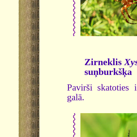
Zirneklis
Xys
suņburkšķa
Pavirši skatoties
galā.