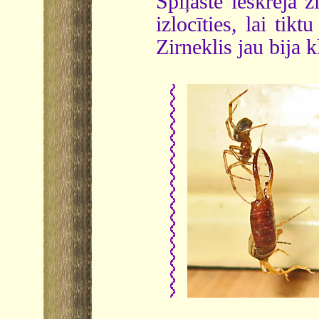
Spīļaste ieskrēja z
izlocīties, lai tik
Zirneklis jau bija k