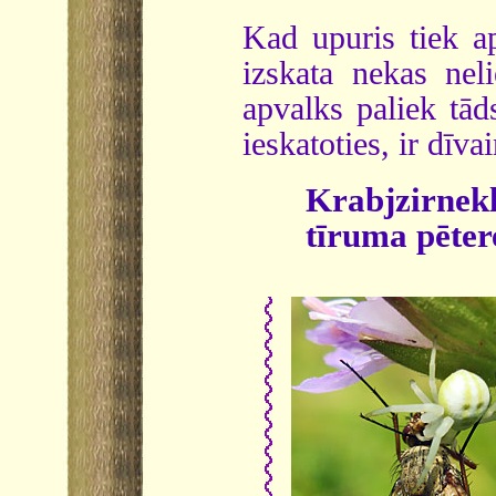
Kad upuris tiek ap
izskata nekas nel
apvalks paliek tād
ieskatoties, ir dīva
Krabjzirnek
tīruma pēter