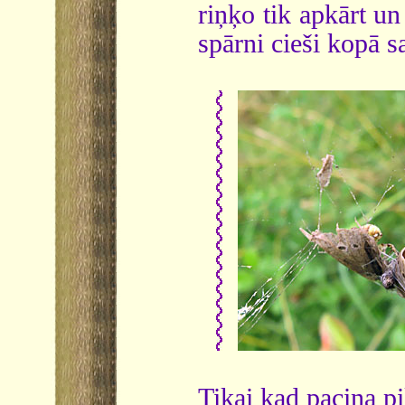
riņķo tik apkārt un 
spārni cieši kopā sa
Tikai kad paciņa pi