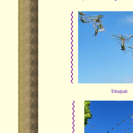
Trīsuļodi