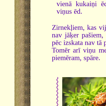
vienā kukaiņi ē
viņus ēd.
Zirnekļiem, kas vij
nav jāķer pašiem, t
pēc izskata nav tā
Tomēr arī viņu med
piemēram, spāre.