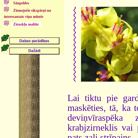
Sānpeldes
Ziemojošie sikspārņi un
interesantais viņu mītnēs
Zirnekļu maltīte
Lai tiktu pie gard
maskēties, tā, ka
deviņvīraspēka 
krabjzirneklis vai
pats zaļi strīpains.