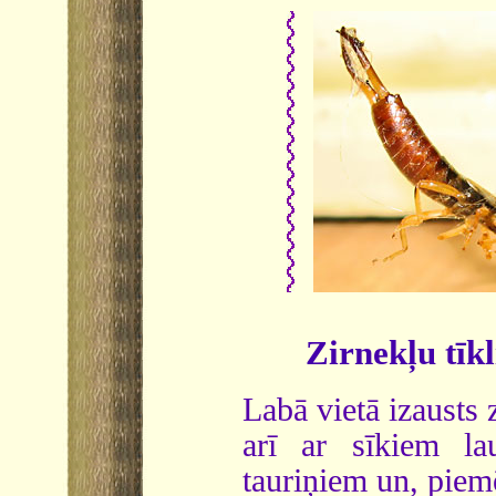
Zirnekļu tīk
Labā vietā izausts 
arī ar sīkiem la
tauriņiem un, piemē