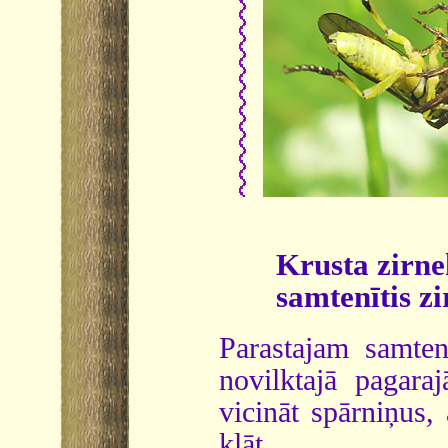
Krusta zirne
samtenītis zi
Parastajam samten
novilktajā pagara
vicināt spārniņus, 
klāt.