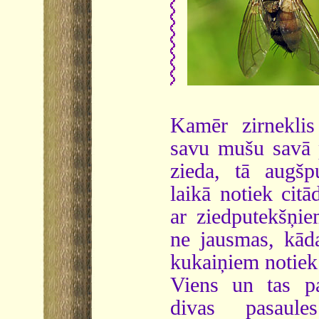
Kamēr zirneklis
savu mušu savā 
zieda, tā augšp
laikā notiek citā
ar ziedputekšņi
ne jausmas, kād
kukaiņiem notiek
Viens un tas pa
divas pasaules