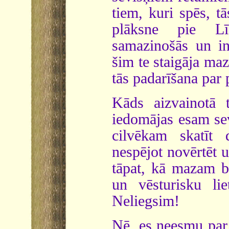
tiem, kuri spēs, t
plāksne pie Lī
samazinošās un inf
šim te staigāja maz 
tās padarīšana par
Kāds aizvainotā t
iedomājas esam sev
cilvēkam skatīt
nespējot novērtēt u
tāpat, kā mazam b
un vēsturisku li
Neliegsim!
Nē, es neesmu par 