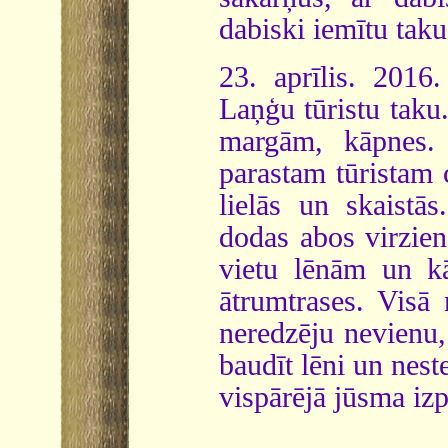
dabiski iemītu taku
23. aprīlis. 2016
Laņģu tūristu taku.
margām, kāpnes. 
parastam tūristam ce
lielās un skaistā
dodas abos virzien
vietu lēnām un kā
ātrumtrases. Visā
neredzēju nevienu,
baudīt lēni un nest
vispārējā jūsma izp