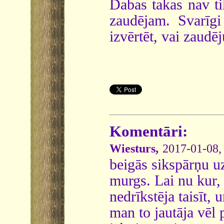
Dabas takas nav tik
zaudējam. Svarīgi
izvērtēt, vai zaudē
Komentāri:
Wiesturs,
2017-01-08,
beigās sikspārņu uzs
murgs. Lai nu kur,
nedrīkstēja taisīt,
man to jautāja vēl 