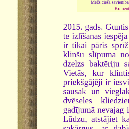
Mežs ciešā savienībā
Koment
2015. gads. Gunti
te izlīšanas iespēj
ir tikai pāris spr
klinšu slīpuma no
dzelzs baktēriju 
Vietās, kur klint
priekšgājēji ir ies
sausāk un vieglā
dvēseles kliedz
gadījumā nevajag ie
Lūdzu, atstājiet 
sakārņus, ar dab