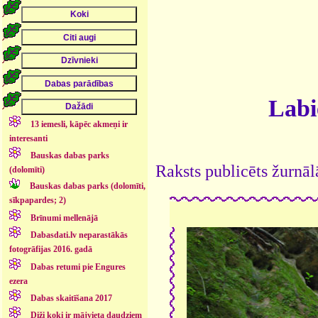
Labi
13 iemesli, kāpēc akmeņi ir
interesanti
Bauskas dabas parks
Raksts publicēts žurnāl
(dolomīti)
Bauskas dabas parks (dolomīti,
sīkpapardes; 2)
Brīnumi mellenājā
Dabasdati.lv neparastākās
fotogrāfijas 2016. gadā
Dabas retumi pie Engures
ezera
Dabas skaitīšana 2017
Diži koki ir mājvieta daudziem