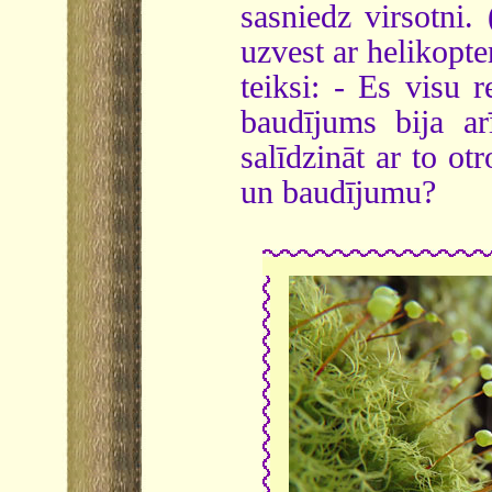
sasniedz virsotni. 
uzvest ar helikopt
teiksi: - Es visu 
baudījums bija ar
salīdzināt ar to ot
un baudījumu?