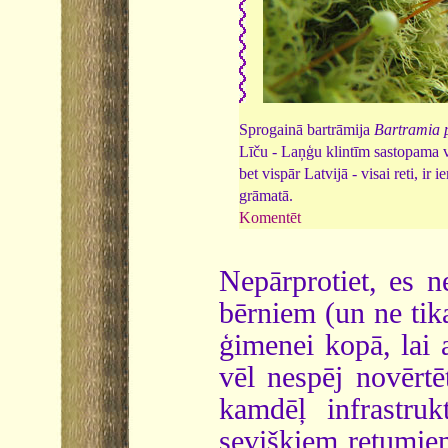
Sprogainā bartrāmija
Bartramia 
Līču - Laņģu klintīm sastopama v
bet vispār Latvijā - visai reti, ir 
grāmatā.
Komentēt
Nepārprotiet, es n
bērniem (un ne tikai
ģimenei kopā, lai 
vēl nespēj novērtēt
kamdēļ infrastrukt
sevišķiem retumiem