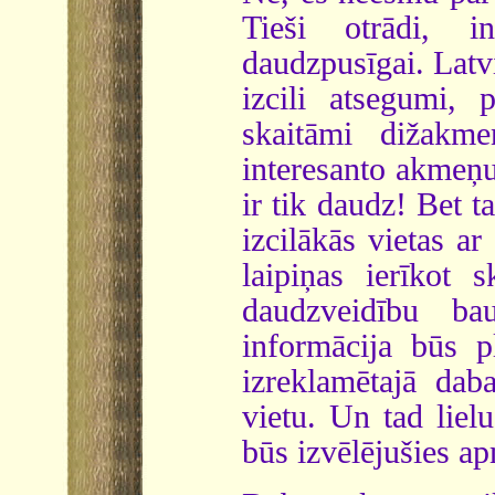
Tieši otrādi, i
daudzpusīgai. Latvij
izcili atsegumi, 
skaitāmi dižakm
interesanto akmeņu
ir tik daudz! Bet t
izcilākās vietas a
laipiņas ierīkot 
daudzveidību ba
informācija būs p
izreklamētajā dab
vietu. Un tad lielu
būs izvēlējušies ap