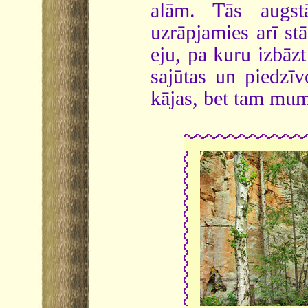
alām. Tās augst
uzrāpjamies arī s
eju, pa kuru izbāzt
sajūtas un piedzī
kājas, bet tam mums