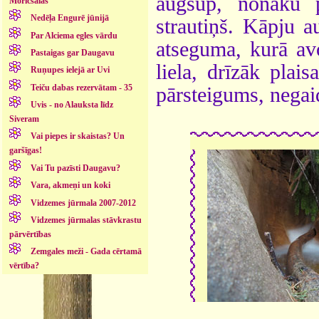
augšup, nonāku p
Moricsalas
Nedēļa Engurē jūnijā
strautiņš. Kāpju 
Par Alciema egles vārdu
atseguma, kurā av
Pastaigas gar Daugavu
liela, drīzāk plai
Ruņupes ielejā ar Uvi
Teiču dabas rezervātam - 35
pārsteigums, negai
Uvis - no Alauksta līdz
Siveram
Vai piepes ir skaistas? Un
garšīgas!
Vai Tu pazīsti Daugavu?
Vara, akmeņi un koki
Vidzemes jūrmala 2007-2012
Vidzemes jūrmalas stāvkrastu
pārvērtības
Zemgales meži - Gada cērtamā
vērtība?