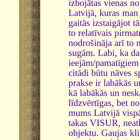
izbojātas vienas n
Latvijā, kuras man
gaitās izstaigājot t
to relatīvais pirm
nodrošināja arī to 
sugām. Labi, ka da
ieejām/pamatīgiem a
citādi būtu nāves 
prakse ir labākās u
kā labākās un neska
līdzvērtīgas, bet 
mums Latvijā vispār
takas VISUR, neatka
objektu. Gaujas kli