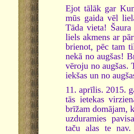
Ejot tālāk gar Ku
mūs gaida vēl liel
Tāda vieta! Šaura
liels akmens ar pār
brienot, pēc tam t
nekā no augšas! Brī
vēroju no augšas. 
iekšas un no augša
11. aprīlis. 2015. 
tās ietekas virzie
brīžam domājam, k
uzduramies pavis
taču alas te nav