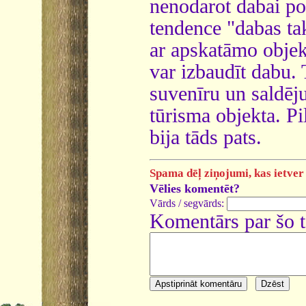
nenodarot dabai po
tendence "dabas tak
ar apskatāmo objek
var izbaudīt dabu. 
suvenīru un saldēj
tūrisma objekta. Pi
bija tāds pats.
Spama dēļ ziņojumi, kas ietver 
Vēlies komentēt?
Vārds / segvārds:
Komentārs par šo 