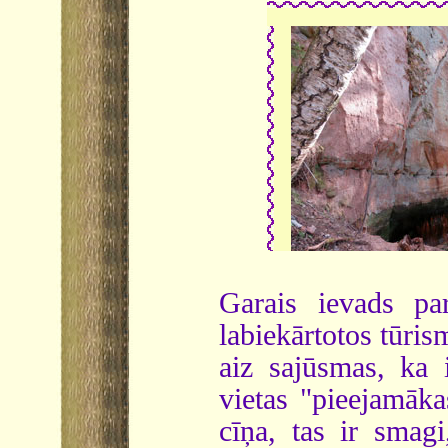
Garais ievads pa
labiekārtotos tūris
aiz sajūsmas, ka i
vietas "pieejamāka
cīņa, tas ir smagi