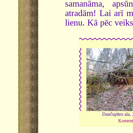
samanāma, apsūn
atradām! Lai arī m
lienu. Kā pēc veik
Dančupītes ala,
Koment