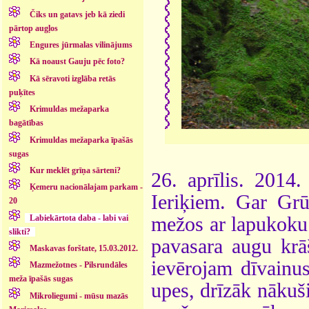
Čiks un gatavs jeb kā ziedi
pārtop augļos
Engures jūrmalas vilinājums
Kā noaust Gauju pēc foto?
Kā sēravoti izglāba retās
puķītes
Krimuldas mežaparka
bagātības
Krimuldas mežaparka īpašās
sugas
Kur meklēt grīņa sārteni?
26. aprīlis. 2014
Ķemeru nacionālajam parkam -
Ieriķiem. Gar Gr
20
Labiekārtota daba - labi vai
mežos ar lapukoku
slikti?
pavasara augu krā
Maskavas forštate, 15.03.2012.
ievērojam dīvainu
Mazmežotnes - Pilsrundāles
meža īpašās sugas
upes, drīzāk nākuš
Mikroliegumi - mūsu mazās