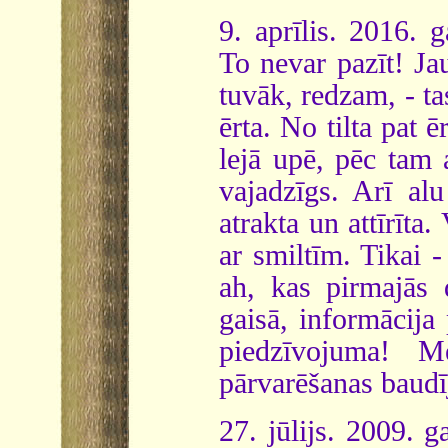
9. aprīlis. 2016.
To nevar pazīt! Jau
tuvāk, redzam, - ta
ērta. No tilta pat
lejā upē, pēc tam 
vajadzīgs. Arī alu
atrakta un attīrīta.
ar smiltīm. Tikai 
ah, kas pirmajās 
gaisā, informācija 
piedzīvojuma! M
pārvarēšanas baud
27. jūlijs. 2009. 