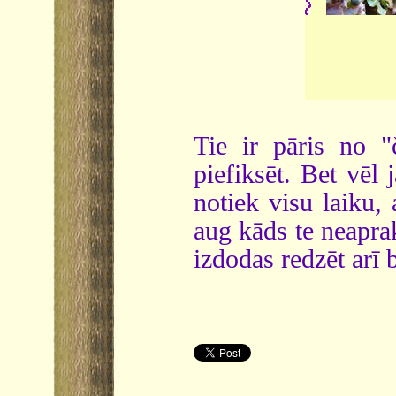
Tie ir pāris no 
piefiksēt. Bet vēl
notiek visu laiku, 
aug kāds te neaprak
izdodas redzēt arī 