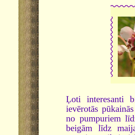
Ļoti interesanti 
ievērotās pūkainās
no pumpuriem līdz
beigām līdz maij