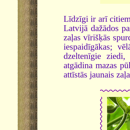
Līdzīgi ir arī cit
Latvijā dažādos pa
zaļas vīrišķās spur
iespaidīgākas; vē
dzeltenīgie ziedi,
atgādina mazas pū
attīstās jaunais zaļa