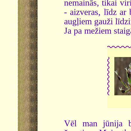
nemainās, tikai vir
- aizveras, līdz ar
augļiem gauži līdzi
Ja pa mežiem staigā
Vēl man jūnija b