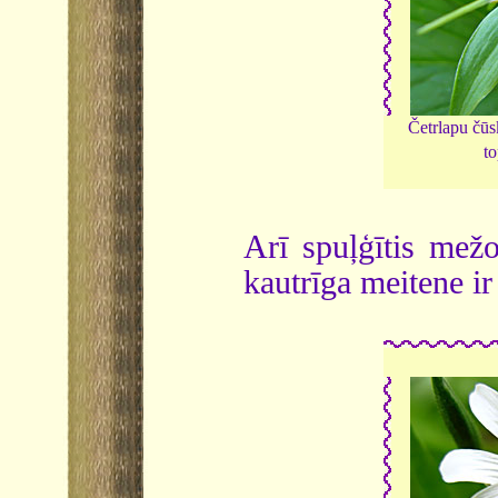
Četrlapu čū
to
Arī spuļģītis mežos
kautrīga meitene ir