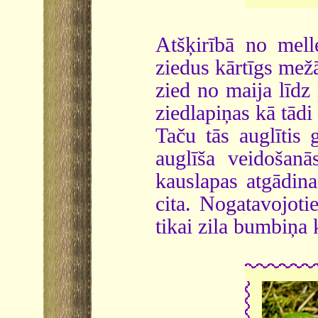
Atšķirībā no mell
ziedus kārtīgs mežā
zied no maija līdz
ziedlapiņas kā tādi 
Taču tās auglītis 
auglīša veidošanā
kauslapas atgādina
cita. Nogatavojoti
tikai zila bumbiņa