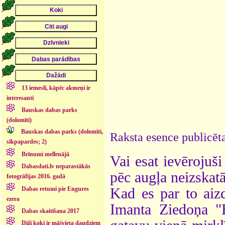
13 iemesli, kāpēc akmeņi ir
interesanti
Bauskas dabas parks
(dolomīti)
Bauskas dabas parks (dolomīti,
Raksta esence publicēta
sīkpapardes; 2)
Brīnumi mellenājā
Vai esat ievērojuši 
Dabasdati.lv neparastākās
pēc augļa neizskat
fotogrāfijas 2016. gadā
Dabas retumi pie Engures
Kad es par to aizd
ezera
Imanta Ziedoņa "
Dabas skaitīšana 2017
Diži koki ir mājvieta daudziem