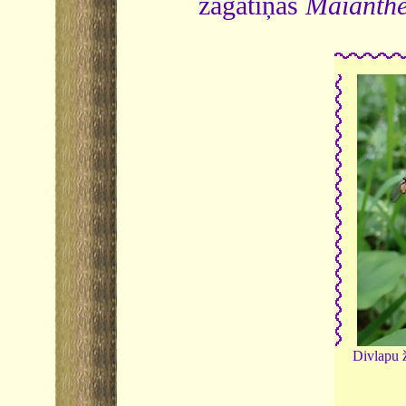
žagatiņas
Maianth
Divlapu 