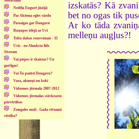
Moricsalas
izskatās? Kā zvani
Nedēļa Engurē jūnijā
bet no ogas tik pus
Par Alciema egles vārdu
Ar ko tāda zvaniņa
Pastaigas gar Daugavu
Ruņupes ielejā ar Uvi
melleņu augļus?!
Teiču dabas rezervātam - 35
Uvis - no Alauksta līdz
Siveram
Vai piepes ir skaistas? Un
garšīgas!
Vai Tu pazīsti Daugavu?
Vara, akmeņi un koki
Vidzemes jūrmala 2007-2012
Vidzemes jūrmalas stāvkrastu
pārvērtības
Zemgales meži - Gada cērtamā
vērtība?