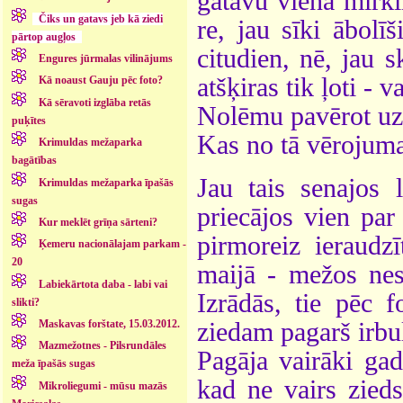
gatavu vienā mirkl
Čiks un gatavs jeb kā ziedi
re, jau sīki ābolī
pārtop augļos
citudien, nē, jau s
Engures jūrmalas vilinājums
atšķiras tik ļoti - 
Kā noaust Gauju pēc foto?
Kā sēravoti izglāba retās
Nolēmu pavērot uzm
puķītes
Kas no tā vērojuma 
Krimuldas mežaparka
bagātības
Jau tais senajos 
Krimuldas mežaparka īpašās
sugas
priecājos vien par
Kur meklēt grīņa sārteni?
pirmoreiz ieraudz
Ķemeru nacionālajam parkam -
20
maijā - mežos nes
Labiekārtota daba - labi vai
Izrādās, tie pēc f
slikti?
ziedam pagarš irbul
Maskavas forštate, 15.03.2012.
Mazmežotnes - Pilsrundāles
Pagāja vairāki gad
meža īpašās sugas
kad ne vairs zieds
Mikroliegumi - mūsu mazās