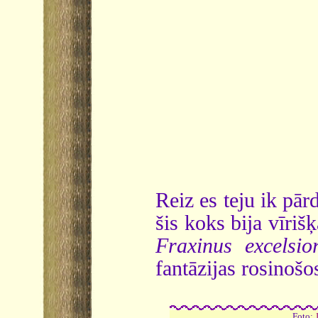
Reiz es teju ik pār
šis koks bija vīriš
Fraxinus excelsio
fantāzijas rosinoš
Foto: