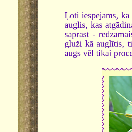
Ļoti iespējams, ka
auglis, kas atgādin
saprast - redzamai
gluži kā auglītis, 
augs vēl tikai proc