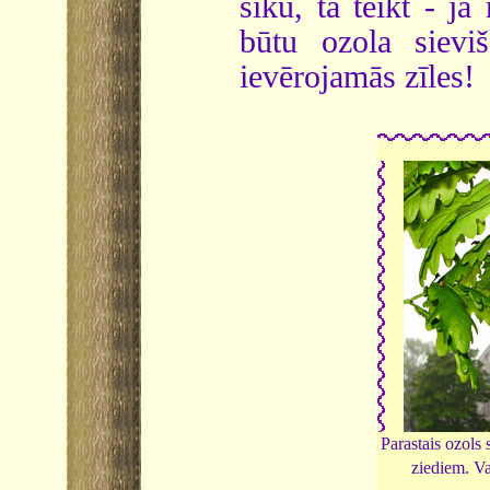
sīku, tā teikt - ja
būtu ozola sievi
ievērojamās zīles!
Parastais ozols 
ziediem. Va