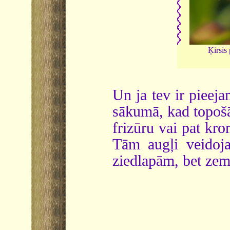
Ķirsis 
Un ja tev ir pieej
sākumā, kad topošā
frizūru vai pat kr
Tām augļi veidoj
ziedlapām, bet zem