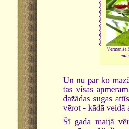
Vērmanīša M
man
Un nu par ko mazāk
tās visas apmēram 
dažādas sugas attīs
vērot - kādā veidā 
Šī gada maijā vēr