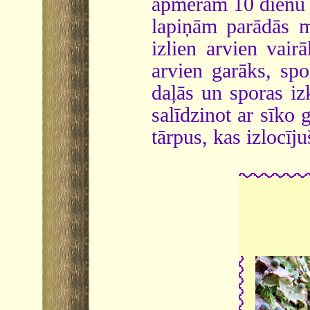
apmēram 10 dienu l
lapiņām parādās m
izlien arvien vair
arvien garāks, spo
daļās un sporas izk
salīdzinot ar sīko
tārpus, kas izlocīj