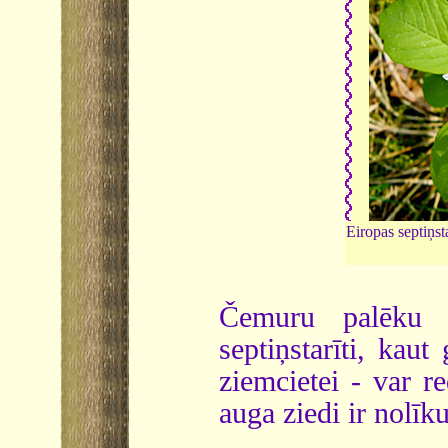
Eiropas septiņst
Čemuru palēk
septiņstarīti, kau
ziemcietei - var r
auga ziedi ir nolīk