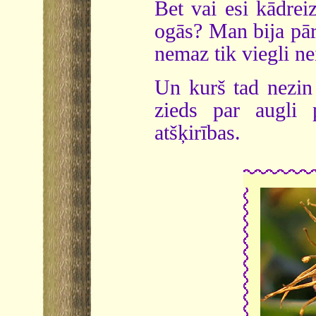
Bet vai esi kādreiz
ogās? Man bija pār
nemaz tik viegli ne
Un kurš tad nezin 
zieds par augli p
atšķirības.