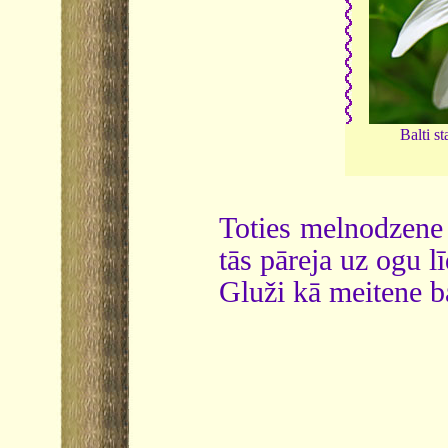
Balti s
Toties melnodzen
tās pāreja uz ogu l
Gluži kā meitene b