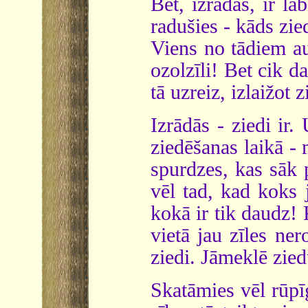
Bet, izrādās, ir la
radušies - kāds zie
Viens no tādiem au
ozolzīli! Bet cik d
tā uzreiz, izlaižot 
Izrādās - ziedi ir
ziedēšanas laikā - 
spurdzes, kas sāk 
vēl tad, kad koks j
kokā ir tik daudz!
vietā jau zīles ner
ziedi. Jāmeklē zied
Skatāmies vēl rūpī