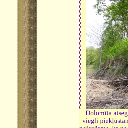
Dolomīta atseg
viegli piekļūsta