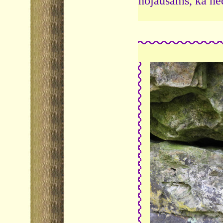
nojaušams, ka ned