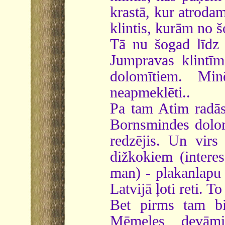
krastā, kur atroda
klintis, kurām no 
Tā nu šogad līdz 
Jumpravas klintīm
dolomītiem. Min
neapmeklēti..
Pa tam Atim radās 
Bornsmindes dolom
redzējis. Un virs
dižkokiem (intere
man) - plakanlapu p
Latvijā ļoti reti. T
Bet pirms tam bi
Mēmeles devāmi