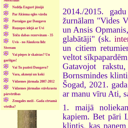
Moricsalas
Nedēļa Engurē jūnijā
2014./2015. gadu
Par Alciema egles vārdu
žurnālam "Vides Vēs
Pastaigas gar Daugavu
un Ansis Opmanis,
Ruņupes ielejā ar Uvi
Teiču dabas rezervātam - 35
glabātāji" (sk.
inte
Uvis - no Alauksta līdz
un citiem retumi
Siveram
veltot sīkpapardēm
Vai piepes ir skaistas? Un
garšīgas!
Gatavojot rakst
Vai Tu pazīsti Daugavu?
Bornsmindes klintis
Vara, akmeņi un koki
Vidzemes jūrmala 2007-2012
Šogad, 2021. gada 
Vidzemes jūrmalas stāvkrastu
ar manu vīru Ati, s
pārvērtības
Zemgales meži - Gada cērtamā
1. maijā noliek
vērtība?
kapiem. Bet pāri 
klintis, kas paņem