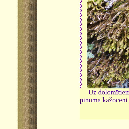
Uz dolomītiem 
pinuma kažocen