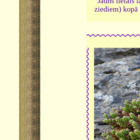
Jauns lielais 
ziediem) kopā