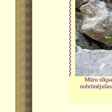
Mūru sīkp
nobrūnējušas