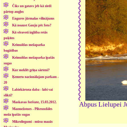
Čiks un gatavs jeb kā ziedi
pārtop augļos
Engures jūrmalas vilinājums
Kā noaust Gauju pēc foto?
Kā sēravoti izglāba retās
puķītes
Krimuldas mežaparka
bagātības
Krimuldas mežaparka īpašās
sugas
Kur meklēt grīņa sārteni?
Ķemeru nacionālajam parkam -
20
Labiekārtota daba - labi vai
slikti?
Maskavas forštate, 15.03.2012.
Abpus Lielupei J
Mazmežotnes - Pilsrundāles
meža īpašās sugas
Mikroliegumi - mūsu mazās