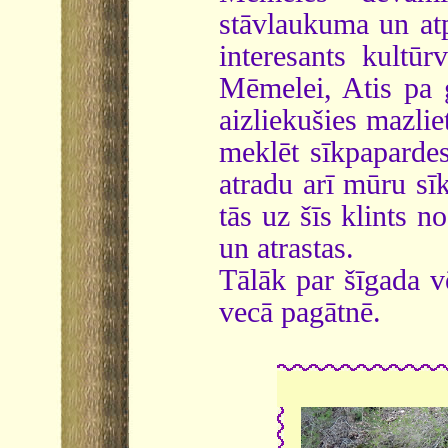
stāvlaukuma un atp
interesants kultūr
Mēmelei, Atis pa 
aizliekušies mazl
meklēt sīkpapardes
atradu arī mūru s
tās uz šīs klints 
un atrastas.
Tālāk par šīgada v
vecā pagātnē.