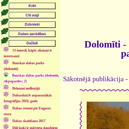
Dolomīti -
p
13 iemesli, kāpēc akmeņi ir
interesanti
Bauskas dabas parks
(dolomīti)
Bauskas dabas parks (dolomīti,
Sākotnējā publikācija -
sīkpapardes; 2)
Brīnumi mellenājā
Dabasdati.lv neparastākās
fotogrāfijas 2016. gadā
Dabas retumi pie Engures
ezera
Dabas skaitīšana 2017
Diži koki ir mājvieta daudziem