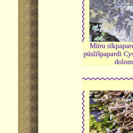
Mūru sīkpapard
pūslīšpapardi
Cys
dolom