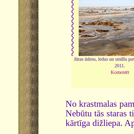
Jūras ūdens, ledus un smilšu pa
2011.
Komentēt
No krastmalas pama
Nebūtu tās staras t
kārtīga dižliepa. 