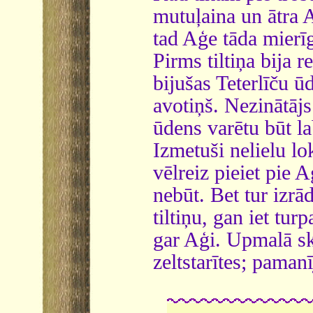
mutuļaina un ātra A
tad Aģe tāda mierīg
Pirms tiltiņa bija 
bijušas Teterlīču ū
avotiņš. Nezinātājs
ūdens varētu būt l
Izmetuši nelielu l
vēlreiz pieiet pie A
nebūt. Bet tur izrā
tiltiņu, gan iet tur
gar Aģi. Upmalā skai
zeltstarītes; paman