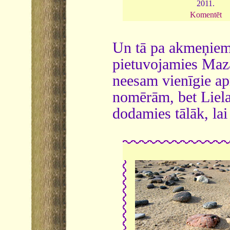
2011.
Komentēt
Un tā pa akmeņiem
pietuvojamies Maz
neesam vienīgie a
nomērām, bet Lielaj
dodamies tālāk, lai