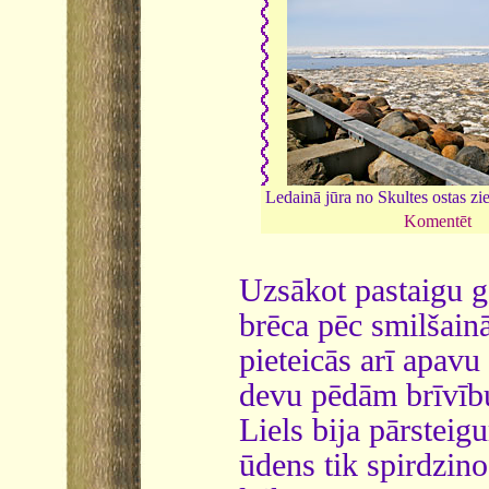
Ledainā jūra no Skultes ostas z
Komentēt
Uzsākot pastaigu g
brēca pēc smilšain
pieteicās arī apavu
devu pēdām brīvīb
Liels bija pārsteigu
ūdens tik spirdzino