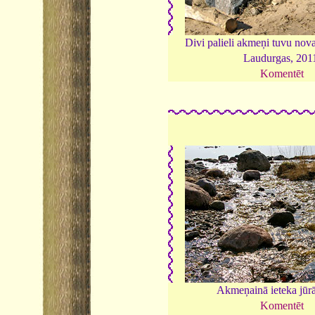
Divi palieli akmeņi tuvu nov
Laudurgas, 201
Komentēt
Akmeņainā ieteka jūrā
Komentēt