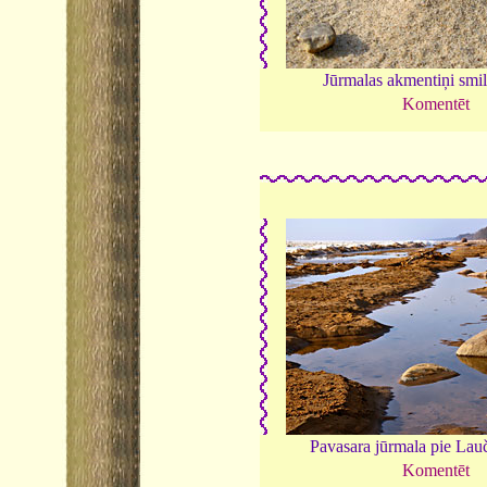
Jūrmalas akmentiņi smil
Komentēt
Pavasara jūrmala pie Lau
Komentēt