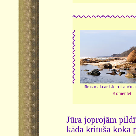
Jūras mala ar Lielo Lauču 
Komentēt
Jūra joprojām pild
kāda krituša koka 