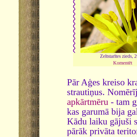
Zeltstarītes zieds, 
Komentēt
Pār Aģes kreiso kr
strautiņus. Nomērī
apkārtmēru
- tam ga
kas garumā bija gal
Kādu laiku gājuši 
pārāk privāta terit