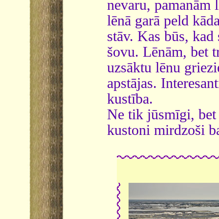
nevaru, pamanām li
lēnā garā peld kāda
stāv. Kas būs, kad 
šovu. Lēnām, bet tr
uzsāktu lēnu griezi
apstājas. Interesan
kustība.
Ne tik jūsmīgi, bet
kustoni mirdzoši b