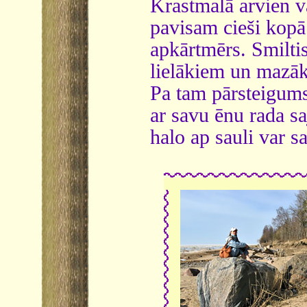
Krastmalā arvien va
pavisam cieši kop
apkārtmērs. Smiltis
lielākiem un mazā
Pa tam pārsteigums 
ar savu ēnu rada saj
halo ap sauli var s