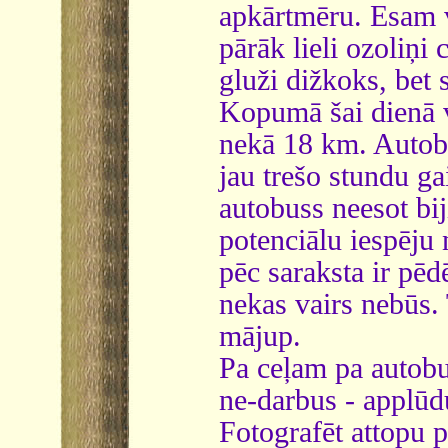
apkārtmēru. Esam vī
pārāk lieli ozoliņi
gluži dižkoks, bet 
Kopumā šai dienā v
nekā 18 km. Autobu
jau trešo stundu ga
autobuss neesot bij
potenciālu iespēju 
pēc saraksta ir pēdē
nekas vairs nebūs.
mājup.
Pa ceļam pa autobu
ne-darbus - applūdu
Fotografēt attopu p