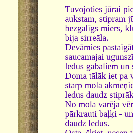
Tuvojoties jūrai pi
aukstam, stipram jū
bezgalīgs miers, kl
bija sirreāla.
Devāmies pastaigāt
saucamajai ugunszī
ledus gabaliem un 
Doma tālāk iet pa va
starp mola akmeņiem
ledus daudz stiprāk
No mola varēja vēr
pārkrauti baļķi - un
daudz ledus.
Osta, šķiet, nesen t