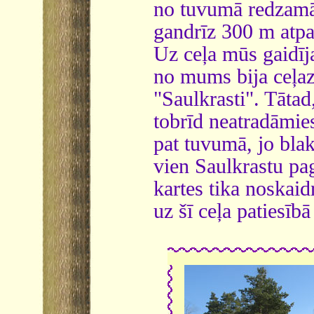
no tuvumā redzamā 
gandrīz 300 m atpak
Uz ceļa mūs gaidīja
no mums bija ceļazī
"Saulkrasti". Tātad
tobrīd neatradāmies
pat tuvumā, jo bla
vien Saulkrastu paga
kartes tika noskaid
uz šī ceļa patiesībā