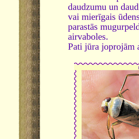
daudzumu un daudzv
vai mierīgais ūdens
parastās mugurpeld
airvaboles.
Pati jūra joprojām 