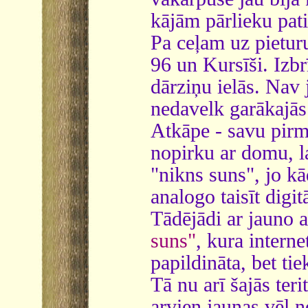
kājām pārlieku pat
Pa ceļam uz pietur
96 un Kursīši. Izbr
dārziņu ielās. Nav 
nedavelk garākajās 
Atkāpe - savu pirm
nopirku ar domu, la
"nikns suns", jo kā
analogo taisīt digi
Tādējādi ar jauno a
suns"
, kura intern
papildināta, bet ti
Tā nu arī šajās ter
arvien jaunas vēl 