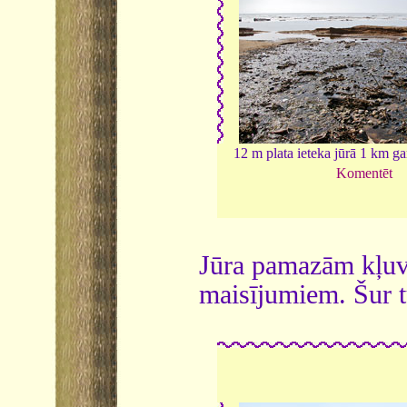
12 m plata ieteka jūrā 1 km gar
Komentēt
Jūra pamazām kļuva
maisījumiem. Šur t