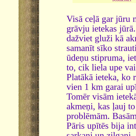
Visā ceļā gar jūru 
grāvju ietekas jūr
dažviet gluži kā a
samanīt sīko straut
ūdeņu stipruma, iet
to, cik liela upe va
Platākā ieteka, ko 
vien 1 km garai up
Tomēr visām ietekā
akmeņi, kas ļauj to
problēmām. Basām, 
Pāris upītēs bija i
sarkani un zilgani.