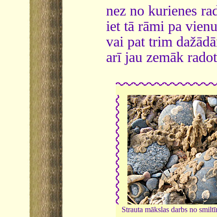
nez no kurienes rad
iet tā rāmi pa vie
vai pat trim dažād
arī jau zemāk rado
Strauta mākslas darbs no smil