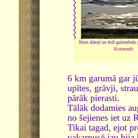
Jūras ūdeņi un ledi gaismēnās p
Komentēt
6 km garumā gar jūr
upītes, grāvji, stra
pārāk pierasti.
Tālāk dodamies augš
no šejienes iet uz 
Tikai tagad, ejot p
vakarpusē jau bija 