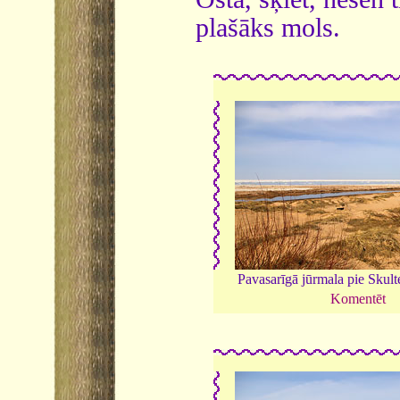
plašāks mols.
Pavasarīgā jūrmala pie Skult
Komentēt