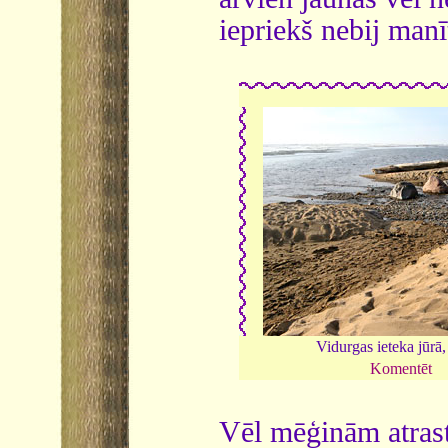
iepriekš nebij man
Vidurgas ieteka jūrā,
Komentēt
Vēl mēģinām atrast