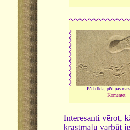
Pēda liela, pēdiņas maz
Komentēt
Interesanti vērot, 
krastmalu varbūt ie