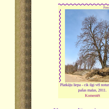
Foto
Platkāju liepa - cik ilgi vēl notu
pašas malas, 2011.
Komentēt