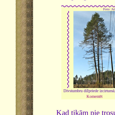
Foto: Ju
Divstumbru dižpriede izcirtumā
Komentēt
Kad tikām pie trosu 