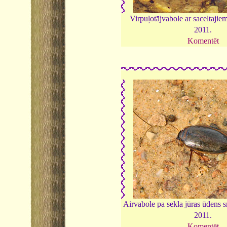
Virpuļotājvabole ar saceltajie
2011.
Komentēt
Airvabole pa sekla jūras ūdens s
2011.
Komentēt