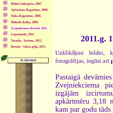
Meleki-Salacgrīva, 2007.
Apšuciems-Ragaciems, 2008.
Sloka-Ragaciems, 2008.
Melnsils-Kolka, 2008.
Zvejniekciems-Kursīši, 2011.
Lejzemnieki, 2011.
2011.g. 1
Turaida - Inciems, 2012.
Bernāti - Sakas grīņi, 2015.
Uzklikšķini bildei,
fotogrāfijas, iegūsi arī
Pastaigā devāmies
Zvejniekciema p
izgājām izcirtu
apkārtmēru 3,18 m
kam par godu tāds 