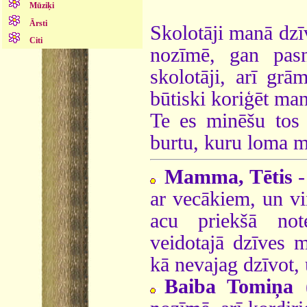
Mūziķi
Ārsti
Skolotāji manā dzī
Citi
nozīmē, gan pasn
skolotāji, arī grā
būtiski koriģēt ma
Te es minēšu tos S
burtu, kuru loma ma
Mamma, Tētis
-
ar vecākiem, un vi
acu priekšā not
veidotajā dzīves m
kā nevajag dzīvot, 
Baiba Tomiņa 