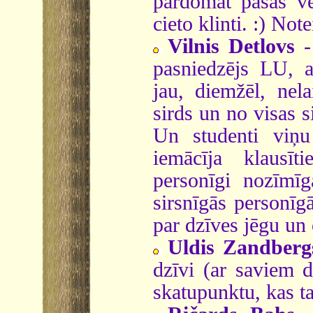
pārdomāt pašas vēr
cieto klinti. :) Not
Vilnis Detlovs
-
pasniedzējs LU, a
jau, diemžēl, nela
sirds un no visas s
Un studenti viņu
iemācīja klausī
personīgi nozīmī
sirsnīgās personīgā
par dzīves jēgu un
Uldis Zandberg
dzīvi (ar saviem d
skatupunktu, kas taj