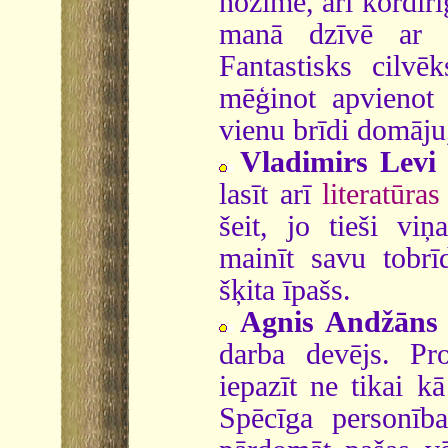
nozīmē, arī kordir
manā dzīvē ar s
Fantastisks cilvē
mēģinot apvienot 
vienu brīdi domāju,
Vladimirs Levi
lasīt arī
literatūra
šeit, jo tieši vi
mainīt savu tobrīd
šķita īpašs.
Agnis Andžāns
darba devējs. Pro
iepazīt ne tikai k
Spēcīga personība,