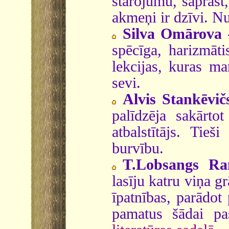
starojumu, saprast
akmeņi ir dzīvi. Nu
Silva Omārova
-
spēcīga, harizmātis
lekcijas, kuras ma
sevi.
Alvis Stankēvič
palīdzēja sakārtot
atbalstītājs. Tieš
burvību.
T.Lobsangs R
lasīju katru viņa 
īpatnības, parādot
pamatus šādai pa