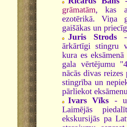
Ričards Bahs
-
grāmatām
, kas a
ezotērikā. Viņa 
gaišākas un priecī
Juris Strods
- 
ārkārtīgi stingru 
kura es eksāmenā i
gala vērtējumu "
nācās divas reizes 
stingrība un nepiek
pārliekot eksāmenu
Ivars Vīks
- uz
Laimējās piedalī
ekskursijās pa Lat