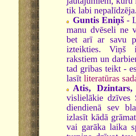
jautājumiem, kuru 
tik labi nepalīdzēj
Guntis Eniņš
- L
manu dvēseli ne v
bet arī ar savu p
izteikties. Viņ
rakstiem un darbie
tad gribas teikt - e
lasīt
literatūras sad
Atis, Dzintars,
vislielākie dzīves
diendienā sev bl
izlasīt kādā grāmat
vai garāka laika s