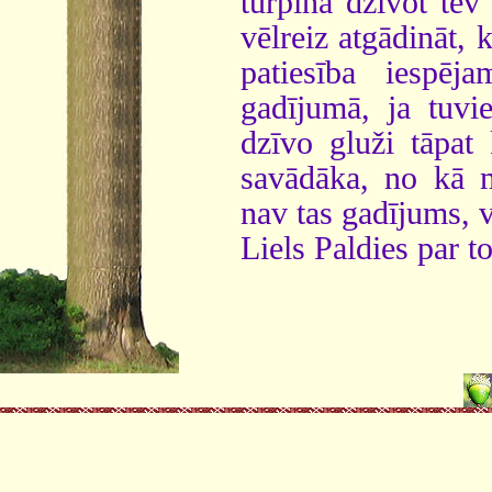
turpina dzīvot tev
vēlreiz atgādināt, k
patiesība iespē
gadījumā, ja tuvi
dzīvo gluži tāpat
savādāka, no kā 
nav tas gadījums, 
Liels Paldies par to