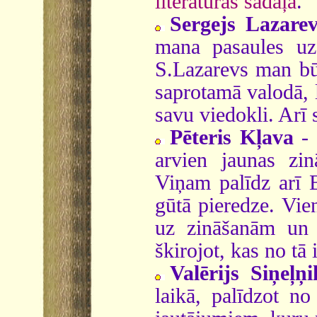
literatūras sadaļā
.
Sergejs Lazare
mana pasaules uz
S.Lazarevs man būt
saprotamā valodā, l
savu viedokli. Arī
Pēteris Kļava
- 
arvien jaunas zin
Viņam palīdz arī 
gūtā pieredze. Vien
uz zināšanām un pi
škirojot, kas no tā
Valērijs Siņeļņ
laikā, palīdzot no