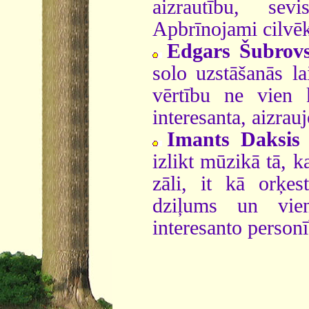
aizrautību, sev
Apbrīnojami cilvēk
Edgars Šubrovs
solo uzstāšanās l
vērtību ne vien 
interesanta, aizrau
Imants Daksis
-
izlikt mūzikā tā, ka
zāli, it kā orķes
dziļums un vien
interesanto person