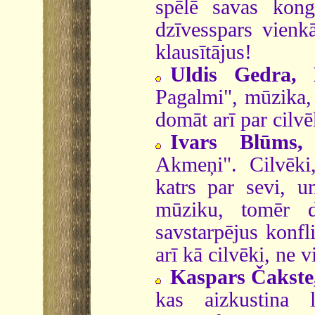
spēlē savas kong
dzīvesspars vienk
klausītājus!
Uldis Gedra, 
Pagalmi", mūzika, 
domāt arī par cilvēk
Ivars Blūms
Akmeņi". Cilvēki,
katrs par sevi, u
mūziku, tomēr d
savstarpējus konfl
arī kā cilvēki, ne v
Kaspars Čakste
kas aizkustina 