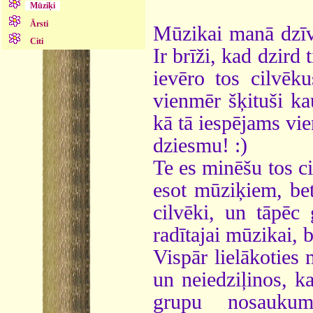
Mūziķi
Ārsti
Mūzikai manā dzīvē 
Citi
Ir brīži, kad dzird 
ievēro tos cilvē
vienmēr šķituši ka
kā tā iespējams vie
dziesmu! :)
Te es minēšu tos c
esot mūziķiem, bet
cilvēki, un tāpēc 
radītajai mūzikai, 
Vispār lielākoties
un neiedziļinos, ka
grupu nosaukum