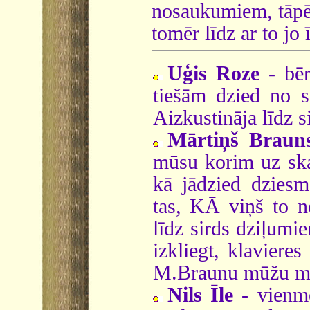
nosaukumiem, tāpēc
tomēr līdz ar to jo 
Uģis Roze
- bēr
tiešām dzied no si
Aizkustināja līdz 
Mārtiņš Braun
mūsu korim uz skat
kā jādzied dzies
tas, KĀ viņš to n
līdz sirds dziļumi
izkliegt, klavieres
M.Braunu mūžu mū
Nils Īle
- vienmē