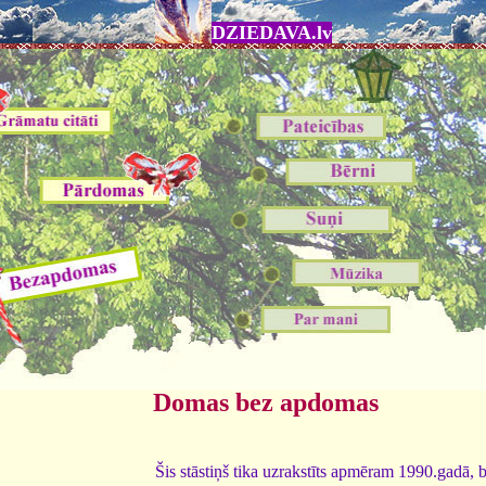
DZIEDAVA.lv
Domas bez apdomas
Šis stāstiņš tika uzrakstīts apmēram 1990.gadā, b