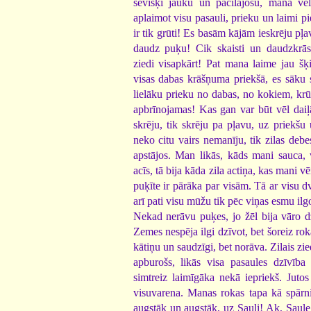
sevišķi jauku un pacilājošu, mana vēl
aplaimot visu pasauli, prieku un laimi pie
ir tik grūti! Es basām kājām ieskrēju pļav
daudz puķu! Cik skaisti un daudzkrāsai
ziedi visapkārt! Pat mana laime jau šķ
visas dabas krāšņuma priekšā, es sāku 
lielāku prieku no dabas, no kokiem, kr
apbrīnojamas! Kas gan var būt vēl daiļ
skrēju, tik skrēju pa pļavu, uz priekšu 
neko citu vairs nemanīju, tik zilas debe
apstājos. Man likās, kāds mani sauca, v
acīs, tā bija kāda zila actiņa, kas mani vē
puķīte ir pārāka par visām. Tā ar visu dv
arī pati visu mūžu tik pēc viņas esmu ilgo
Nekad nerāvu puķes, jo žēl bija vāro d
Zemes nespēja ilgi dzīvot, bet šoreiz ro
kātiņu un saudzīgi, bet norāva. Zilais zie
apburošs, likās visa pasaules dzīvība 
simtreiz laimīgāka nekā iepriekš. Juto
visuvarena. Manas rokas tapa kā spārni
augstāk un augstāk, uz Sauli! Ak, Saule 