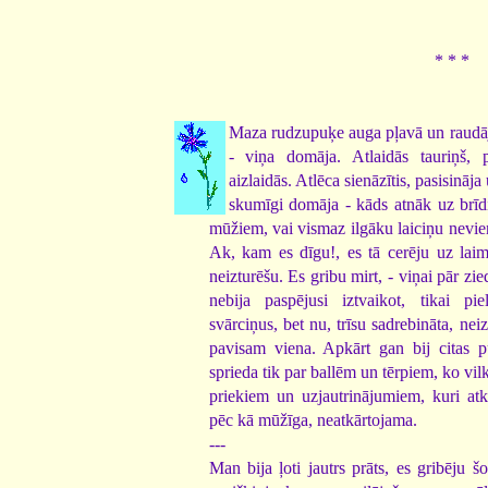
* * *
Maza rudzupuķe auga pļavā un raudāj
- viņa domāja. Atlaidās tauriņš, p
aizlaidās. Atlēca sienāzītis, pasisināj
skumīgi domāja - kāds atnāk uz brīdi 
mūžiem, vai vismaz ilgāku laiciņu nevi
Ak, kam es dīgu!, es tā cerēju uz laim
neizturēšu. Es gribu mirt, - viņai pār zie
nebija paspējusi iztvaikot, tikai pi
svārciņus, bet nu, trīsu sadrebināta, nei
pavisam viena. Apkārt gan bij citas pu
sprieda tik par ballēm un tērpiem, ko vilk
priekiem un uzjautrinājumiem, kuri atkā
pēc kā mūžīga, neatkārtojama.
---
Man bija ļoti jautrs prāts, es gribēju šo