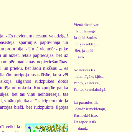
Vienā dienā var
kļūt laimīgs
a. - Es nevienam neesmu vajadzīga!
Ja apēd Saules
asēdēja, spārniņus paplivināja un
puķes sēkliņu,
a un prom bija. - Un tā vienmēr - puķe
Bet, ja apēd
un aiziet, retais papriecājas, bet uz
īsto.
enam pēc manis nav nepieciešamības.
i un prieku, bet šādu nīkšanu,... es
No neīstās tik
dlapām noripoja rasas lāsīte, kura vēl
nelaimīgāks kļūst.
elaikoja zilganos rudzpuķes dotos
Par to, ka neīstā,
zturēja un nokrita. Rudzpuķīte palika
Par to, ka nelaimīgā.
ķes, bet tās viņu neinteresēja, tās
t, viņām pietika ar īslaicīgiem mirkļa
Uz pasaules tik
rtojās bieži, bet rudzpuķīte ilgojās
daudz ir meklētāju,
Kas meklē īsto.
Un tāpēc ir tik
rīt veikt ko
daudz