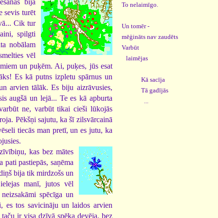
ēšanās bija
To nelaimīgo.
 sevis turēt
ā... Cik tur
Un tomēr -
ni, spilgti
mēģināts nav zaudēts
ita nobālam
Varbūt
smelties vēl
laimējas
ūmiem un puķēm. Ai, puķes, jūs esat
āks! Es kā putns izpletu spārnus un
Kā sacīja
un arvien tālāk. Es biju aizrāvusies,
Tā gadījās
sis augšā un lejā... Te es kā apburta
...
arbūt ne, varbūt tikai cieši lūkojās
roja. Pēkšņi sajutu, ka šī zilsvārcainā
ēseli tiecās man pretī, un es jutu, ka
jusies.
zīvībiņu, kas bez mātes
ka pati pastiepās, saņēma
diņš bija tik mirdzošs un
ielejas manī, jutos vēl
s neizsakāmi spēcīga un
, es tos savicināju un laidos arvien
taču ir visa dzīvā spēka devēja, bez