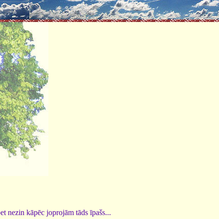
et nezin kāpēc joprojām tāds īpašs...