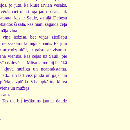
os, jo jūtu, ka kļūst arvien vēsāks,
vērās ciet un stinga jau no sala, tik
saprata, kas ir Saule, - mīļā Debesu
baidos šī sala, kas mani sagaida ceļā
māja viņa.
viņa izdzisa, bet viņas ziedlapu
a neizsakāmi laimīgs smaids. Es jutu
m ar rudzpuķīti, ar gaisu, ar visumu.
na vienība, kas ceļas uz Sauli, pie
vības devējas. Mūsu laime bij lielākā
ā kļuva mūžīga un neaprakstāma.
tad... un tad viss plūda un gāja, un
zplūda, aizplūda. Visa apkārtne kļuva
viens un mūžīgs,
visam.
Tas tik bij iesākums jaunai daudz
*