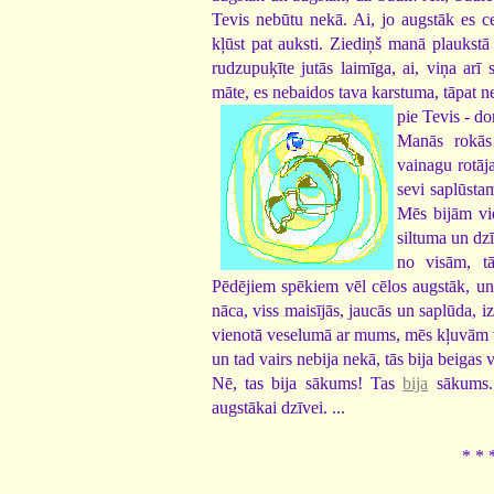
Tevis nebūtu nekā. Ai, jo augstāk es ceļ
kļūst pat auksti. Ziediņš manā plaukstā 
rudzupuķīte jutās laimīga, ai, viņa arī 
māte, es nebaidos tava karstuma, tāpat ne
pie Tevis - do
Manās rokās 
vainagu rotāj
sevi saplūsta
Mēs bijām vie
siltuma un dzī
no visām, t
Pēdējiem spēkiem vēl cēlos augstāk, un 
nāca, viss maisījās, jaucās un saplūda, i
vienotā veselumā ar mums, mēs kļuvām 
un tad vairs nebija nekā, tās bija beigas 
Nē, tas bija sākums! Tas
bija
sākums. 
augstākai dzīvei. ...
* * 