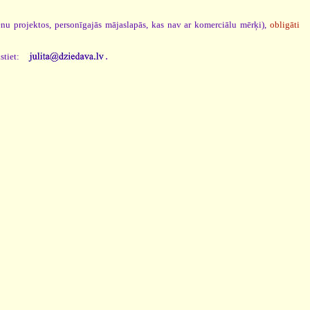
ēnu projektos, personīgajās mājaslapās, kas nav ar komerciālu mērķi),
obligāti
.
stiet: