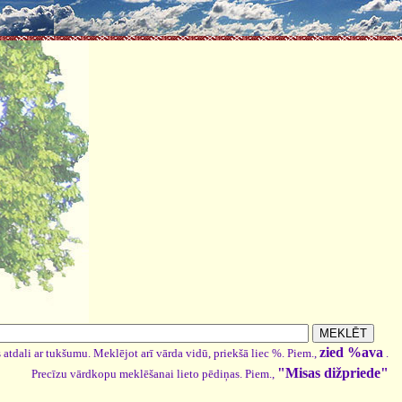
zied %ava
 atdali ar tukšumu. Meklējot arī vārda vidū, priekšā liec %. Piem.,
.
"Misas dižpriede"
Precīzu vārdkopu meklēšanai lieto pēdiņas. Piem.,