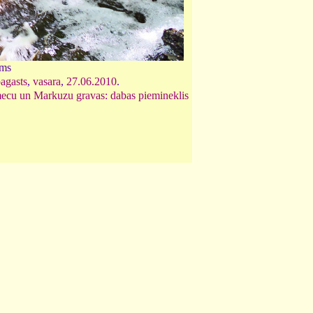
ums
agasts
,
vasara
,
27.06.2010
.
ecu un Markuzu gravas: dabas piemineklis