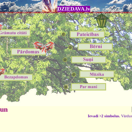
DZIEDAVA.lv
 un
Ievadi >2 simbolus.
Vārdus