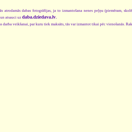
ās atrodamās dabas fotogrāfijas, ja to izmantošana nenes peļņu (piemēram, skol
daba.dziedava.lv
.
un atsauci uz
s darba veikšanai, par kuru tiek maksāts, tās var izmantot tikai pēc vienošanās. Rak