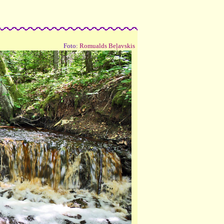
Foto:
Romualds Beļavskis