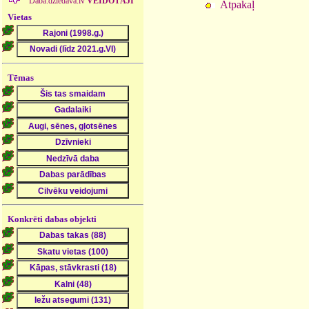
Daba.dziedava.lv
VEIDOTĀJI
Atpakaļ
Vietas
Tēmas
Konkrēti dabas objekti