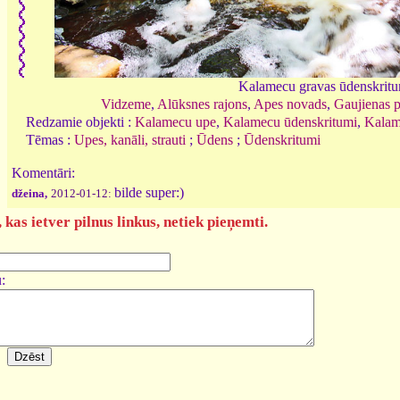
Kalamecu gravas ūdenskrit
Vidzeme
,
Alūksnes rajons
,
Apes novads
,
Gaujienas p
Redzamie objekti :
Kalamecu upe
,
Kalamecu ūdenskritumi
,
Kalam
Tēmas :
Upes, kanāli, strauti
;
Ūdens
;
Ūdenskritumi
Komentāri:
bilde super:)
džeina,
2012-01-12:
kas ietver pilnus linkus, netiek pieņemti.
: