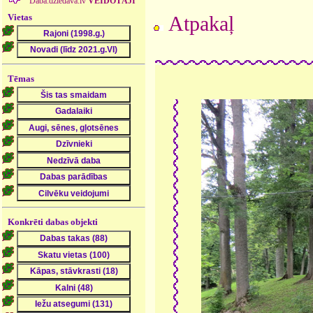
Daba.dziedava.lv
VEIDOTĀJI
Vietas
Atpakaļ
Tēmas
Konkrēti dabas objekti