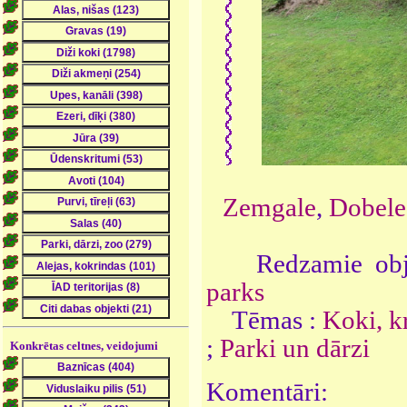
Zemgale
,
Dobele
Redzamie obje
parks
Tēmas :
Koki, k
;
Parki un dārzi
Konkrētas celtnes, veidojumi
Komentāri: