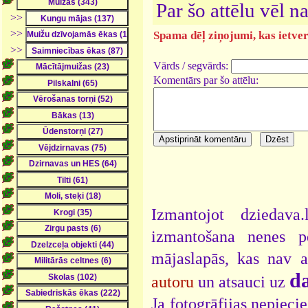
Par šo attēlu vēl 
>>
>>
Spama dēļ ziņojumi, kas ietver 
>>
Vārds / segvārds:
Komentārs par šo attēlu:
Izmantojot dziedava
izmantošana nenes pe
mājaslapās, kas nav 
da
autoru
un atsauci uz
Ja fotogrāfijas nepieci