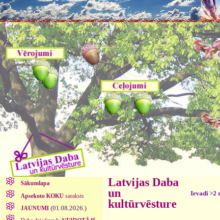
Latvijas Daba
Sākumlapa
un
Ievadi >2 
Apsekoto KOKU
saraksts
kultūrvēsture
(01.08.2026.)
JAUNUMI