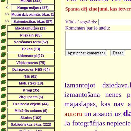
>>
Spama dēļ ziņojumi, kas ietver 
>>
>>
Vārds / segvārds:
Komentārs par šo attēlu:
Izmantojot dziedava
izmantošana nenes pe
mājaslapās, kas nav 
da
autoru
un atsauci uz
Ja fotogrāfijas nepieci