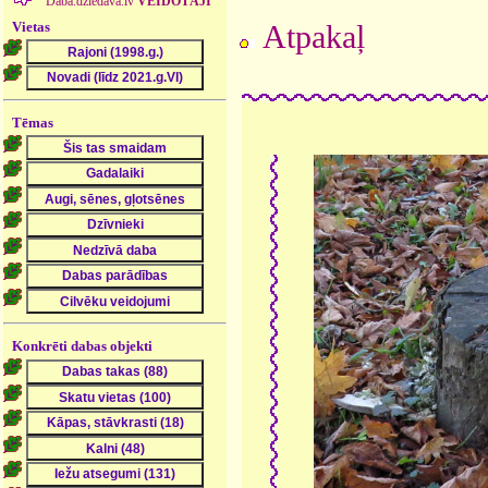
Daba.dziedava.lv
VEIDOTĀJI
Vietas
Atpakaļ
Tēmas
Konkrēti dabas objekti