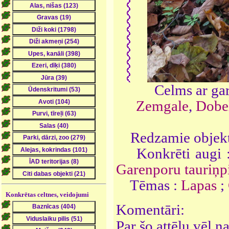
Celms ar ga
Zemgale
,
Dobel
Redzamie objekt
Konkrēti augi 
Garenporu tauriņ
Tēmas :
Lapas
;
Konkrētas celtnes, veidojumi
Komentāri:
Par šo attēlu vēl 