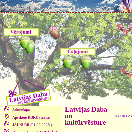
Latvijas Daba
Sākumlapa
un
Ievadi >2 
Apsekoto KOKU
saraksts
kultūrvēsture
(01.08.2026.)
JAUNUMI