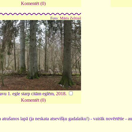
Komentēt (0)
Foto:
Māris Zeltiņš
avu 1. egle starp citām eglēm,
2018
.
Komentēt (0)
 atrašanos lapā (ja neskata atsevišķu gadalaiku!) - vairāk novērtētie - a