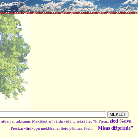
zied %ava
 atdali ar tukšumu. Meklējot arī vārda vidū, priekšā liec %. Piem.,
.
"Misas dižpriede"
Precīzu vārdkopu meklēšanai lieto pēdiņas. Piem.,