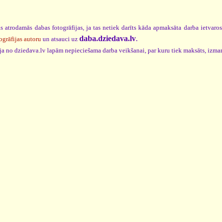
s atrodamās dabas fotogrāfijas, ja tas netiek darīts kāda apmaksāta darba ietvaro
daba.dziedava.lv
.
ogrāfijas autoru
un atsauci uz
cija no dziedava.lv lapām nepieciešama darba veikšanai, par kuru tiek maksāts, izma