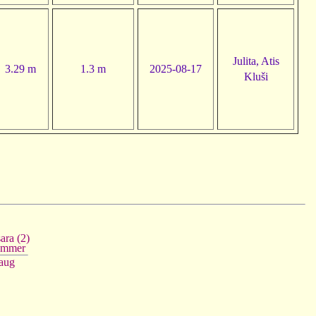
Julita, Atis
3.29 m
1.3 m
2025-08-17
Kluši
ara (2)
ummer
aug