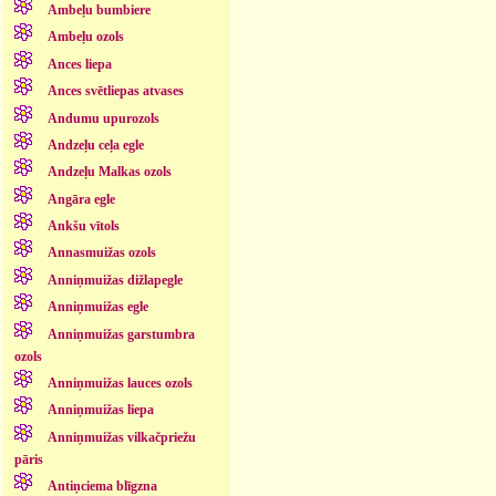
Ambeļu bumbiere
Ambeļu ozols
Ances liepa
Ances svētliepas atvases
Andumu upurozols
Andzeļu ceļa egle
Andzeļu Malkas ozols
Angāra egle
Ankšu vītols
Annasmuižas ozols
Anniņmuižas dižlapegle
Anniņmuižas egle
Anniņmuižas garstumbra
ozols
Anniņmuižas lauces ozols
Anniņmuižas liepa
Anniņmuižas vilkačpriežu
pāris
Antiņciema blīgzna