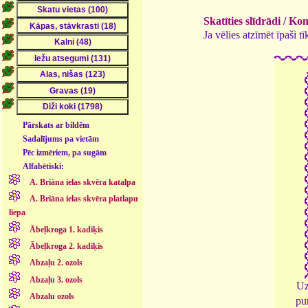
Skatīties slīdrādi
/
Kome
Ja vēlies atzīmēt īpaši 
Pārskats ar bildēm
Sadalījums pa vietām
Pēc izmēriem, pa sugām
Alfabētiski:
A. Briāna ielas skvēra katalpa
A. Briāna ielas skvēra platlapu
liepa
Ābeļkroga 1. kadiķis
Ābeļkroga 2. kadiķis
Abzaļu 2. ozols
Abzaļu 3. ozols
Uz
Abzalu ozols
pu