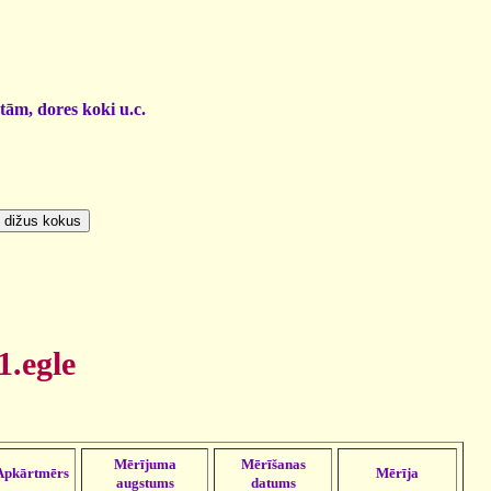
otām, dores koki u.c.
1.egle
Mērījuma
Mērīšanas
Apkārtmērs
Mērīja
augstums
datums