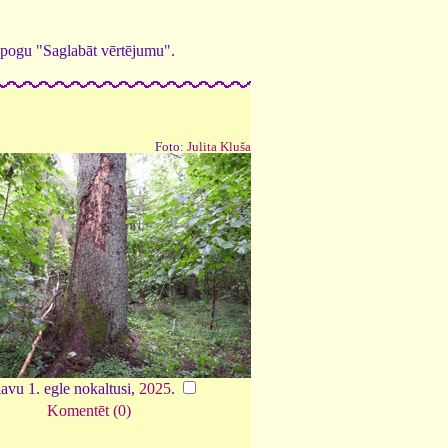
ed pogu "Saglabāt vērtējumu".
Foto:
Julita Kluša
avu 1. egle nokaltusi,
2025
.
Komentēt (0)