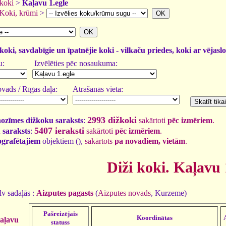
 koki
>
Kaļavu 1.egle
Koki, krūmi
>
koki, savdabīgie un īpatnējie koki - vilkaču priedes, koki ar vējasl
u:
Izvēlēties pēc nosaukuma:
vads / Rīgas daļa:
Atrašanās vieta:
2993 dižkoki
nozīmes dižkoku saraksts
:
sakārtoti
pēc izmēriem
.
5407 ieraksti
 saraksts
:
sakārtoti
pēc izmēriem
.
tografētajiem
objektiem (
),
sakārtots
pa novadiem, vietām
.
Diži koki. Kaļavu 
v sadaļās :
Aizputes pagasts
(
Aizputes novads
, Kurzeme)
Pašreizējais
Koordinātas
aļavu
statuss