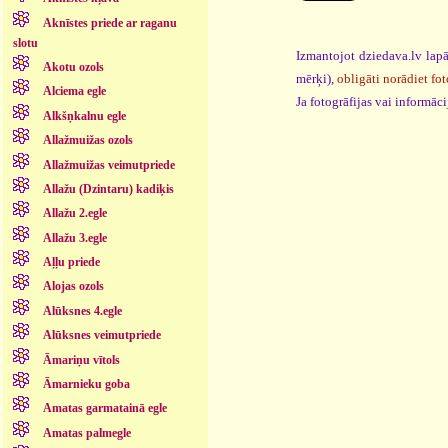
Aknīstes priede ar raganu
slotu
Izmantojot dziedava.lv lapā
Akotu ozols
mērķi),
obligāti norādiet fot
Alciema egle
Ja fotogrāfijas vai informā
Alkšņkalnu egle
Allažmuižas ozols
Allažmuižas veimutpriede
Allažu (Dzintaru) kadiķis
Allažu 2.egle
Allažu 3.egle
Aļļu priede
Alojas ozols
Alūksnes 4.egle
Alūksnes veimutpriede
Āmariņu vītols
Āmarnieku goba
Amatas garmatainā egle
Amatas palmegle