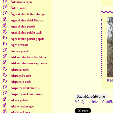
Ādamsona liepa
Ādažu ozols
Āgenskalna baltā robīnija
Āgenskalna dižskābardis
Āgenskalna papele
Āgenskalna priežu ozols
Āgenskalna priežu papele
Aģes dižozols
Ainažu priede
Aizkraukles kapsētas bērzs
Aizkraukles veco kapu ozols
Aizpuru ozols
Aizpurvīšu egle
Kaļ
Aizpurvju ozols
Aizputes dižskābardis
Aizputes sarkanais ozols
Akača priede
Vērtējums ietekmē attēla
Akmeņkalnu egle
Aknīstes kļava