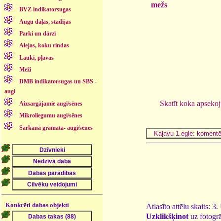
mežs
BVZ indikatorsugas
Augu daļas, stadijas
Parki un dārzi
Alejas, koku rindas
Lauki, pļavas
Meži
DMB indikatorsugas un SBS -
augi
Skatīt koka apseko
Aizsargājamie augi/sēnes
Mikroliegumu augi/sēnes
Sarkanā grāmata- augi/sēnes
Konkrēti dabas objekti
Atlasīto attēlu skaits: 3
Uzklikšķinot
uz fotogrā