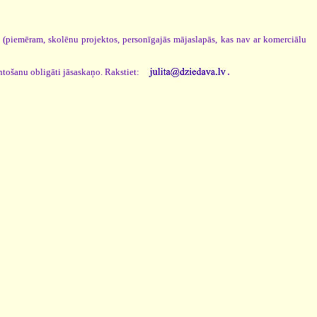
s (piemēram, skolēnu projektos, personīgajās mājaslapās, kas nav ar komerciālu
.
ntošanu obligāti jāsaskaņo. Rakstiet: