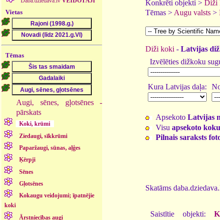
Daba.dziedava.lv
VEIDOTĀJI
Konkrēti objekti >
Diži
Vietas
Tēmas >
Augu valsts
>
Diži koki
-
Latvijas diž
Tēmas
Izvēlēties dižkoku sug
Kura Latvijas daļa:
No
Augi, sēnes, gļotsēnes -
pārskats
Apsekoto
Latvijas 
Koki, krūmi
Visu
apsekoto koku
Ziedaugi, sīkkrūmi
Pilnais saraksts fo
Paparžaugi, sūnas, aļģes
Ķērpji
Sēnes
Gļotsēnes
Skatāms daba.dziedava.l
Kokaugu veidojumi; īpatnējie
koki
Saistītie objekti:
K
Ārstniecības augi