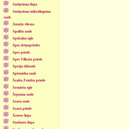
Antiņciema liepa
Antiņciema mikrolieguma
ozols
Antužu vīksna
Apalīšu ozols
Apekalna egle
Apes dvīņupriedes
Apes priede
Apes Vilkaču priede
Apsāja dižozols
Apšenieku ozols
Āraišu Zviedru priede
Aroniešu egle
Ārputnu ozols
Asaru ozols
Asaru priede
Āsteres liepa
Atašienes liepa