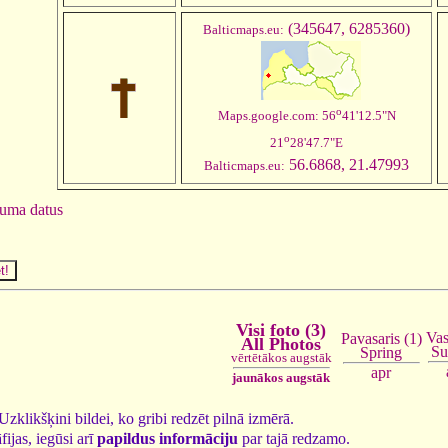
(345647, 6285360)
Balticmaps.eu:
o
Maps.google.com: 56
41'12.5"N
o
21
28'47.7"E
56.6868, 21.47993
Balticmaps.eu:
juma datus
Visi foto (3)
Vas
Pavasaris (1)
All Photos
S
Spring
vērtētākos augstāk
apr
jaunākos augstāk
. Uzklikšķini bildei, ko gribi redzēt pilnā izmērā.
fijas, iegūsi arī
papildus informāciju
par tajā redzamo.