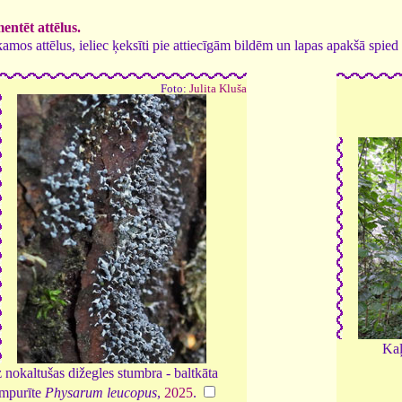
ntēt attēlus.
tīkamos attēlus, ieliec ķeksīti pie attiecīgām bildēm un lapas apakšā spi
Foto:
Julita Kluša
Kaļ
 nokaltušas dižegles stumbra - baltkāta
mpurīte
Physarum leucopus
,
2025
.