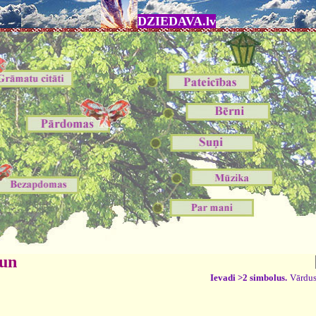
DZIEDAVA.lv
 un
Ievadi >2 simbolus.
Vārdus