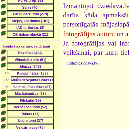
Izmantojot dziedava.lv
darīts kāda apmaksāt
personīgajās mājaslap
fotogrāfijas autoru
un a
Ja fotogrāfijas vai i
Konkrētas celtnes, veidojumi
veikšanai, par kuru ti
.
>>
>>
>>