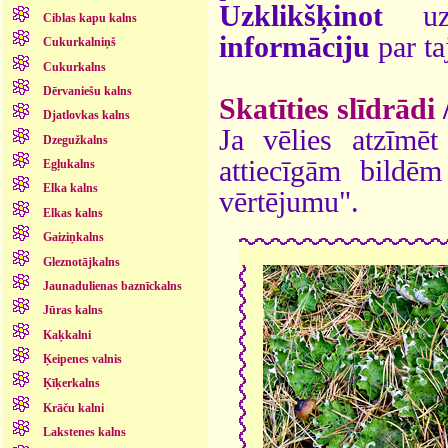
Uzklikšķinot
uz 
Ciblas kapu kalns
informāciju
par ta
Cukurkalniņš
Cukurkalns
Dērvaniešu kalns
Skatīties slīdrādi
Djatlovkas kalns
Ja vēlies atzīmēt 
Dzegužkalns
attiecīgām bildē
Egļukalns
Elka kalns
vērtējumu".
Elkas kalns
Gaiziņkalns
Gleznotājkalns
Jaunadulienas baznīckalns
Jūras kalns
Kaķkalni
Ķeipenes valnis
Ķīķerkalns
Krāču kalni
Lakstenes kalns