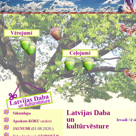
Latvijas Daba
Sākumlapa
un
Ievadi >2 s
Apsekoto KOKU
saraksts
kultūrvēsture
(01.08.2026.)
JAUNUMI