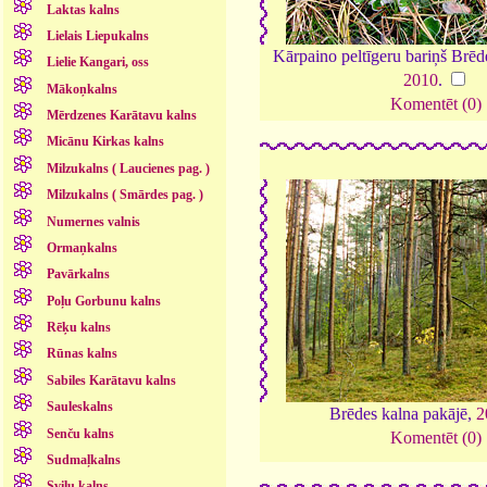
Laktas kalns
Lielais Liepukalns
Kārpaino peltīgeru bariņš Brēd
Lielie Kangari, oss
2010
.
Mākoņkalns
Komentēt (0)
Mērdzenes Karātavu kalns
Micānu Kirkas kalns
Milzukalns ( Laucienes pag. )
Milzukalns ( Smārdes pag. )
Numernes valnis
Ormaņkalns
Pavārkalns
Poļu Gorbunu kalns
Rēķu kalns
Rūnas kalns
Sabiles Karātavu kalns
Sauleskalns
Brēdes kalna pakājē,
2
Senču kalns
Komentēt (0)
Sudmaļkalns
Sviļu kalns