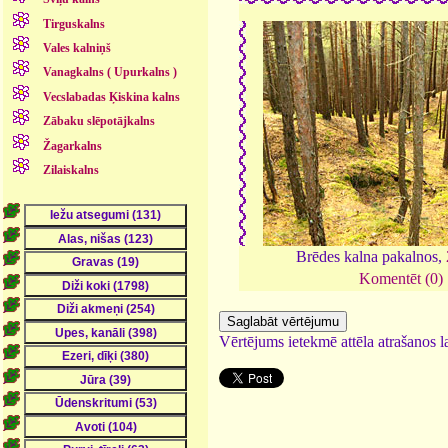
Tirguskalns
Vales kalniņš
Vanagkalns ( Upurkalns )
Vecslabadas Ķiskina kalns
Zābaku slēpotājkalns
Žagarkalns
Zilaiskalns
Brēdes kalna pakalnos,
Komentēt (0)
Vērtējums ietekmē attēla atrašanos la