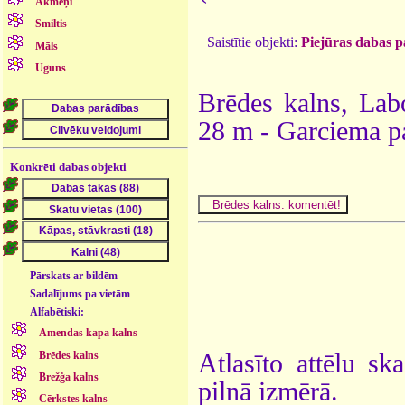
Akmeņi
Smiltis
Saistītie objekti:
Piejūras dabas p
Māls
Uguns
Brēdes kalns, Labo
28 m - Garciema pa
Konkrēti dabas objekti
Pārskats ar bildēm
Sadalījums pa vietām
Alfabētiski:
Amendas kapa kalns
Brēdes kalns
Atlasīto attēlu sk
Brežģa kalns
pilnā izmērā.
Cērkstes kalns