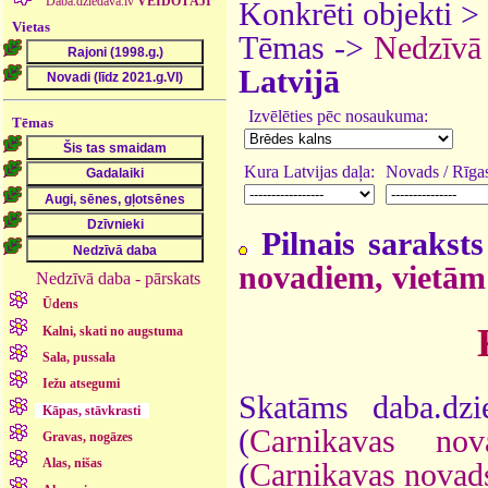
Daba.dziedava.lv
VEIDOTĀJI
Konkrēti objekti >
Vietas
Tēmas ->
Nedzīvā
Latvijā
Izvēlēties pēc nosaukuma:
Tēmas
Kura Latvijas daļa:
Novads / Rīgas
Pilnais saraksts
novadiem, vietām
Nedzīvā daba - pārskats
Ūdens
Kalni, skati no augstuma
Sala, pussala
Iežu atsegumi
Skatāms daba.dzi
Kāpas, stāvkrasti
(
Carnikavas nov
Gravas, nogāzes
Alas, nišas
(
Carnikavas novad