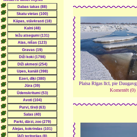
Plaisa Rīgas līcī, pie Daugavg
Komentēt (0)