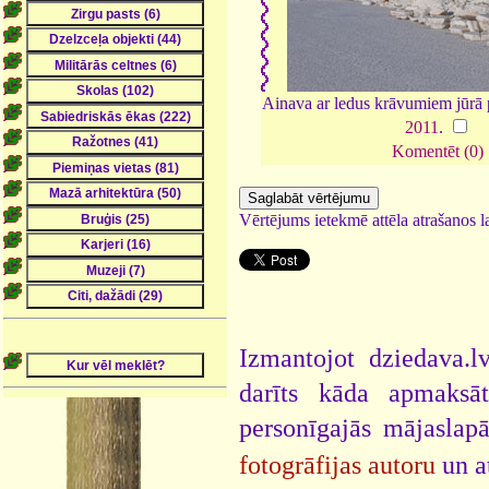
Ainava ar ledus krāvumiem jūrā 
2011
.
Komentēt (0)
Vērtējums ietekmē attēla atrašanos la
Izmantojot dziedava.lv
darīts kāda apmaksāt
personīgajās mājaslap
fotogrāfijas autoru
un a