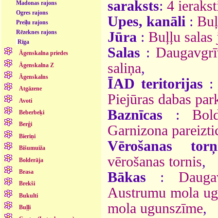
saraksts
:
4 ierakst
Madonas rajons
Ogres rajons
Upes, kanāli
:
Buļ
Preiļu rajons
Rēzeknes rajons
Jūra
:
Buļļu salas
Rīga
Salas
:
Daugavgrī
Āgenskalna priedes
saliņa
,
Āgenskalna Z
Āgenskalns
ĪAD teritorijas
Atgāzene
Piejūras dabas par
Avoti
Baznīcas
:
Bol
Beberbeķi
Berģi
Garnizona pareizti
Bieriņi
Vērošanas torņ
Bišumuiža
vērošanas tornis
,
Bolderāja
Brasa
Bākas
:
Dauga
Brekši
Austrumu mola u
Bukulti
mola ugunszīme
,
Buļļi