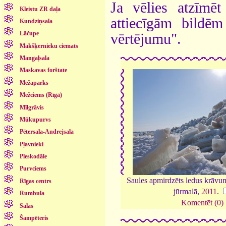
Ja vēlies atzīmēt 
Kleistu ZR daļa
attiecīgām bildē
Kundziņsala
Lāčupe
vērtējumu".
Makšķernieku ciemats
Mangaļsala
Maskavas forštate
Mežaparks
Mežciems (Rīgā)
Mīlgrāvis
Mūkupurvs
Pētersala-Andrejsala
Pļavnieki
Pleskodāle
Purvciems
Saules apmirdzēts ledus krāv
Rīgas centrs
jūrmalā,
2011
.
Rumbula
Komentēt (0)
Salas
Šampēteris