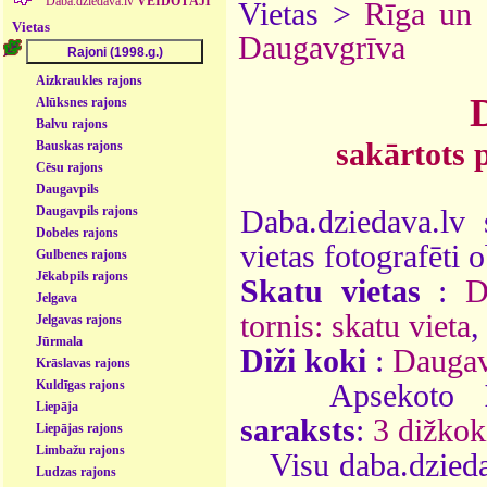
Daba.dziedava.lv
VEIDOTĀJI
Vietas >
Rīga un
Vietas
Daugavgrīva
Aizkraukles rajons
Alūksnes rajons
Balvu rajons
sakārtots 
Bauskas rajons
Cēsu rajons
Daugavpils
Daugavpils rajons
Daba.dziedava.lv 
Dobeles rajons
vietas fotografēti o
Gulbenes rajons
Jēkabpils rajons
Skatu vietas
:
D
Jelgava
tornis: skatu vieta
,
Jelgavas rajons
Jūrmala
Diži koki
:
Daugav
Krāslavas rajons
Kuldīgas rajons
Apsekoto
Liepāja
saraksts
:
3 dižkok
Liepājas rajons
Limbažu rajons
Visu daba.dzieda
Ludzas rajons