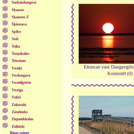
Sarkandaugava
Skanste
Skanstes Z
Šķirotava
Spilve
Suži
Teika
Torņakalns
Trīsciems
Etruscan vase Daugavgrīv
Vecāķi
Komentēt (0)
Vecdaugava
Vecmīlgrāvis
Vecrīga
Voleri
Zaķusala
Zasulauks
Ziepniekkalns
Zolitūde
Rīgas rajons