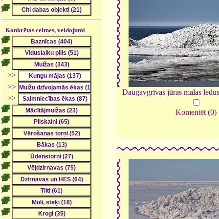
Konkrētas celtnes, veidojumi
>>
>>
Daugavgrīvas jūras malas ledu
>>
Komentēt (0)