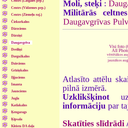
Centrs (Latgales prp.)
Moli, steķi
:
Daug
Centrs (Vidzemes prp.)
Militārās celtnes
Centrs (Ziemeļu raj.)
Daugavgrīvas Pulv
Čiekurkalns
Dārzciems
Dārziņi
Daugavgrīva
Visi foto 
Dreiliņi
All Phot
vērtētākos au
Dzegužkalns
jaunākos aug
Dzirciems
Grīziņkalns
Atlasīto attēlu ska
Iļģuciems
Imanta
pilnā izmērā.
Jaunciems
Uzklikšķinot
uz 
Jugla
informāciju
par ta
Katlakalns
Ķengarags
Ķīpsala
Skatīties slīdrādi
Kleistu DA daļa