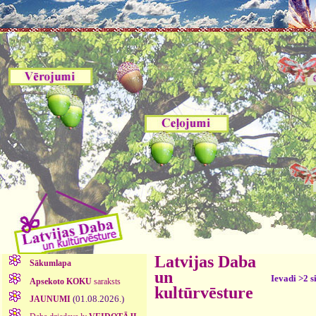
Latvijas Daba
Sākumlapa
un
Ievadi >2 s
Apsekoto KOKU
saraksts
kultūrvēsture
(01.08.2026.)
JAUNUMI