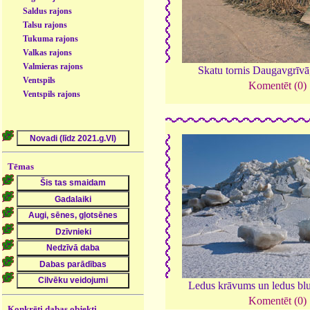
Saldus rajons
Talsu rajons
Tukuma rajons
Valkas rajons
Valmieras rajons
Skatu tornis Daugavgrīv
Ventspils
Komentēt (0)
Ventspils rajons
Tēmas
Ledus krāvums un ledus bl
Komentēt (0)
Konkrēti dabas objekti