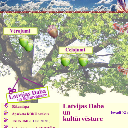
Latvijas Daba
Sākumlapa
un
Ievadi >2 
Apsekoto KOKU
saraksts
kultūrvēsture
(01.08.2026.)
JAUNUMI