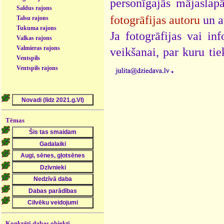
personīgajās mājaslap
Saldus rajons
fotogrāfijas autoru
un a
Talsu rajons
Tukuma rajons
Ja fotogrāfijas vai i
Valkas rajons
Valmieras rajons
veikšanai, par kuru ti
Ventspils
.
Ventspils rajons
Tēmas
Konkrēti dabas objekti