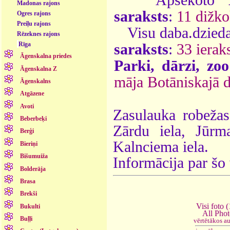
Madonas rajons
saraksts
:
11 dižko
Ogres rajons
Preiļu rajons
Visu daba.dzieda
Rēzeknes rajons
Rīga
saraksts
:
33 ieraks
Āgenskalna priedes
Parki, dārzi, zoo
Āgenskalna Z
māja Botāniskajā 
Āgenskalns
Atgāzene
Avoti
Zasulauka robežas
Beberbeķi
Zārdu iela, Jūrma
Berģi
Kalnciema iela.
Bieriņi
Bišumuiža
Informācija par šo
Bolderāja
Brasa
Brekši
Visi foto 
Bukulti
All Pho
Buļļi
vērtētākos a