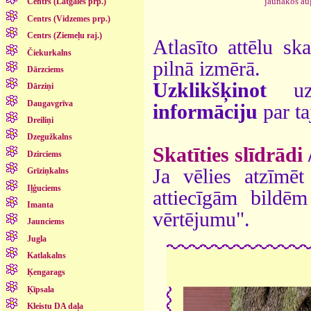
jaunākos au
Centrs (Latgales prp.)
Centrs (Vidzemes prp.)
Centrs (Ziemeļu raj.)
Atlasīto attēlu sk
Čiekurkalns
pilnā izmērā.
Dārzciems
Uzklikšķinot
uz 
Dārziņi
Daugavgrīva
informāciju
par ta
Dreiliņi
Dzegužkalns
Skatīties slīdrādi
Dzirciems
Ja vēlies atzīmēt 
Grīziņkalns
Iļģuciems
attiecīgām bildē
Imanta
vērtējumu".
Jaunciems
Jugla
Katlakalns
Ķengarags
Ķīpsala
Kleistu DA daļa