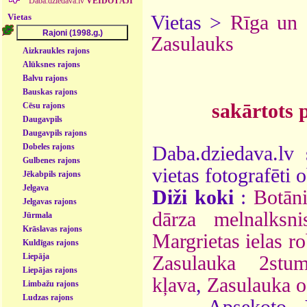
Daba.dziedava.lv
VEIDOTĀJI
Vietas
Vietas >
Rīga un
Zasulauks
Aizkraukles rajons
Alūksnes rajons
Balvu rajons
Bauskas rajons
sakārtots 
Cēsu rajons
Daugavpils
Daugavpils rajons
Dobeles rajons
Daba.dziedava.lv 
Gulbenes rajons
vietas fotografēti o
Jēkabpils rajons
Jelgava
Diži koki
:
Botāni
Jelgavas rajons
dārza melnalksni
Jūrmala
Krāslavas rajons
Margrietas ielas ro
Kuldīgas rajons
Liepāja
Zasulauka 2stum
Liepājas rajons
kļava
,
Zasulauka o
Limbažu rajons
Ludzas rajons
Apsekoto