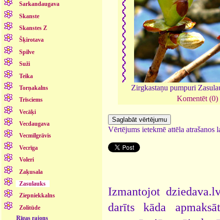
Sarkandaugava
Skanste
Skanstes Z
Šķirotava
Spilve
Suži
Teika
Zirgkastaņu pumpuri Zasul
Torņakalns
Komentēt (0)
Trīsciems
Vecāķi
Vecdaugava
Vērtējums ietekmē attēla atrašanos la
Vecmīlgrāvis
Vecrīga
Voleri
Zaķusala
Zasulauks
Izmantojot dziedava.lv
Ziepniekkalns
darīts kāda apmaksāt
Zolitūde
Rīgas rajons