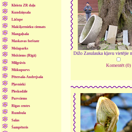
Kleistu ZR daļa
Kundziņsala
Lāčupe
Makšķernieku ciemats
Mangaļsala
Maskavas forštate
Mežaparks
Dižo Zasulauka kļavu vietējie 
Mežciems (Rīgā)
Mīlgrāvis
Komentēt (0)
Mūkupurvs
Pētersala-Andrejsala
Pļavnieki
Pleskodāle
Purvciems
Rīgas centrs
Rumbula
Salas
Šampēteris