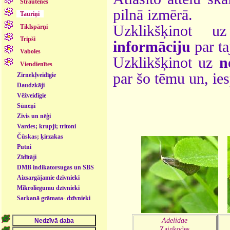
Strautenes
pilnā izmērā.
Tauriņi
Uzklikšķinot 
Tīklspārņi
Tripši
informāciju
par ta
Vaboles
Uzklikšķinot uz
n
Viendienītes
par šo tēmu un, ie
Zirnekļveidīgie
Daudzkāji
Vēžveidīgie
Sūneņi
Zivis un nēģi
Vardes; krupji; tritoni
Čūskas; ķirzakas
Putni
Zīdītāji
DMB indikatorsugas un SBS
- dzīvnieki
Aizsargājamie dzīvnieki
Mikroliegumu dzīvnieki
Sarkanā grāmata- dzīvnieki
Adelidae
Zaigkodes