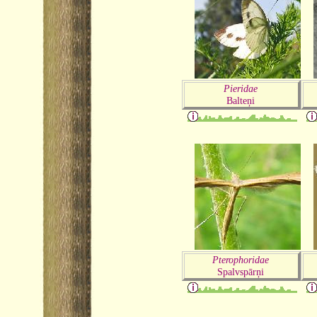
Pieridae
Balteņi
Pterophoridae
Spalvspārņi