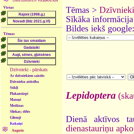
Daba.dziedava.lv
VEIDOTĀJI
Vietas
Tēmas >
Dzīvniek
Sīkāka informācija
Bildes iekš google
Tēmas
Dzīvnieki - pārskats
Ar dzīvniekiem saistīts
Dzīvnieku attīstība
Sūkļi
Lepidoptera
(skat
Plakantārpi
Matoņi
Medūzas
Sliekas; dēles
Dienā aktīvos t
Gliemji
Kukaiņi
dienastauriņu apk
Augutis