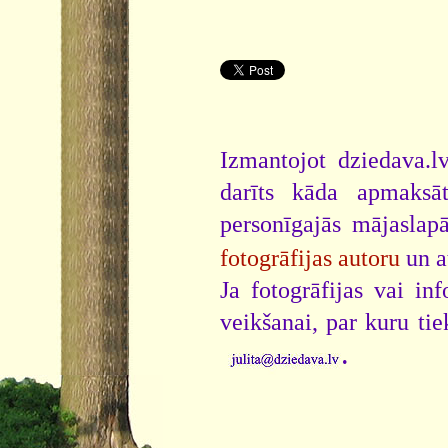
Izmantojot dziedava.lv
darīts kāda apmaksāt
personīgajās mājaslap
fotogrāfijas autoru
un a
Ja fotogrāfijas vai i
veikšanai, par kuru ti
.