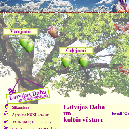
Latvijas Daba
Sākumlapa
un
Ievadi >2 
Apsekoto KOKU
saraksts
kultūrvēsture
(01.08.2026.)
JAUNUMI