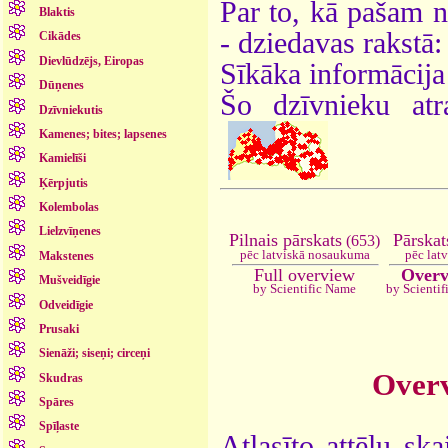
Par to, kā pašam n
Blaktis
- dziedavas rakstā
Cikādes
Dievlūdzējs, Eiropas
Sīkāka informācija
Dūņenes
Šo dzīvnieku atr
Dzīvniekutis
Kamenes; bites; lapsenes
Kamielīši
Ķērpjutis
Kolembolas
Lielzvīņenes
Pārskat
Pilnais pārskats
(653)
pēc lat
pēc latviskā nosaukuma
Makstenes
Overv
Full overview
Mušveidīgie
by Scienti
by Scientific Name
Odveidīgie
Prusaki
Sienāži; siseņi; circeņi
Over
Skudras
Spāres
Spīļaste
Atlasīto attēlu ska