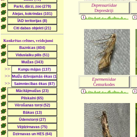
Depressariidae
Depresāriji
Konkrētas celtnes, veidojumi
>>
>>
Epermeniidae
>>
Čemurkodes