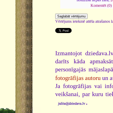
Komentēt (0)
Vērtējums ietekmē attēla atrašanos la
Izmantojot dziedava.lv
darīts kāda apmaksāt
personīgajās mājaslap
fotogrāfijas autoru
un a
Ja fotogrāfijas vai i
veikšanai, par kuru ti
.