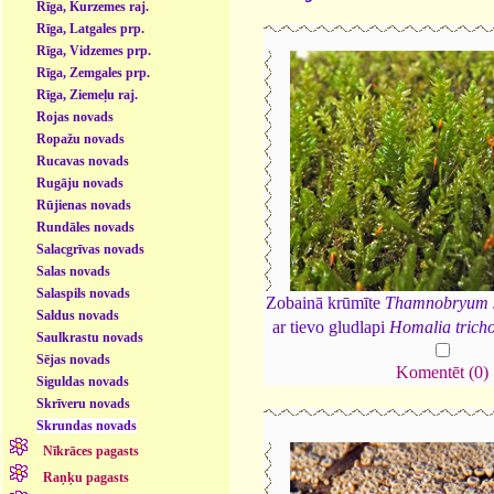
Rīga, Kurzemes raj.
Rīga, Latgales prp.
Rīga, Vidzemes prp.
Rīga, Zemgales prp.
Rīga, Ziemeļu raj.
Rojas novads
Ropažu novads
Rucavas novads
Rugāju novads
Rūjienas novads
Rundāles novads
Salacgrīvas novads
Salas novads
Salaspils novads
Zobainā krūmīte
Thamnobryum 
Saldus novads
ar tievo gludlapi
Homalia trich
Saulkrastu novads
Sējas novads
Komentēt (0)
Siguldas novads
Skrīveru novads
Skrundas novads
Nīkrāces pagasts
Raņķu pagasts