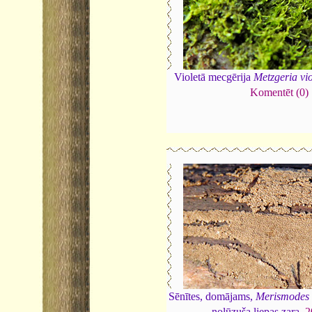
Violetā mecgērija
Metzgeria vi
Komentēt (0)
Sēnītes, domājams,
Merismodes
nolūzuša liepas zara,
2