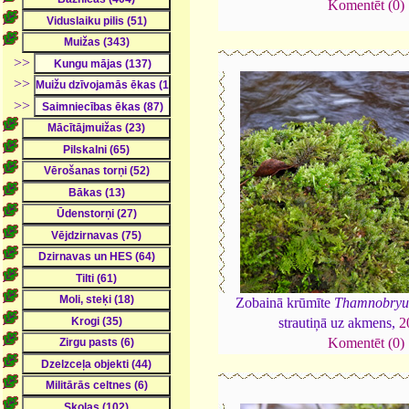
Komentēt (0)
>>
>>
>>
Zobainā krūmīte
Thamnobryu
strautiņā uz akmens,
2
Komentēt (0)