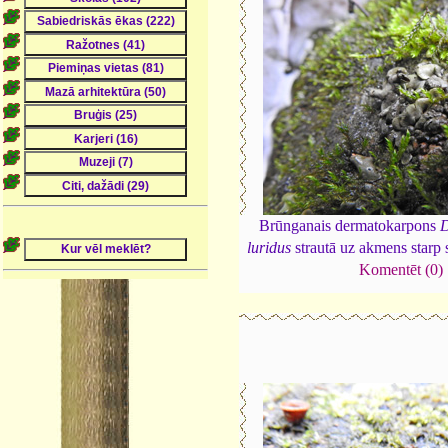
Brūnganais dermatokarpons
luridus
strautā uz akmens starp
Komentēt (0)