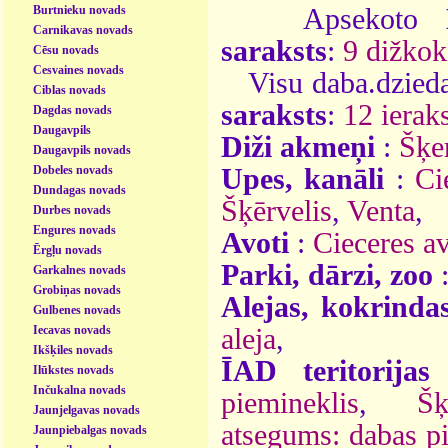
Burtnieku novads
Apsekoto
Carnikavas novads
saraksts
:
9 dižkok
Cēsu novads
Cesvaines novads
Visu daba.dzieda
Ciblas novads
saraksts
:
12 ieraks
Dagdas novads
Daugavpils
Diži akmeņi
:
Šķe
Daugavpils novads
Dobeles novads
Upes, kanāli
:
Ci
Dundagas novads
Šķērvelis
,
Venta
,
Durbes novads
Engures novads
Avoti
:
Cieceres av
Ērgļu novads
Parki, dārzi, zoo
Garkalnes novads
Grobiņas novads
Alejas, kokrinda
Gulbenes novads
Iecavas novads
aleja
,
Ikšķiles novads
ĪAD teritorijas
Ilūkstes novads
Inčukalna novads
piemineklis
,
Šķ
Jaunjelgavas novads
atsegums: dabas p
Jaunpiebalgas novads