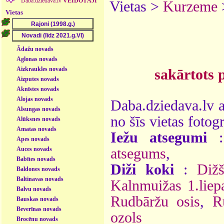
Daba.dziedava.lv
VEIDOTĀJI
Vietas >
Kurzeme
Vietas
Ādažu novads
Aglonas novads
Aizkraukles novads
sakārtots 
Aizputes novads
Aknīstes novads
Alojas novads
Daba.dziedava.lv a
Alsungas novads
no šīs vietas fotogr
Alūksnes novads
Amatas novads
Iežu atsegumi
Apes novads
Auces novads
atsegums
,
Babītes novads
Diži koki
:
Dižš
Baldones novads
Baltinavas novads
Kalnmuižas 1.liep
Balvu novads
Rudbāržu osis
,
R
Bauskas novads
Beverīnas novads
ozols
Brocēnu novads