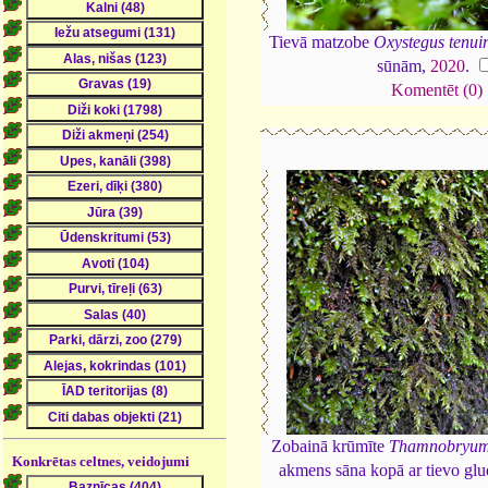
Tievā matzobe
Oxystegus tenuir
sūnām,
2020
.
Komentēt (0)
Zobainā krūmīte
Thamnobryum
Konkrētas celtnes, veidojumi
akmens sāna kopā ar tievo glu