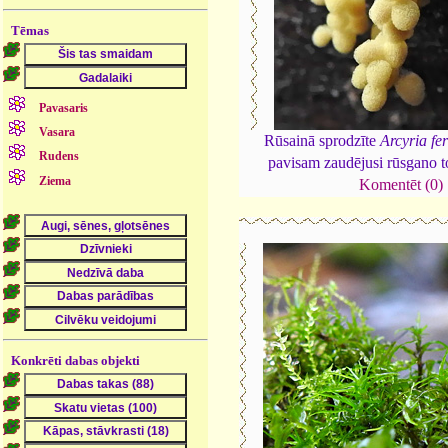
Tēmas
Pavasaris
Vasara
Rūsainā sprodzīte
Arcyria fe
Rudens
pavisam zaudējusi rūsgano t
Ziema
Komentēt (0)
Konkrēti dabas objekti