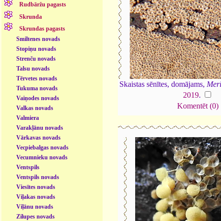
Rudbāržu pagasts
Skrunda
Skrundas pagasts
Smiltenes novads
Stopiņu novads
Strenču novads
Talsu novads
Tērvetes novads
Skaistas sēnītes, domājams,
Mer
Tukuma novads
2019
.
Vaiņodes novads
Komentēt (0)
Valkas novads
Valmiera
Varakļānu novads
Vārkavas novads
Vecpiebalgas novads
Vecumnieku novads
Ventspils
Ventspils novads
Viesītes novads
Viļakas novads
Viļānu novads
Zilupes novads