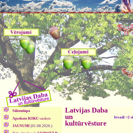
Latvijas Daba
Sākumlapa
un
Ievadi >2 s
Apsekoto KOKU
saraksts
kultūrvēsture
(01.08.2026.)
JAUNUMI