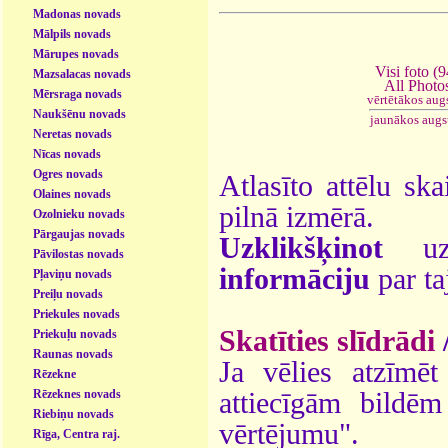
Madonas novads
Mālpils novads
Mārupes novads
Visi foto (9
Mazsalacas novads
All Photo
Mērsraga novads
vērtētākos aug
Naukšēnu novads
jaunākos augs
Neretas novads
Nīcas novads
Ogres novads
Atlasīto attēlu ska
Olaines novads
pilnā izmērā.
Ozolnieku novads
Pārgaujas novads
Uzklikšķinot
uz 
Pāvilostas novads
informāciju
par ta
Pļaviņu novads
Preiļu novads
Priekules novads
Skatīties slīdrādi
Priekuļu novads
Raunas novads
Ja vēlies atzīmēt 
Rēzekne
Rēzeknes novads
attiecīgām bildē
Riebiņu novads
vērtējumu".
Rīga, Centra raj.