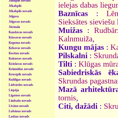
Jaunpils novads
ielejas dabas lieg
Jēkabpils
Jēkabpils novads
Baznīcas
:
Lē
Jelgava
Sieksātes sieviešu 
Jelgavas novads
Jūrmala
Muižas
:
Rudbār
Kandavas novads
Kalnmuiža
,
Kārsavas novads
Ķeguma novads
Kungu mājas
:
Ka
Ķekavas novads
Kocēnu novads
Pilskalni
:
Skrunda
Kokneses novads
Tilti
:
Klūgas mūra 
Krāslavas novads
Krimuldas novads
Sabiedriskās ēk
Krustpils novads
Skrundas pagastn
Kuldīgas novads
Lielvārdes novads
Mazā arhitektūr
Liepāja
Līgatnes novads
tornis
,
Limbažu novads
Citi, dažādi
:
Skru
Līvānu novads
Lubānas novads
Ludzas novads